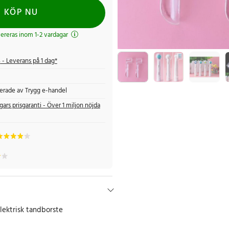
KÖP NU
evereras inom 1-2 vardagar
s
- Leverans på 1 dag*
fierade av Trygg e-handel
gars prisgaranti - Över 1 miljon nöjda
lektrisk tandborste