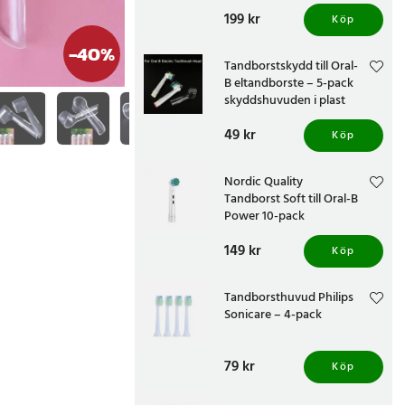
borsthuvud till eltandborste
Pris
199 kr
:
199 kr
Köp
-
40
%
Tandborstskydd till Oral-
B eltandborste – 5-pack
skyddshuvuden i plast
Pris
49 kr
:
49 kr
Köp
Nordic Quality
Tandborst Soft till Oral-B
Power 10-pack
Pris
149 kr
:
149 kr
Köp
Tandborsthuvud Philips
Sonicare – 4-pack
Pris
79 kr
:
79 kr
Köp