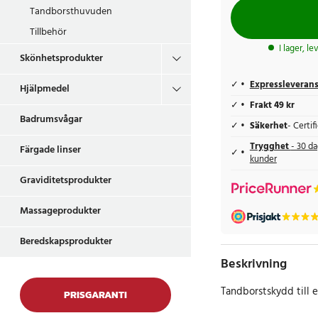
Tandborsthuvuden
Tillbehör
I lager, l
Skönhetsprodukter
Expressleveran
Hjälpmedel
Frakt 49 kr
Badrumsvågar
Säkerhet
- Certi
Trygghet
- 30 da
Färgade linser
kunder
Graviditetsprodukter
Massageprodukter
Beredskapsprodukter
Beskrivning
Tandborstskydd till e
PRISGARANTI