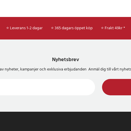
⭐ Leverans 1-2 dagar
⭐ 365 dagars öppet köp
⭐
Frakt 49kr *
Nyhetsbrev
del av nyheter, kampanjer och exklusiva erbjudanden Anmäl dig till vårt nyh