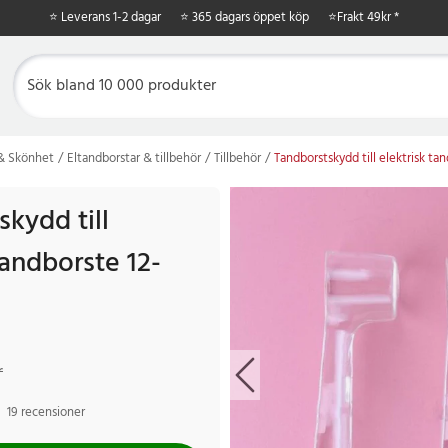
⭐ Leverans 1-2 dagar
⭐ 365 dagars öppet köp
⭐
Frakt 49kr *
 & Skönhet
Eltandborstar & tillbehör
Tillbehör
Tandborstskydd till elektrisk ta
kydd till
tandborste 12-
r
Tidigare pris
:
99 kr
r
19 recensioner