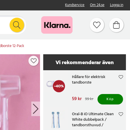
Kundservice
Om 24.se
Logga in
ndborste 12-Pack
Vi rekommenderar även
Hållare för elektrisk
tandborste
-
40
%
Nuvarande pris
59 kr
:
99 kr
Köp
59 kr
Tidigare pris
:
99 kr
Oral-B iO Ultimate Clean
White dubbelpack /
tandborsthuvud /