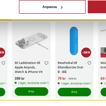
Anpassa
ckså
8
%
-
28
%
6i1 Laddstation till
Resefodral till
Mul
Apple Airpods,
Eltandborste Oral-
kro
Watch & iPhone Vit
B - Blå
Pris
399 kr
:
399 kr
Nuvarande pris
79 kr
:
Nuv
69 
109 kr
79 kr
Tidigare pris
:
69 
I lager, levereras inom 1-2 vardagar
inom 1-2 vardagar
I lager, levereras inom 1-2 vardagar
I
109 kr
109
Köp
Köp