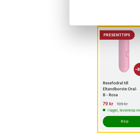
Andra köpte o
PRESENTTIPS
-
2
Resefodral till
Eltandborste Oral-
B - Rosa
Nuvarande pris
79 kr
:
109 kr
79 kr
Tidigare pris
:
I lager, levereras 
109 kr
Köp