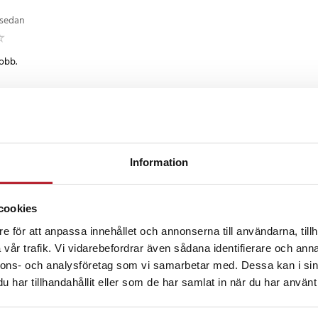
 sedan
jobb.
 sedan
ndborstskydd
Information
cookies
 år sedan
e för att anpassa innehållet och annonserna till användarna, tillh
vår trafik. Vi vidarebefordrar även sådana identifierare och anna
ciellt
nnons- och analysföretag som vi samarbetar med. Dessa kan i sin
har tillhandahållit eller som de har samlat in när du har använt 
censioner