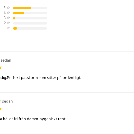
5
☆
4
☆
3
☆
2
☆
1
☆
r sedan
dig.Perfekt passform som sitter på ordentligt.
år sedan
a håller fri från damm. hygeniskt rent.