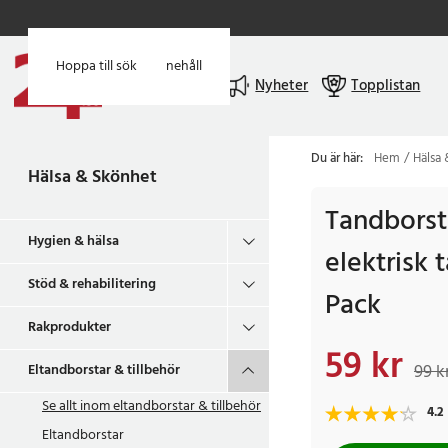
Hoppa till huvudinnehåll
Hoppa till sök
Meny
Nyheter
Topplistan
Du är här:
Hem
Hälsa
Hälsa & Skönhet
Tandborsts
Hygien & hälsa
elektrisk 
Stöd & rehabilitering
Pack
Rakprodukter
59 kr
Nuvarande pris
:
59 k
99 k
Eltandborstar & tillbehör
Se allt inom
eltandborstar & tillbehör
4.2
Eltandborstar