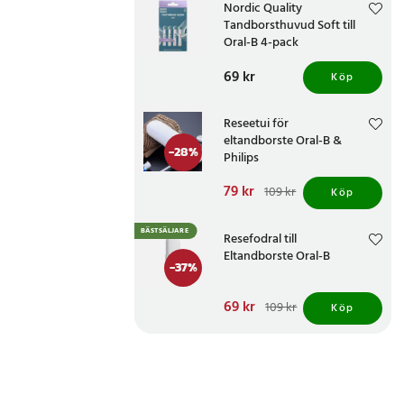
Nordic Quality
Tandborsthuvud Soft till
Oral-B 4-pack
Pris
69 kr
:
69 kr
Köp
Reseetui för
eltandborste Oral-B &
-
28
%
Philips
Nuvarande pris
79 kr
:
109 kr
Köp
79 kr
Tidigare pris
:
109 kr
BÄSTSÄLJARE
Resefodral till
Eltandborste Oral-B
-
37
%
Nuvarande pris
69 kr
:
109 kr
Köp
69 kr
Tidigare pris
:
109 kr