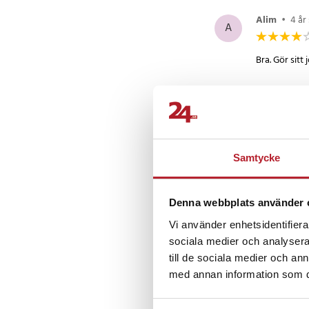
Alim
•
4 år
A
Bra. Gör sitt 
Lena
•
5 år
L
Superbra ta
Samtycke
Denna webbplats använder 
Lennart
•
5
L
Vi använder enhetsidentifierar
sociala medier och analysera 
Har inget spe
till de sociala medier och a
med annan information som du 
Visa fler re