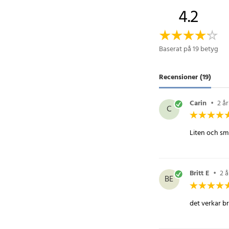
4.2
Baserat på 19 betyg
Recensioner (19)
Carin
•
2 å
C
Liten och smi
Britt E
•
2 
BE
det verkar br