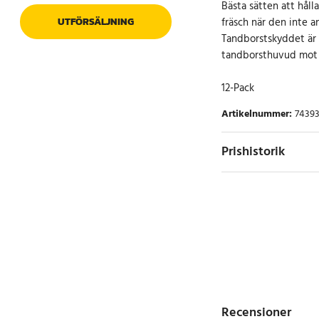
Bästa sätten att håll
fräsch när den inte a
UTFÖRSÄLJNING
Tandborstskyddet är g
tandborsthuvud mot 
12-Pack
Artikelnummer
:
7439
Prishistorik
Recensioner