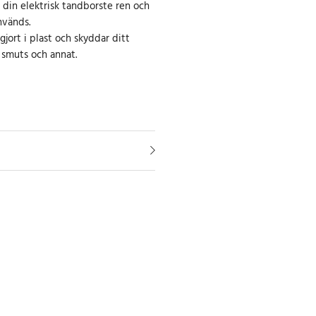
a din elektrisk tandborste ren och
nvänds.
jort i plast och skyddar ditt
smuts och annat.
3