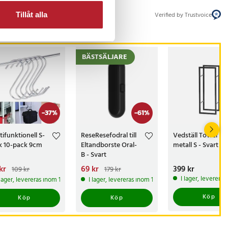
Verified by Trustvoice
Tillåt alla
BÄSTSÄLJARE
-
37
%
-
61
%
tifunktionell S-
ReseResefodral till
Vedställ Tower i
k 10-pack 9cm
Eltandborste Oral-
metall S - Svart
B - Svart
arande pris
kr
:
Nuvarande pris
69 kr
:
Pris
399 kr
:
399 kr
109 kr
179 kr
kr
Tidigare pris
:
69 kr
Tidigare pris
:
I lager, leverera
 lager, levereras inom 1-2 vardagar
I lager, levereras inom 1-2 vardagar
 kr
179 kr
Köp
Köp
Köp