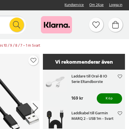
Kundservice
Om 24.se
Logga in
s 10 / 9 / 8 / 7 – 1 m Svart
Vi rekommenderar även
Laddare till Oral-B IO
Serie Eltandborste
Pris
169 kr
:
169 kr
Köp
Laddkabel till Garmin
MARQ 2 - USB 1m - Svart