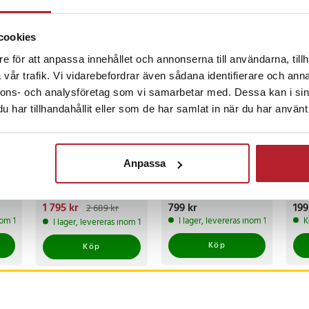
ckså
cookies
BÄSTSÄLJARE
e för att anpassa innehållet och annonserna till användarna, tillh
vår trafik. Vi vidarebefordrar även sådana identifierare och anna
nnons- och analysföretag som vi samarbetar med. Dessa kan i sin
har tillhandahållit eller som de har samlat in när du har använt 
-
33
%
Hängmatta med
Ugreen PB205
UV 
Anpassa
ställning i trä -
Powerbank
LED
en
320x118x120cm
25000mAh 145W QC
lam
PD - Grå
Jak
Nuvarande pris
1 795 kr
:
Pris
799 kr
:
799 kr
Pri
199
2 689 kr
1 795 kr
Tidigare pris
:
inom 1-2 vardagar
I lager, levereras inom 1-2 vardagar
K
I lager, levereras inom 1-2 vardagar
2 689 kr
Köp
Köp