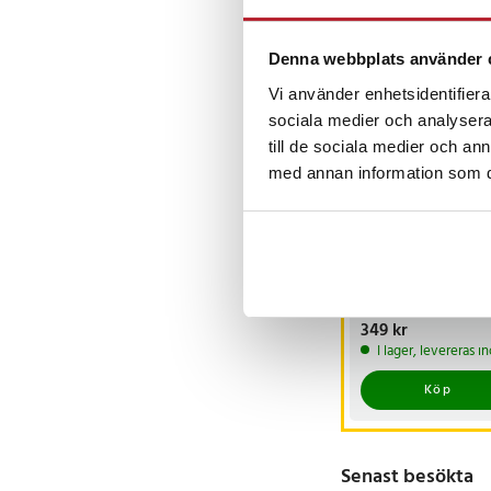
Andra köpte o
Denna webbplats använder 
Vi använder enhetsidentifierar
sociala medier och analysera 
till de sociala medier och a
med annan information som du 
Oral-B iO Ultimate
Clean 4-pack -
Svart / Borsthuvud
för Oral-B iO /
Pris
349 kr
:
349 kr
Utbyteshuvuden
I lager, levereras 
Köp
Senast besökta