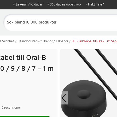
⭐ Leverans 1-2 dagar
⭐ 365 dagars öppet köp
⭐
Frakt 49kr *
 & Skönhet
Eltandborstar & tillbehör
Tillbehör
USB-laddkabel till Oral-B iO Serie
bel till Oral-B
0 / 9 / 8 / 7 – 1 m
2 recensioner