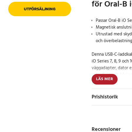
för Oral-B 
UTFÖRSÄLJNING
Passar Oral-B iO Ser
Magnetisk anslutni
Utrustad med skyd
och överbelastnin
Denna USB-C-laddkabe
iO Series 7, 8, 9 och 1
väggadapter, dator e
och effektiv laddning
LÄS MER
Den magnetiska ansl
och säker, och kabel
Prishistorik
skyddsfunktioner som
överspänning och öve
störningsnivå, hög v
laddningshastighet få
Recensioner
energieffektiv laddni