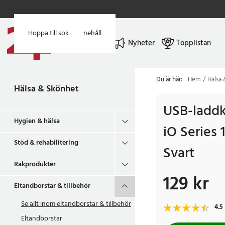
Hoppa till huvudinnehåll
Hoppa till sök
Meny
Nyheter
Topplistan
Du är här:
Hem
Hälsa
Hälsa & Skönhet
USB-laddka
Hygien & hälsa
iO Series 1
Stöd & rehabilitering
Svart
Rakprodukter
129 kr
Pris
:
129 kr
Eltandborstar & tillbehör
Se allt inom
eltandborstar & tillbehör
4.5
Eltandborstar