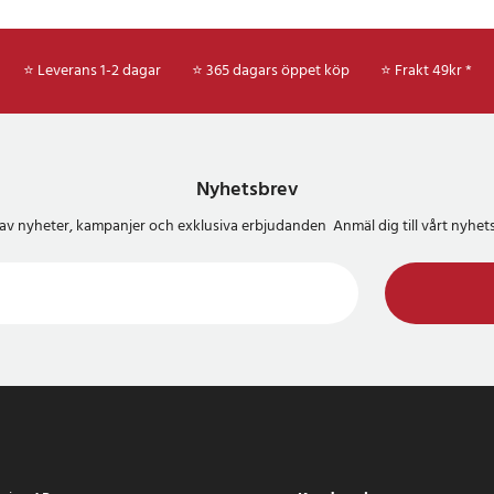
⭐ Leverans 1-2 dagar
⭐ 365 dagars öppet köp
⭐
Frakt 49kr *
Nyhetsbrev
del av nyheter, kampanjer och exklusiva erbjudanden Anmäl dig till vårt nyh