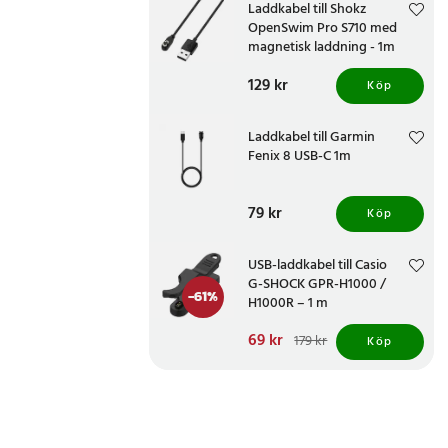
Laddkabel till Shokz
OpenSwim Pro S710 med
magnetisk laddning - 1m
Pris
129 kr
:
129 kr
Köp
Laddkabel till Garmin
Fenix 8 USB-C 1m
Pris
79 kr
:
79 kr
Köp
USB-laddkabel till Casio
G-SHOCK GPR-H1000 /
-
61
%
H1000R – 1 m
Nuvarande pris
69 kr
:
179 kr
Köp
69 kr
Tidigare pris
:
179 kr