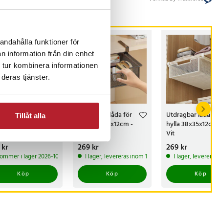
andahålla funktioner för
n information från din enhet
 tur kombinera informationen
deras tjänster.
ficklampa 100
Utdragbar låda för
Utdragbar låda fö
Tillåt alla
 – Kraftfull UV-
hylla 38x35x12cm -
hylla 38x35x12cm 
pa för Städning,
Svart
Vit
t & Fläckdetektering
s
 kr
:
199 kr
Pris
269 kr
:
269 kr
Pris
269 kr
:
269 kr
ommer i lager 2026-10-30
I lager, levereras inom 1-2 vardagar
I lager, leverera
Köp
Köp
Köp