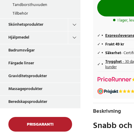
Tandborsthuvuden
Tillbehör
I lager, l
Skönhetsprodukter
Expressleveran
Hjälpmedel
Frakt 49 kr
Badrumsvågar
Säkerhet
- Certi
Trygghet
- 30 da
Färgade linser
kunder
Graviditetsprodukter
Massageprodukter
Beredskapsprodukter
Beskrivning
Snabb och 
PRISGARANTI