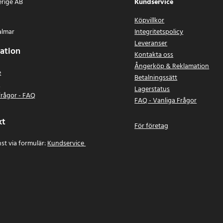
erige AB
Kundservice
Köpvillkor
almar
Integritetspolicy
Leveranser
ation
Kontakta oss
Ångerköp & Reklamation
e
Betalningssätt
n
Lagerstatus
frågor - FAQ
FAQ - Vanliga Frågor
kt
För företag
st via formulär:
Kundservice