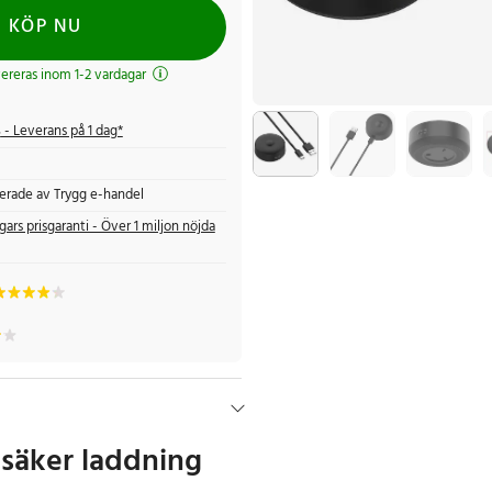
KÖP NU
evereras inom 1-2 vardagar
s
- Leverans på 1 dag*
fierade av Trygg e-handel
gars prisgaranti - Över 1 miljon nöjda
säker laddning