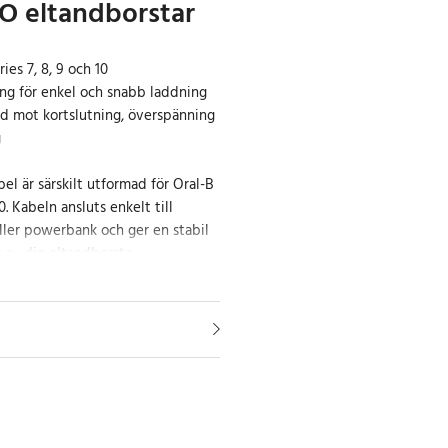
iO eltandborstar
ies 7, 8, 9 och 10
ng för enkel och snabb laddning
d mot kortslutning, överspänning
g
l är särskilt utformad för Oral-B
0. Kabeln ansluts enkelt till
ller powerbank och ger en stabil
 av din eltandborste.
utningen gör laddningen smidig
n är utrustad med flera inbyggda
 skyddar mot kortslutning,
rbelastning. Tack vare låg
erkningsgrad och snabb
r du en både pålitlig och
ng.