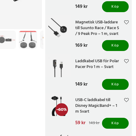
Pris
149 kr
:
149 kr
Köp
Magnetisk USB-laddare
till Suunto Race / Race S
/ 9 Peak Pro – 1 m, svart
Pris
169 kr
:
169 kr
Köp
Laddkabel USB för Polar
Pacer Pro 1 m – Svart
Pris
149 kr
:
149 kr
Köp
USB-C laddkabel till
Disney MagicBand+ – 1
-
60
%
m Svart
Nuvarande pris
59 kr
:
149 kr
Köp
59 kr
Tidigare pris
:
149 kr