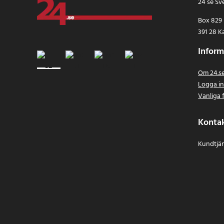
24 se Sv
Box 829
391 28 K
Inform
Om 24.s
Logga i
Vanliga 
Konta
Kundtjän