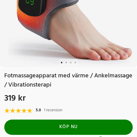
Fotmassageapparat med värme / Ankelmassage
/ Vibrationsterapi
319 kr
Pris
:
319 kr
5.0
1 recension
KÖP NU