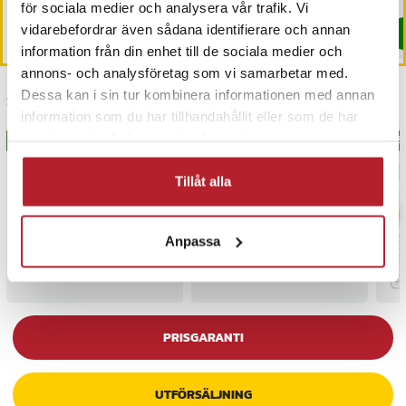
I lager, levereras inom 1-2 vardagar
för sociala medier och analysera vår trafik. Vi
vidarebefordrar även sådana identifierare och annan
Köp
Köp
information från din enhet till de sociala medier och
annons- och analysföretag som vi samarbetar med.
Dessa kan i sin tur kombinera informationen med annan
Senast besökta
information som du har tillhandahållit eller som de har
samlat in när du har använt deras tjänster.
BÄSTSÄLJARE
BÄS
Tillåt alla
Anpassa
PRISGARANTI
UTFÖRSÄLJNING