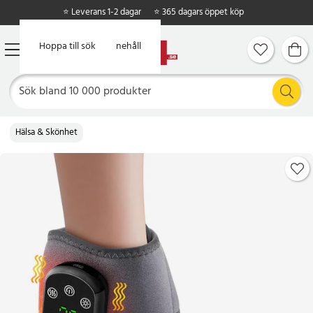
⭐ Leverans 1-2 dagar
⭐ 365 dagars öppet köp
Hoppa till huvudinnehåll
Hoppa till sök
Hälsa & Skönhet