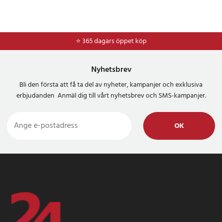
⭐ 365 dagars öppet köp
⭐
Frakt 49kr *
Nyhetsbrev
Bli den första att få ta del av nyheter, kampanjer och exklusiva
erbjudanden Anmäl dig till vårt nyhetsbrev och SMS-kampanjer.
OK