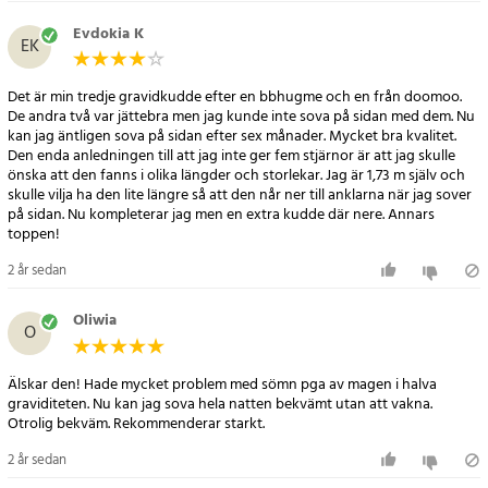
- Färg: Vit innekudde, vitt fodral
Evdokia K
- Avtagbart kuddfodral i 100% bomullspercale ingår
EK
- Kuddfodral kan maskintvättas
- Mått 135x90cm
Det är min tredje gravidkudde efter en bbhugme och en från doomoo.
- Vikt: 2,8kg
De andra två var jättebra men jag kunde inte sova på sidan med dem. Nu
kan jag äntligen sova på sidan efter sex månader. Mycket bra kvalitet.
Artikelnummer
:
66423
Den enda anledningen till att jag inte ger fem stjärnor är att jag skulle
önska att den fanns i olika längder och storlekar. Jag är 1,73 m själv och
skulle vilja ha den lite längre så att den når ner till anklarna när jag sover
på sidan. Nu kompleterar jag men en extra kudde där nere. Annars
toppen!
2 år sedan
Oliwia
O
Älskar den! Hade mycket problem med sömn pga av magen i halva
graviditeten. Nu kan jag sova hela natten bekvämt utan att vakna.
Otrolig bekväm. Rekommenderar starkt.
2 år sedan