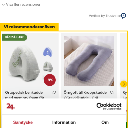
Visa fler recensioner
Verified by Trustvoice
Vi rekommenderar även
BÄSTSÄLJARE
-
9
%
Ortopedisk benkudde
Örngott till Kroppskudde
Ry
med memory foam för
/ Gravidkudde - Grå
jus
bekväm sidoliggande sömn
Nuvarande pris
209 kr
:
Pris
269 kr
:
269 kr
Nu
299
229 kr
209 kr
Tidigare pris
:
229 kr
299
I lager, levereras inom 1-2 vardagar
I lager, levereras inom 1-2 vardagar
Samtycke
Information
Om
Köp
Köp