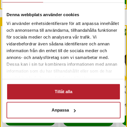
Denna webbplats använder cookies
Andra köpte också
Vi använder enhetsidentifierare för att anpassa innehållet
och annonserna till användarna, tillhandahålla funktioner
BÄS
för sociala medier och analysera vår trafik. Vi
vidarebefordrar även sådana identifierare och annan
information från din enhet till de sociala medier och
annons- och analysföretag som vi samarbetar med.
Dessa kan i sin tur kombinera informationen med annan
information som du har tillhandahållit eller som de har
-
57
%
samlat in när du har använt deras tjänster.
Värdebevis
Stödkudde för gravida
So
Tillåt alla
Hotellövernattning
blu
Pris
1 500 kr
:
1 500 kr
Nuvarande pris
89 kr
:
Pri
199
209 kr
89 kr
Tidigare pris
:
209 kr
Anpassa
I lager, levereras inom 1-2 vardagar
I lager, levereras inom 1-2 vardagar
Köp
Köp