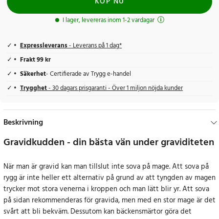
KÖP NU
I lager, levereras inom 1-2 vardagar
Expressleverans
- Leverans på 1 dag*
Frakt 99 kr
Säkerhet
- Certifierade av Trygg e-handel
Trygghet
- 30 dagars prisgaranti - Över 1 miljon nöjda kunder
Beskrivning
Gravidkudden - din bästa vän under graviditeten
När man är gravid kan man tillslut inte sova på mage. Att sova på
rygg är inte heller ett alternativ på grund av att tyngden av magen
trycker mot stora venerna i kroppen och man lätt blir yr. Att sova
på sidan rekommenderas för gravida, men med en stor mage är det
svårt att bli bekväm. Dessutom kan bäckensmärtor göra det