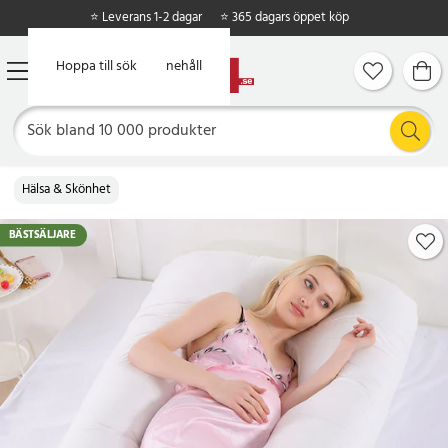
⭐ Leverans 1-2 dagar
⭐ 365 dagars öppet köp
Hoppa till huvudinnehåll
Hoppa till sök
Hälsa & Skönhet
BÄSTSÄLJARE