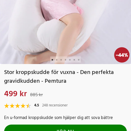
-
44
%
Stor kroppskudde för vuxna - Den perfekta
gravidkudden - Pemtura
499 kr
Nuvarande pris
:
499 kr
Tidigare pris
:
885 kr
885 kr
4.5
248 recensioner
En u-formad kroppskudde som hjälper dig att sova bättre