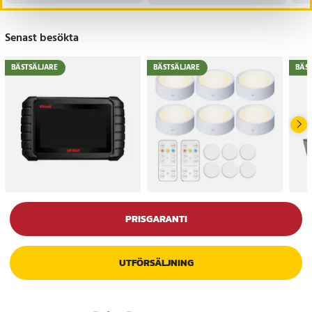
Senast besökta
BÄSTSÄLJARE
BÄSTSÄLJARE
BÄS
PRISGARANTI
UTFÖRSÄLJNING