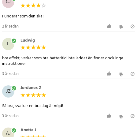
CJ
Fungerar som den ska!
2 år sedan
Ludwig
L
bra effekt, verkar som bra batteritid inte laddat än finner dock inga
instruktioner
3 år sedan
Jordanos Z
JZ
Så bra, svalkar en bra. Jag är nöjd!
3 år sedan
Anette J
AJ