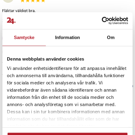
Fläktar väldigt bra.
3 år sedan
Lena
L
Samtycke
Information
Om
Denna webbplats använder cookies
4 år sedan
Vi använder enhetsidentifierare för att anpassa innehållet
Visa fler recensioner
och annonserna till användarna, tillhandahålla funktioner
för sociala medier och analysera vår trafik. Vi
Verified by Trustvoice
vidarebefordrar även sådana identifierare och annan
information från din enhet till de sociala medier och
PRISGARANTI
annons- och analysföretag som vi samarbetar med.
Dessa kan i sin tur kombinera informationen med annan
information som du har tillhandahållit eller som de har
UTFÖRSÄLJNING
samlat in när du har använt deras tjänster.