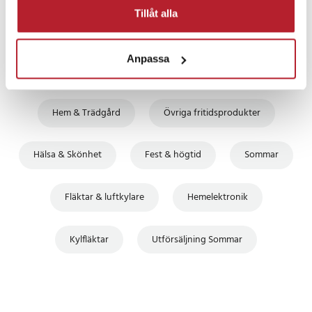
Tillåt alla
Anpassa
Fortsätt att fynda
Hem & Trädgård
Övriga fritidsprodukter
Hälsa & Skönhet
Fest & högtid
Sommar
Fläktar & luftkylare
Hemelektronik
Kylfläktar
Utförsäljning Sommar