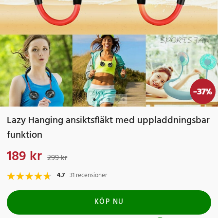
-
37
%
Lazy Hanging ansiktsfläkt med uppladdningsbar
funktion
189 kr
Nuvarande pris
:
189 kr
Tidigare pris
:
299 kr
299 kr
4.7
31 recensioner
KÖP NU