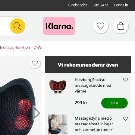
Kundservice
Om 24.se
Logga in
 shiatsu-funktion – 24W
Vi rekommenderar även
Herzberg Shiatsu
massagekudde med
värme
Pris
299 kr
:
299 kr
Köp
Massagedyna med 5
massageinställningar
och värmefunktion /