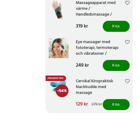
Massageapparat med
värme /
Handledsmassage /
Vibrationsterapi
Pris
319 kr
:
319 kr
Köp
Eye massager med
fototerapi, termoterapi
och vibrationer /
ögonmassageapparat /
Pris
249 kr
:
249 kr
elektrisk ögonmassager
Köp
PRESENTTIPS
Cervikal Kiropraktisk
Nackkudde med
-
54
%
massage
Nuvarande pris
129 kr
:
279 kr
Köp
129 kr
Tidigare pris
:
279 kr