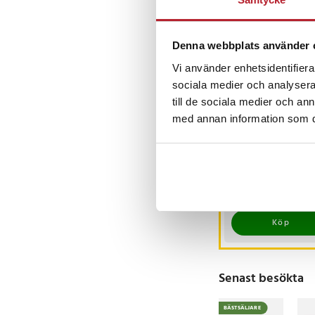
- Roterande shiatsu-
- Avtagbar sladd
- Resårfäste med kard
Denna webbplats använder 
- Mått: 31 x 10 x 18 c
- Vikt: 1,28 kg
Vi använder enhetsidentifierar
sociala medier och analysera 
Artikelnummer
:
1224
till de sociala medier och a
med annan information som du 
Memory Foam
sittkudde
ortopedisk
Pris
399 kr
:
399 kr
I lager, levereras 
Köp
Senast besökta
BÄSTSÄLJARE