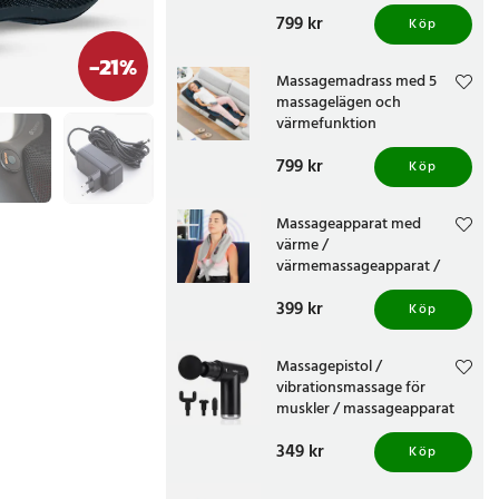
värmemassagedyna /
Pris
799 kr
:
799 kr
massagedyna för stol
Köp
-
21
%
Massagemadrass med 5
massagelägen och
värmefunktion
Pris
799 kr
:
799 kr
Köp
Massageapparat med
värme /
värmemassageapparat /
elektrisk
Pris
399 kr
:
399 kr
nackmassageapparat
Köp
Massagepistol /
vibrationsmassage för
muskler / massageapparat
med 4 massagehuvuden /
Pris
349 kr
:
349 kr
muskelmassage
Köp