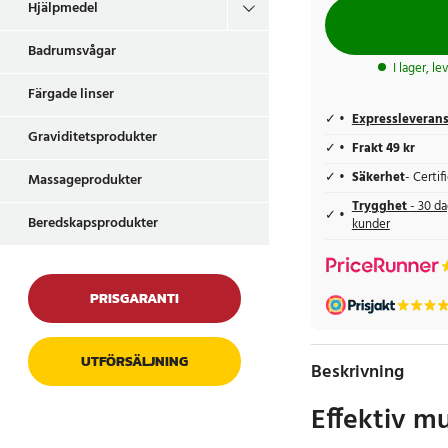
Hjälpmedel
Badrumsvågar
I lager, l
Färgade linser
Expressleveran
Graviditetsprodukter
Frakt 49 kr
Säkerhet
- Certi
Massageprodukter
Trygghet
- 30 da
Beredskapsprodukter
kunder
PRISGARANTI
UTFÖRSÄLJNING
Beskrivning
Effektiv m