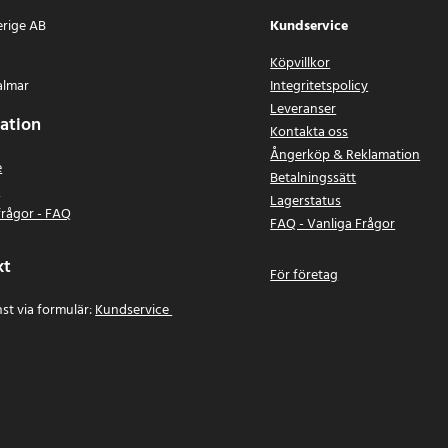
erige AB
Kundservice
Köpvillkor
almar
Integritetspolicy
Leveranser
ation
Kontakta oss
Ångerköp & Reklamation
e
Betalningssätt
n
Lagerstatus
frågor - FAQ
FAQ - Vanliga Frågor
kt
För företag
st via formulär:
Kundservice