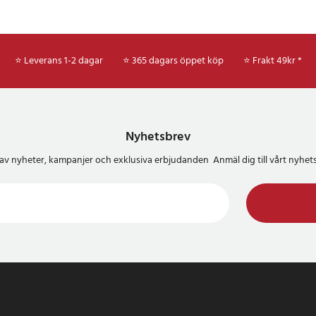
⭐ Leverans 1-2 dagar
⭐ 365 dagars öppet köp
⭐
Frakt 49kr *
Nyhetsbrev
del av nyheter, kampanjer och exklusiva erbjudanden Anmäl dig till vårt nyh