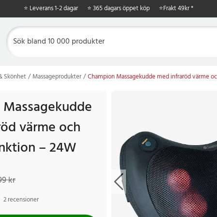
⭐ Leverans 1-2 dagar
⭐ 365 dagars öppet köp
⭐
Frakt 49kr *
 & Skönhet
Massageprodukter
Champion Massagekudde med infraröd värme och
 Massagekudde
röd värme och
unktion – 24W
 kr
Tidigare pris
:
699 kr
99 kr
2 recensioner