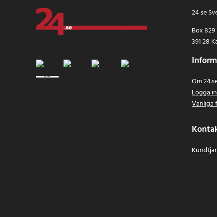
24 se Sv
Box 829
391 28 K
Inform
Om 24.s
Logga i
Vanliga 
Konta
Kundtjän