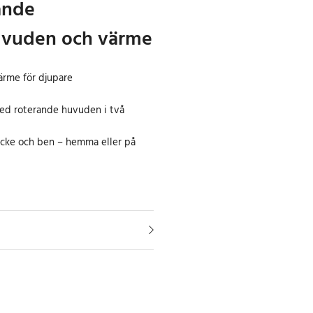
ande
vuden och värme
ärme för djupare
ed roterande huvuden i två
nacke och ben – hemma eller på
ch stelhet med Champion
dig och kraftfull lösning för att
t liv. De roterande
lar mellan med- och moturs
 en djupgående shiatsu-massage
tionen och minskar