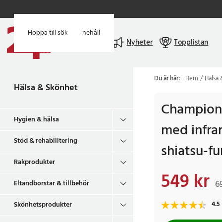
Hoppa till huvudinnehåll
Hoppa till sök
Meny
Nyheter
Topplistan
Du är här:
Hem
Hälsa
Hälsa & Skönhet
Champion
Hygien & hälsa
med infra
Stöd & rehabilitering
shiatsu-f
Rakprodukter
549 kr
Nuvarande pris
:
549
6
Eltandborstar & tillbehör
Skönhetsprodukter
4.5