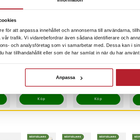
massage, med- och moturs
BÄSTSÄLJARE
borre för stol
cookies
m
e för att anpassa innehållet och annonserna till användarna, tillh
vår trafik. Vi vidarebefordrar även sådana identifierare och anna
68
nnons- och analysföretag som vi samarbetar med. Dessa kan i sin
har tillhandahållit eller som de har samlat in när du har använt 
Ortopedisk
Antistöld
Phi
sittkudde - Hjälper
bröstväska – håll
Wir
dig som har ont i
dina värdesaker säkra
hör
Anpassa
svanskotan
– Vi
Pris
299 kr
:
299 kr
Pris
169 kr
:
169 kr
Nuv
249
249
inom 1-2 vardagar
I lager, levereras inom 1-2 vardagar
I lager, levereras inom 1-2 vardagar
I
339
Köp
Köp
BÄSTSÄLJARE
BÄSTSÄLJARE
BÄSTSÄLJARE
BÄS