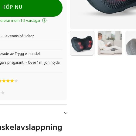
KÖP NU
evereras inom 1-2 vardagar
s
- Leverans på 1 dag*
fierade av Trygg e-handel
gars prisgaranti - Över 1 miljon nöjda
uskelavslappning