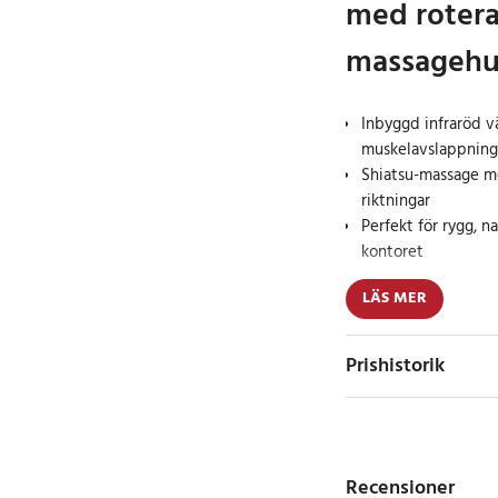
med roter
massagehu
Inbyggd infraröd v
muskelavslappning
Shiatsu-massage m
riktningar
Perfekt för rygg, 
kontoret
LÄS MER
Lindra spänningar o
massagekudde – en smi
ge trötta muskler nyt
Prishistorik
massagehuvudena väx
rörelser, vilket ger
som ökar blodcirkula
muskelspänningar.
Recensioner