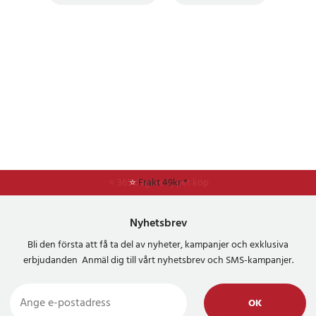
⭐ 365 dagars öppet köp
⭐
Frakt 49kr *
Nyhetsbrev
Bli den första att få ta del av nyheter, kampanjer och exklusiva
erbjudanden Anmäl dig till vårt nyhetsbrev och SMS-kampanjer.
OK