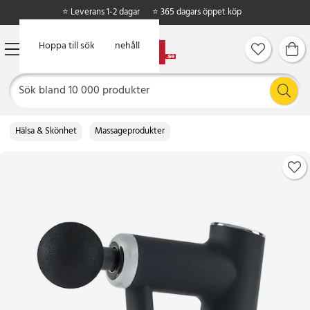
⭐ Leverans 1-2 dagar
⭐ 365 dagars öppet köp
Hoppa till huvudinnehåll
Hoppa till sök
Hälsa & Skönhet
Massageprodukter