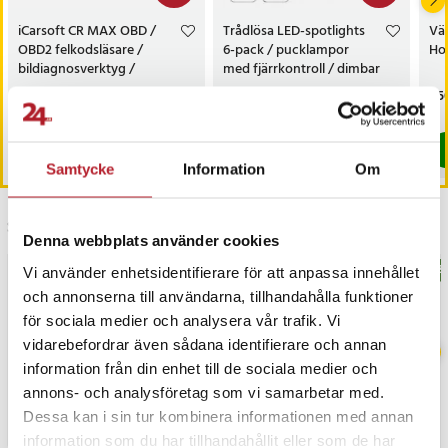
iCarsoft CR MAX OBD /
Trådlösa LED-spotlights
Vä
OBD2 felkodsläsare /
6-pack / pucklampor
Hot
bildiagnosverktyg /
med fjärrkontroll / dimbar
diagnosverktyg för bil
skåpbelysning
Nuvarande pris
3 698 kr
:
Nuvarande pris
199 kr
:
Pri
1 5
3 999 kr
299 kr
3 698 kr
Tidigare pris
:
3 999 kr
199 kr
Tidigare pris
:
299 kr
I lager, levereras inom 1-2 vardagar
I lager, levereras inom 1-2 vardagar
Köp
Köp
Samtycke
Information
Om
Senast besökta
Denna webbplats använder cookies
BÄSTSÄLJARE
BÄS
Vi använder enhetsidentifierare för att anpassa innehållet
och annonserna till användarna, tillhandahålla funktioner
för sociala medier och analysera vår trafik. Vi
vidarebefordrar även sådana identifierare och annan
information från din enhet till de sociala medier och
annons- och analysföretag som vi samarbetar med.
Dessa kan i sin tur kombinera informationen med annan
information som du har tillhandahållit eller som de har