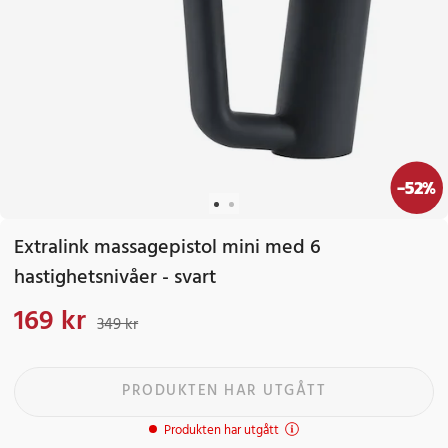
-
52
%
Extralink massagepistol mini med 6
hastighetsnivåer - svart
169 kr
Nuvarande pris
:
169 kr
Tidigare pris
:
349 kr
349 kr
PRODUKTEN HAR UTGÅTT
Produkten har utgått