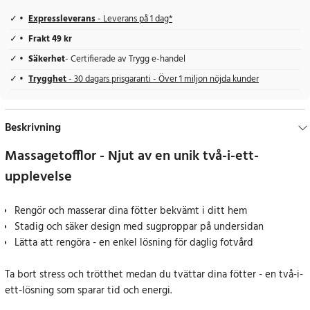
Expressleverans
- Leverans på 1 dag*
Frakt 49 kr
Säkerhet
- Certifierade av Trygg e-handel
Trygghet
- 30 dagars prisgaranti - Över 1 miljon nöjda kunder
Beskrivning
Massagetofflor - Njut av en unik två-i-ett-
upplevelse
Rengör och masserar dina fötter bekvämt i ditt hem
Stadig och säker design med sugproppar på undersidan
Lätta att rengöra - en enkel lösning för daglig fotvård
Ta bort stress och trötthet medan du tvättar dina fötter - en två-i-
ett-lösning som sparar tid och energi.