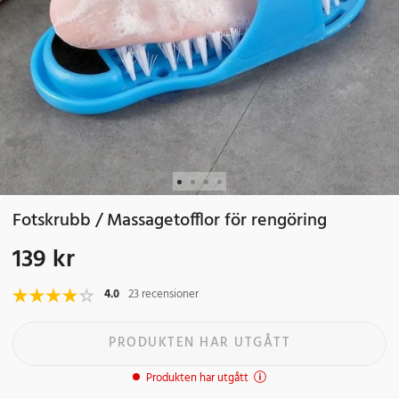
Fotskrubb / Massagetofflor för rengöring
139 kr
Pris
:
139 kr
4.0
23 recensioner
PRODUKTEN HAR UTGÅTT
Produkten har utgått