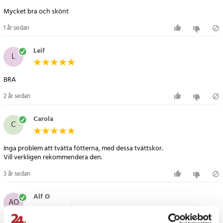
Mycket bra och skönt
1 år sedan
Leif
L
2 år sedan
Carola
C
Inga problem att tvätta fötterna, med dessa tvättskor.
Vill verkligen rekommendera den.
3 år sedan
Alf O
AO