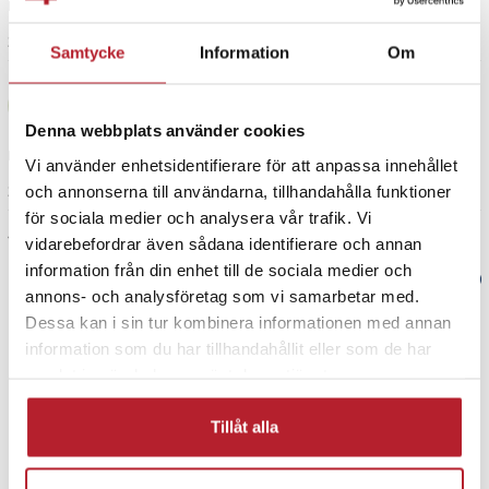
Fastnar inte på golvet
3 år sedan
1
1
Samtycke
Information
Om
Gerty B
GB
Denna webbplats använder cookies
Fastnar tyvärr inte på våra klinkers i duschen. Funkar inte så bra då.
Vi använder enhetsidentifierare för att anpassa innehållet
och annonserna till användarna, tillhandahålla funktioner
3 år sedan
för sociala medier och analysera vår trafik. Vi
Visa fler recensioner
vidarebefordrar även sådana identifierare och annan
information från din enhet till de sociala medier och
Verified by Trustvoice
annons- och analysföretag som vi samarbetar med.
Dessa kan i sin tur kombinera informationen med annan
PRISGARANTI
information som du har tillhandahållit eller som de har
samlat in när du har använt deras tjänster.
UTFÖRSÄLJNING
Tillåt alla