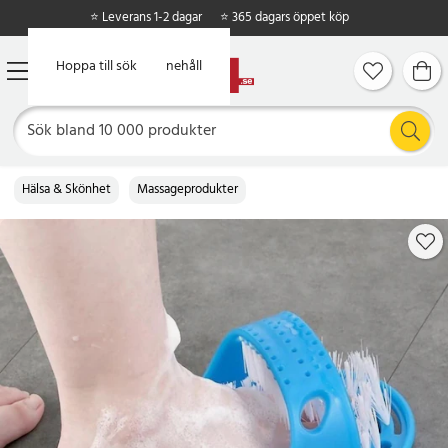
⭐ Leverans 1-2 dagar
⭐ 365 dagars öppet köp
Hoppa till huvudinnehåll
Hoppa till sök
Hälsa & Skönhet
Massageprodukter