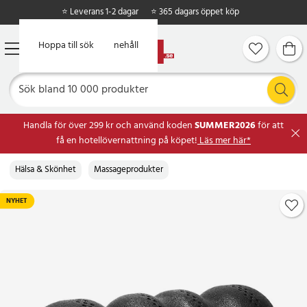
⭐ Leverans 1-2 dagar
⭐ 365 dagars öppet köp
Hoppa till huvudinnehåll
Hoppa till sök
Handla för över 299 kr och använd koden
SUMMER2026
för att
få en hotellövernattning på köpet!
Läs mer här*
Hälsa & Skönhet
Massageprodukter
NYHET