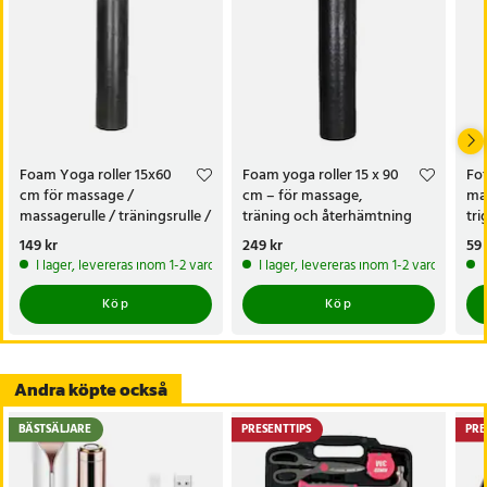
Artikelnummer
:
131552
Foam Yoga roller 15x60
Foam yoga roller 15 x 90
Fot
cm för massage /
cm – för massage,
mas
massagerulle / träningsrulle /
träning och återhämtning
tri
pilatesrulle / balansrulle
fo
Pris
149 kr
:
149 kr
Pris
249 kr
:
249 kr
Pri
59 
I lager, levereras inom 1-2 vardagar
I lager, levereras inom 1-2 vardagar
Köp
Köp
Andra köpte också
BÄSTSÄLJARE
PRESENTTIPS
PRE