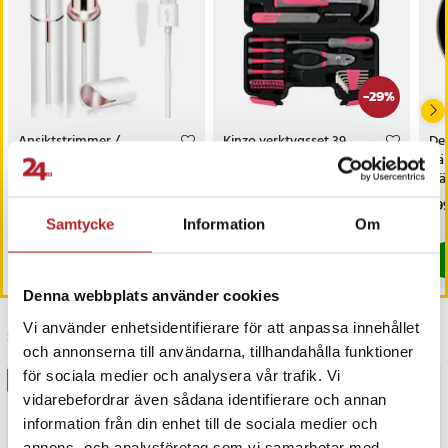
-
29
%
Ansiktstrimmer /
Kinzo verktygsset 39
De
ögonbrynstrimmer /
delar / Verktygslåda för
häl
hårborttagare för ansiktshår
hemmet
trä
/ vit och roséguld /
Pris
219 kr
:
219 kr
Nuvarande pris
239 kr
:
Pri
299
339 kr
kundfavorit
239 kr
Tidigare pris
:
339 kr
I lager, levereras inom 1-2 vardagar
Samtycke
Information
Om
I lager, levereras inom 1-2 vardagar
Köp
Köp
Denna webbplats använder cookies
Vi använder enhetsidentifierare för att anpassa innehållet
Senast besökta
och annonserna till användarna, tillhandahålla funktioner
för sociala medier och analysera vår trafik. Vi
BÄSTSÄLJARE
vidarebefordrar även sådana identifierare och annan
information från din enhet till de sociala medier och
annons- och analysföretag som vi samarbetar med.