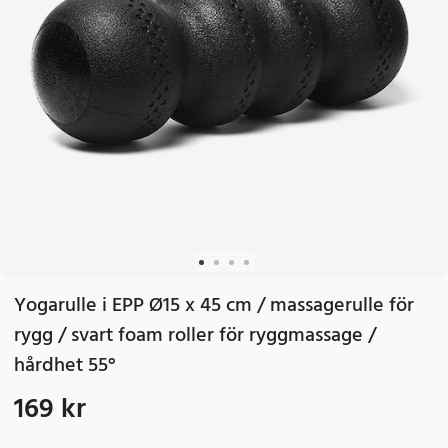
Yogarulle i EPP Ø15 x 45 cm / massagerulle för
rygg / svart foam roller för ryggmassage /
hårdhet 55°
169 kr
Pris
:
169 kr