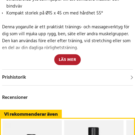
bindväv
Kompakt storlek på Ø15 x 45 cm med hårdhet 55°
Denna yogarulle är ett praktiskt tränings- och massageverktyg för
dig som vill mjuka upp rygg, ben, säte eller andra muskelgrupper.
Den kan användas före eller efter träning, vid stretching eller som
en del av din dagliga rörlighetsträning.
LÄS MER
Den strukturerade ytan ger ett tydligt tryck mot musklerna och
kan hjälpa till att lösa upp spänningar och öka blodcirkulationen.
EPP-materialet gör rullen lätt, slitstark och enkel att ta med till
Prishistorik
gymmet, yogapasset eller använda hemma.
Specifikation
Recensioner
- Material: EPP
- Storlek: Ø15 x 45 cm
Vi rekommenderar även
- Färg: Svart
- Hårdhet: 55°
- Typ: Yogarulle / massagerulle