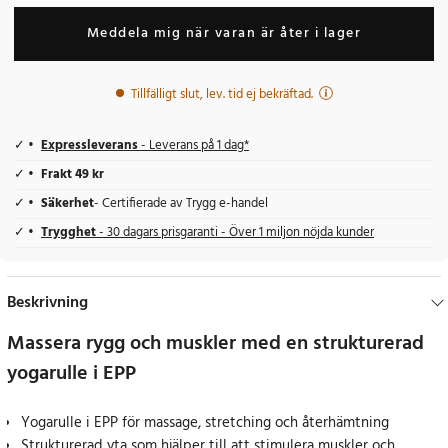
Meddela mig när varan är åter i lager
Tillfälligt slut, lev. tid ej bekräftad.
Expressleverans
- Leverans på 1 dag*
Frakt 49 kr
Säkerhet
- Certifierade av Trygg e-handel
Trygghet
- 30 dagars prisgaranti - Över 1 miljon nöjda kunder
Beskrivning
Massera rygg och muskler med en strukturerad
yogarulle i EPP
Yogarulle i EPP för massage, stretching och återhämtning
Strukturerad yta som hjälper till att stimulera muskler och