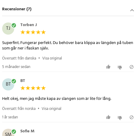
Artikelnummer
:
80405
Recensioner (7)
Torben J
TJ
Superfint. Fungerar perfekt. Du behöver bara klippa av längden på tuben
som går ner i flaskan själv.
Översatt från danska
•
Visa original
5 månader sedan
BT
BT
Helt okej, men jag måste kapa av slangen som är lite för lång.
Översatt från norska
•
Visa original
1 år sedan
Sofie M
SM