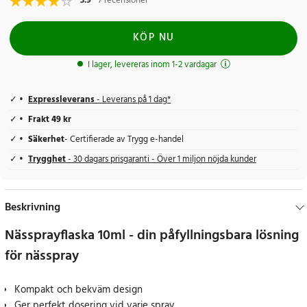
3.9
7 recensioner
KÖP NU
I lager, levereras inom 1-2 vardagar
Expressleverans
- Leverans på 1 dag*
Frakt 49 kr
Säkerhet
- Certifierade av Trygg e-handel
Trygghet
- 30 dagars prisgaranti - Över 1 miljon nöjda kunder
Beskrivning
Nässprayflaska 10ml - din påfyllningsbara lösning
för nässpray
Kompakt och bekväm design
Ger perfekt dosering vid varje spray