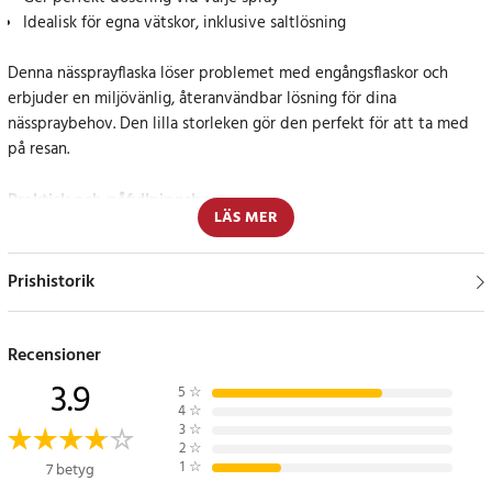
Idealisk för egna vätskor, inklusive saltlösning
Denna nässprayflaska löser problemet med engångsflaskor och
erbjuder en miljövänlig, återanvändbar lösning för dina
nässpraybehov. Den lilla storleken gör den perfekt för att ta med
på resan.
Praktisk och påfyllningsbar
LÄS MER
Denna 10ml nässprayflaska är både smart och praktisk, perfekt för
dina egna vätskor som saltlösning eller annan nässpraylösning. Dess
Prishistorik
påfyllningsbara design gör den till ett ekonomiskt och miljövänligt
alternativ till engångsprodukter. Med en perfekt spraydosering vid
varje användning, kan du vara säker på att du alltid får rätt mängd.
Recensioner
Observera att nässprayflaskan levereras tom.
3.9
5
☆
4
☆
Specifikation
3
☆
2
☆
- Volym: 10 ml
1
☆
7 betyg
- Material: Plast