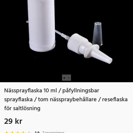
Nässprayflaska 10 ml / påfyllningsbar
sprayflaska / tom nässpraybehållare / reseflaska
för saltlösning
29 kr
Pris
:
29 kr