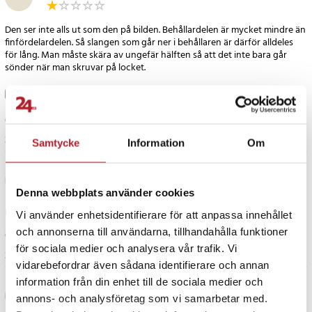
Den ser inte alls ut som den på bilden. Behållardelen är mycket mindre än
finfördelardelen. Så slangen som går ner i behållaren är därför alldeles
för lång. Man måste skära av ungefär hälften så att det inte bara går
sönder när man skruvar på locket.
Översatt från danska
•
Visa original
3 år sedan
Samtycke
Information
Om
Jimmy E
JE
Denna webbplats använder cookies
De bara jobbar
Vi använder enhetsidentifierare för att anpassa innehållet
och annonserna till användarna, tillhandahålla funktioner
Översatt från danska
•
Visa original
för sociala medier och analysera vår trafik. Vi
3 år sedan
vidarebefordrar även sådana identifierare och annan
information från din enhet till de sociala medier och
Petri Lehmonen
PL
annons- och analysföretag som vi samarbetar med.