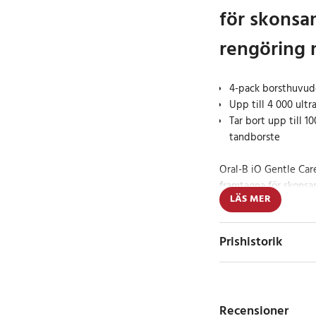
för skons
rengöring 
4-pack borsthuvude
Upp till 4 000 ultr
Tar bort upp till 
tandborste
Oral-B iO Gentle Car
framtagna för skonsa
LÄS MER
Oral-B iO eltandborst
mikrovibrationer med
designat för att ge e
Prishistorik
vid daglig tandborstn
Borsthuvudena har up
och en yttre ring som
Recensioner
form. Det hjälper til