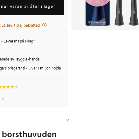
när varan är åter i lager
 slut, lev. tid ej bekräftad.
s
- Leverans på 1 dag*
fierade av Trygg e-handel
gars prisgaranti - Över 1 miljon nöjda
a borsthuvuden