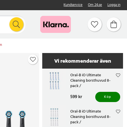
Kundservice
Om 24.se
Logga in
en
Vi rekommenderar även
Oral-B iO Ultimate
Cleaning borsthuvud 8-
pack /
ersättningsborsthuvud för
Pris
599 kr
:
599 kr
Oral-B iO / tandborsthuvud
Köp
för djup rengöring
Oral-B iO Ultimate
Cleaning borsthuvud 8-
pack /