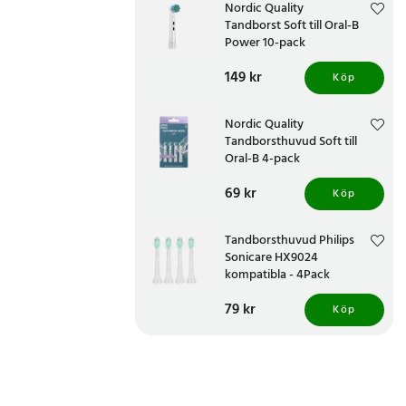
Nordic Quality
Tandborst Soft till Oral-B
Power 10-pack
Pris
149 kr
:
149 kr
Köp
Nordic Quality
Tandborsthuvud Soft till
Oral-B 4-pack
Pris
69 kr
:
69 kr
Köp
Tandborsthuvud Philips
Sonicare HX9024
kompatibla - 4Pack
Pris
79 kr
:
79 kr
Köp