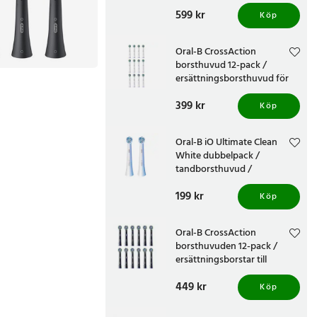
ersättningsborsthuvud för
Pris
599 kr
:
599 kr
Oral-B iO / tandborsthuvud
Köp
för djup rengöring
Oral-B CrossAction
borsthuvud 12-pack /
ersättningsborsthuvud för
Oral-B eltandborste
Pris
399 kr
:
399 kr
Köp
Oral-B iO Ultimate Clean
White dubbelpack /
tandborsthuvud /
borsthuvud till eltandborste
Pris
199 kr
:
199 kr
Köp
Oral-B CrossAction
borsthuvuden 12-pack /
ersättningsborstar till
eltandborste / borsthuvud
Pris
449 kr
:
449 kr
Köp