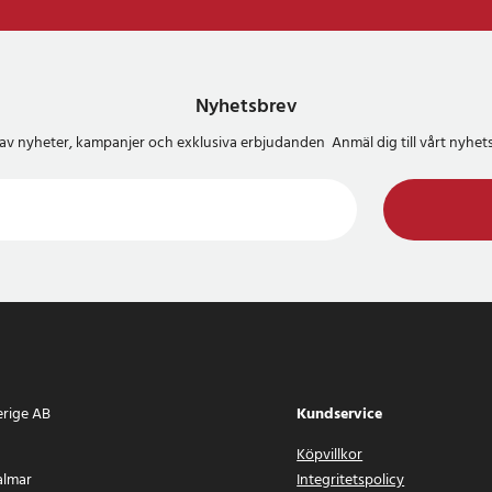
Nyhetsbrev
del av nyheter, kampanjer och exklusiva erbjudanden Anmäl dig till vårt nyh
erige AB
Kundservice
Köpvillkor
almar
Integritetspolicy