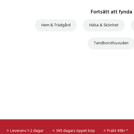
Fortsätt att fynda
Hem & Trädgård
Hälsa & Skönhet
Tandborsthuvuden
⭐ Leverans 1-2 dagar
⭐ 365 dagars öppet köp
⭐
Frakt 49kr *