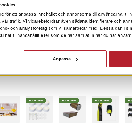
cookies
l 4 000 ultramjuka borststrån
e för att anpassa innehållet och annonserna till användarna, tillh
3
%
ande borststrån för byteindikator
vår trafik. Vi vidarebefordrar även sådana identifierare och anna
sintervall: Var tredje månad
nnons- och analysföretag som vi samarbetar med. Dessa kan i sin
Oral-B iO2 Night
Oral-B Vitality Pro
Ros
pp till 100 % mer plack än en
Black eltandborste
blå – eltandborste
Baks
har tillhandahållit eller som de har samlat in när du har använt 
e
/ elektrisk tandborste
/ elektrisk tandborste /
14 
ast Oral-B iO eltandborstar
med trycksensor och
uppladdningsbar med
Pris
499 kr
:
499 kr
Pris
299 kr
:
299 kr
Nuv
39 
timer
timer
39 
I lager, levereras inom 1-2 vardagar
I lager, levereras inom 1-2 vardagar
26-08-12
I
7
109
Anpassa
Köp
Köp
BÄSTSÄLJARE
BÄSTSÄLJARE
BÄSTSÄLJARE
BÄS