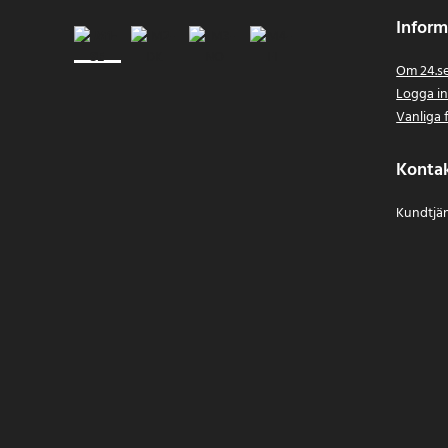
Inform
Om 24.s
Logga i
Vanliga 
Konta
Kundtjän