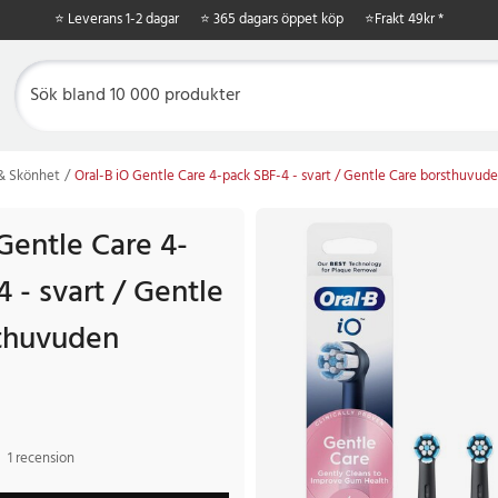
⭐ Leverans 1-2 dagar
⭐ 365 dagars öppet köp
⭐
Frakt 49kr *
 & Skönhet
Oral-B iO Gentle Care 4-pack SBF-4 - svart / Gentle Care borsthuvud
Gentle Care 4-
 - svart / Gentle
thuvuden
1 recension