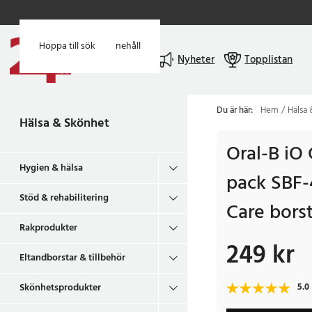
Hoppa till huvudinnehåll
Hoppa till sök
Meny
Nyheter
Topplistan
Du är här:
Hem
Hälsa
Hälsa & Skönhet
Oral-B iO 
Hygien & hälsa
pack SBF-4
Stöd & rehabilitering
Care bors
Rakprodukter
249 kr
Pris
:
249 kr
Eltandborstar & tillbehör
Skönhetsprodukter
5.0