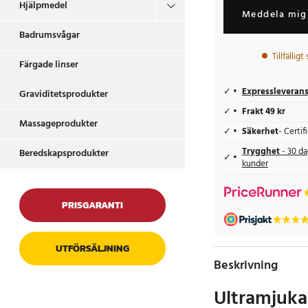
Hjälpmedel
Meddela mig 
Badrumsvågar
Tillfälligt
Färgade linser
Expressleveran
Graviditetsprodukter
Frakt 49 kr
Massageprodukter
Säkerhet
- Certi
Trygghet
- 30 da
Beredskapsprodukter
kunder
PRISGARANTI
UTFÖRSÄLJNING
Beskrivning
Ultramjuk