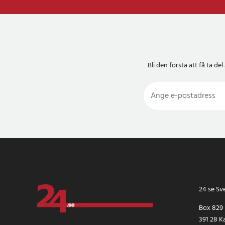
Bli den första att få ta 
24 se Sv
Box 829
391 28 K