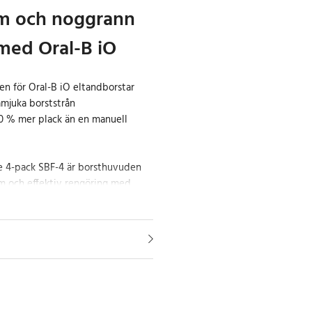
am och noggrann
med Oral-B iO
n för Oral-B iO eltandborstar
amjuka borststrån
100 % mer plack än en manuell
e 4-pack SBF-4 är borsthuvuden
m och effektiv rengöring med
ar. De kombinerar kraftfulla
 ett runt borsthuvud som är
n professionell känsla av renhet
ing.
p till 4 000 ultramjuka borststrån
 anpassar sig efter tändernas
l att rengöra noggrant samtidigt