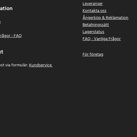
Leveranser
ation
Kontakta oss
Ångerköp & Reklamation
e
Betalningssätt
n
Lagerstatus
frågor - FAQ
FAQ - Vanliga Frågor
kt
För företag
st via formulär:
Kundservice