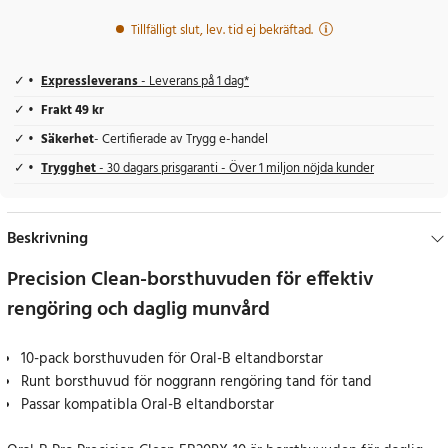
Tillfälligt slut, lev. tid ej bekräftad.
Expressleverans
- Leverans på 1 dag*
Frakt 49 kr
Säkerhet
- Certifierade av Trygg e-handel
Trygghet
- 30 dagars prisgaranti - Över 1 miljon nöjda kunder
Beskrivning
Precision Clean-borsthuvuden för effektiv
rengöring och daglig munvård
10-pack borsthuvuden för Oral-B eltandborstar
Runt borsthuvud för noggrann rengöring tand för tand
Passar kompatibla Oral-B eltandborstar