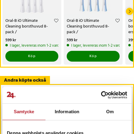
Oral-B iO Ultimate
Oral-B iO Ultimate
Ora
Cleaning borsthuvud 8-
Cleaning borsthuvud 8-
bo
pack /
pack /
ers
ersättningsborsthuvud för
ersättningsborsthuvud för
Ora
Pris
599 kr
:
599 kr
Pris
599 kr
:
599 kr
Pri
399
Oral-B iO / tandborsthuvud
Oral-B iO / tandborsthuvud
I lager, levereras inom 1-2 vardagar
I lager, levereras inom 1-2 vardagar
för djup rengöring
för djup rengöring
Köp
Köp
Andra köpte också
Samtycke
Information
Om
Denna webbplats använder cookies