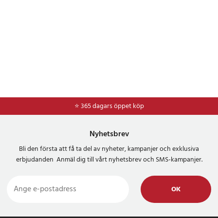
⭐ 365 dagars öppet köp
⭐
Frakt 49kr *
Nyhetsbrev
Bli den första att få ta del av nyheter, kampanjer och exklusiva
erbjudanden Anmäl dig till vårt nyhetsbrev och SMS-kampanjer.
OK