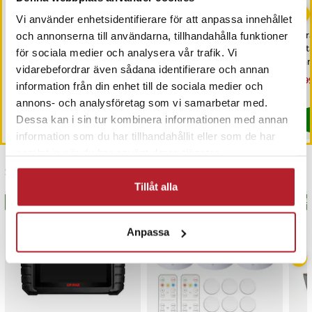
Vi använder enhetsidentifierare för att anpassa innehållet
Samsung Adapter GH98-
Tempererat Skärmskydd
Ora
och annonserna till användarna, tillhandahålla funktioner
41288A USB till Typ C -
2,5D till iPhone 14/13/13
elt
för sociala medier och analysera vår trafik. Vi
Svart
Pro
ta
vidarebefordrar även sådana identifierare och annan
bo
Pris
39 kr
:
39 kr
Pris
39 kr
:
39 kr
Nu
799
information från din enhet till de sociala medier och
799
I lager, levereras inom 1-2 vardagar
I lager, levereras inom 1-2 vardagar
annons- och analysföretag som vi samarbetar med.
Köp
Köp
Dessa kan i sin tur kombinera informationen med annan
information som du har tillhandahållit eller som de har
samlat in när du har använt deras tjänster.
Senast besökta
Tillåt alla
BÄSTSÄLJARE
BÄSTSÄLJARE
BÄS
Anpassa