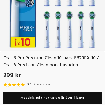
Oral-B Pro Precision Clean 10-pack EB20RX-10 /
Oral-B Precision Clean borsthuvuden
299 kr
Pris
:
299 kr
5.0
2 recensioner
Meddela mig när varan är åter i lager