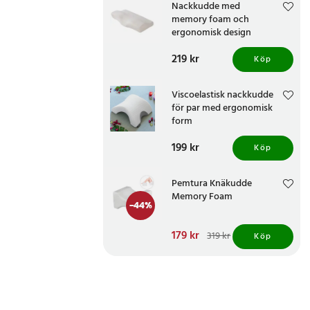
Nackkudde med
memory foam och
ergonomisk design
Pris
219 kr
:
219 kr
Köp
Viscoelastisk nackkudde
för par med ergonomisk
form
Pris
199 kr
:
199 kr
Köp
Pemtura Knäkudde
Memory Foam
-
44
%
Nuvarande pris
179 kr
:
319 kr
Köp
179 kr
Tidigare pris
:
319 kr