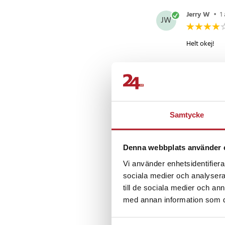
Jerry W
•
1
JW
Helt okej!
Roger
•
4 å
R
Enligt förvä
Samtycke
Denna webbplats använder 
Birgit W
•
BW
Vi använder enhetsidentifierar
sociala medier och analysera 
Fint omslag
till de sociala medier och a
Översatt från
med annan information som du 
Visa fler re