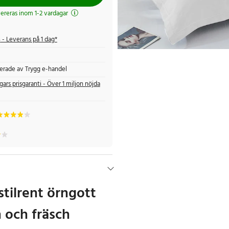
evereras inom 1-2 vardagar
s
- Leverans på 1 dag*
fierade av Trygg e-handel
gars prisgaranti - Över 1 miljon nöjda
stilrent örngott
 och fräsch