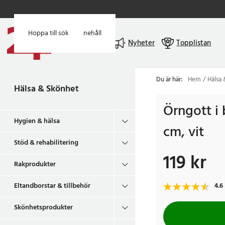
Hoppa till huvudinnehåll
Hoppa till sök
Meny
Nyheter
Topplistan
Du är här:
Hem
Hälsa
Hälsa & Skönhet
Örngott i
Hygien & hälsa
cm, vit
Stöd & rehabilitering
119 kr
Pris
:
119 kr
Rakprodukter
Eltandborstar & tillbehör
4.6
Skönhetsprodukter