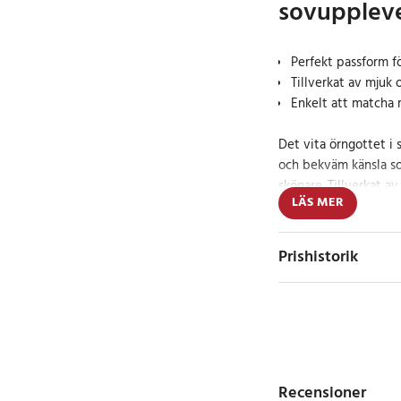
sovupplev
Perfekt passform 
Tillverkat av mjuk 
Enkelt att matcha
Det vita örngottet i
och bekväm känsla s
skönare. Tillverkat a
LÄS MER
både god andningsför
det till ett utmärkt 
Prishistorik
Med sin stilrena desi
med olika påslakan oc
kuddar i standardsto
kuddar av bambu med
Det mjuka tyget är b
Recensioner
inbjudande sovmiljö, 