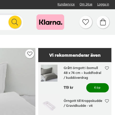
Kundservice
Om 24.se
Logga in
Vi rekommenderar även
Grått örngott i bomull
48 x 74 cm – kuddfodral
/ kuddöverdrag
Pris
119 kr
:
119 kr
Köp
Örngott till Kroppskudde
/ Gravidkudde - vit