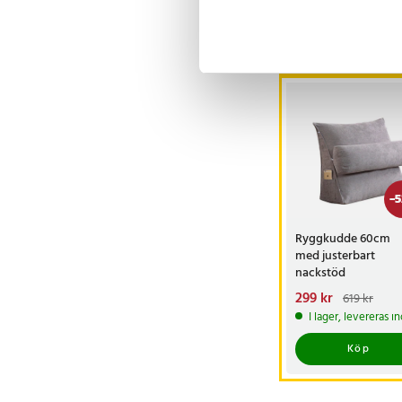
Andra köpte o
-
5
Ryggkudde 60cm
med justerbart
nackstöd
Nuvarande pris
299 kr
:
619 kr
299 kr
Tidigare pris
:
I lager, levereras 
619 kr
Köp