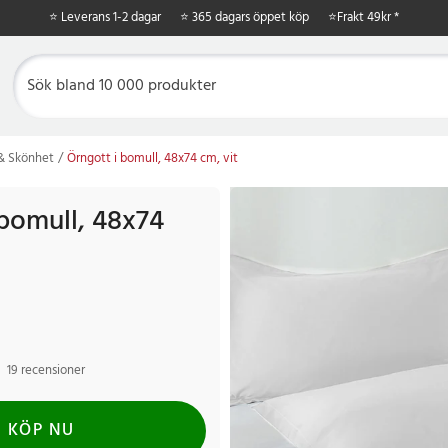
⭐ Leverans 1-2 dagar
⭐ 365 dagars öppet köp
⭐
Frakt 49kr *
 & Skönhet
Örngott i bomull, 48x74 cm, vit
 bomull, 48x74
19 recensioner
KÖP NU