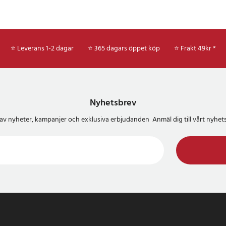
⭐ Leverans 1-2 dagar
⭐ 365 dagars öppet köp
⭐
Frakt 49kr *
Nyhetsbrev
del av nyheter, kampanjer och exklusiva erbjudanden Anmäl dig till vårt nyh