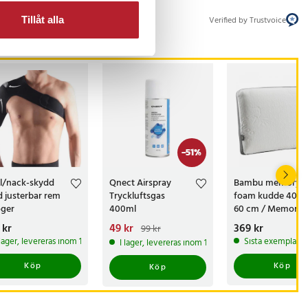
Verified by Trustvoice
Tillåt alla
-
51
%
l/nack-skydd
Qnect Airspray
Bambu memory
 justerbar rem
Tryckluftsgas
foam kudde 40 x
öger
400ml
60 cm / Memory 
kudde / Ergonom
s
 kr
:
199 kr
Nuvarande pris
49 kr
:
Pris
369 kr
:
369 kr
99 kr
sovkudde
49 kr
Tidigare pris
:
99 kr
 lager, levereras inom 1-2 vardagar
Sista exemplaret
I lager, levereras inom 1-2 vardagar
Köp
Köp
Köp