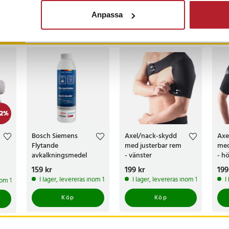
Anpassa
ckså
2
%
Bosch Siemens
Axel/nack-skydd
Axe
Flytande
med justerbar rem
med
avkalkningsmedel
- vänster
- h
Pris
159 kr
:
159 kr
Pris
199 kr
:
199 kr
Pri
199
I lager, levereras inom 1-2 vardagar
I lager, levereras inom 1-2 vardagar
I
inom 1-2 vardagar
Köp
Köp