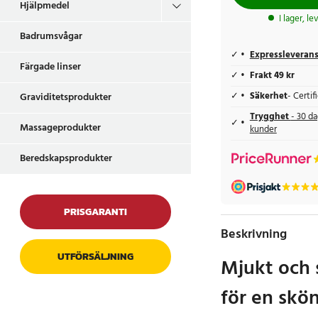
Hjälpmedel
I lager, l
Badrumsvågar
Expressleveran
Färgade linser
Frakt 49 kr
Säkerhet
- Certi
Graviditetsprodukter
Trygghet
- 30 da
Massageprodukter
kunder
Beredskapsprodukter
PRISGARANTI
Beskrivning
UTFÖRSÄLJNING
Mjukt och 
för en skön