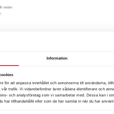
 år sedan
r sedan
ntan bra
Information
cookies
2 år sedan
e för att anpassa innehållet och annonserna till användarna, tillh
vår trafik. Vi vidarebefordrar även sådana identifierare och anna
nnons- och analysföretag som vi samarbetar med. Dessa kan i sin
 danska
•
Visa original
har tillhandahållit eller som de har samlat in när du har använt 
censioner