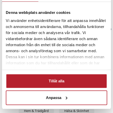
JH
Denna webbplats använder cookies
3 år sedan
Vi använder enhetsidentifierare för att anpassa innehållet
och annonserna till användarna, tillhandahålla funktioner
Verified by Trustvoice
för sociala medier och analysera vår trafik. Vi
vidarebefordrar även sådana identifierare och annan
PRISGARANTI
information från din enhet till de sociala medier och
annons- och analysföretag som vi samarbetar med.
Dessa kan i sin tur kombinera informationen med annan
UTFÖRSÄLJNING
information som du har tillhandahållit eller som de har
samlat in när du har använt deras tjänster.
Tillåt alla
Anpassa
Fortsätt att fynda
Hem & Trädgård
Hälsa & Skönhet