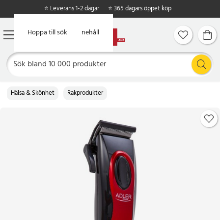
⭐ Leverans 1-2 dagar
⭐ 365 dagars öppet köp
Hoppa till huvudinnehåll
Hoppa till sök
Hälsa & Skönhet
Rakprodukter