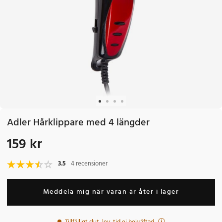
Adler Hårklippare med 4 längder
159 kr
Pris
:
159 kr
3.5
4 recensioner
Meddela mig när varan är åter i lager