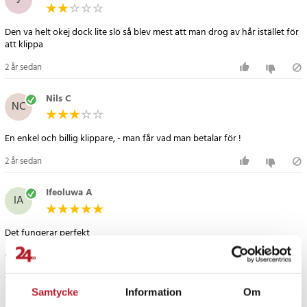
J
Specifikation
- Utbytbara kammar: 3, 6, 9, 12 mm
Den va helt okej dock lite slö så blev mest att man drog av hår istället för
- Rostfritt stål blad: 45 mm bred
att klippa
- Tyst motor
- Ergonomiskt hus
2 år sedan
- Kabel: 1,9 m
- Inkluderar: borste, sax, underhållsolja
Nils C
NC
- Nätanslutning
- Upphängningskrok
En enkel och billig klippare, - man får vad man betalar för !
- Effekt: 15 W
- Stickkontaktstyp: C
2 år sedan
Artikelnummer
:
108092
Ifeoluwa A
IA
Det fungerar perfekt
Översatt från danska
•
Visa original
2 år sedan
Samtycke
Information
Om
Jan H