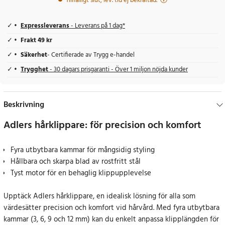
Tillfälligt slut, lev. tid ej bekräftad.
Expressleverans
- Leverans på 1 dag*
Frakt 49 kr
Säkerhet
- Certifierade av Trygg e-handel
Trygghet
- 30 dagars prisgaranti - Över 1 miljon nöjda kunder
Beskrivning
Adlers hårklippare: för precision och komfort
Fyra utbytbara kammar för mångsidig styling
Hållbara och skarpa blad av rostfritt stål
Tyst motor för en behaglig klippupplevelse
Upptäck Adlers hårklippare, en idealisk lösning för alla som
värdesätter precision och komfort vid hårvård. Med fyra utbytbara
kammar (3, 6, 9 och 12 mm) kan du enkelt anpassa klipplängden för