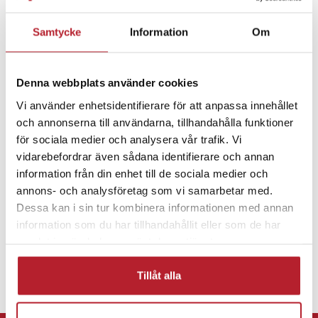
Detta 54B KeyPart utbyteshuvud är tillverkat i Tyskland och passar
Samtycke
Information
Om
direkt på kompatibla Braun Series 5-rakapparater. Det ger ett
Fortsätt att fynda
enkelt sätt att förlänga rakapparatens användning och behålla en
fräsch rakupplevelse.
Denna webbplats använder cookies
Hem & Trädgård
Hälsa & Skönhet
Vi använder enhetsidentifierare för att anpassa innehållet
Specifikation
och annonserna till användarna, tillhandahålla funktioner
- Varumärke: Braun
Rakprodukter
Rakhuvud & skärblad
för sociala medier och analysera vår trafik. Vi
- Modell: 54B KeyPart
- Produkttyp: Skärhuvud och utbyteshuvud
vidarebefordrar även sådana identifierare och annan
- Kompatibilitet: Braun Series 5 generation 50, 51 och 52
information från din enhet till de sociala medier och
- Skärsystem: Tre flexibla skärblad
annons- och analysföretag som vi samarbetar med.
- Funktion: Hudskyddande folie
Dessa kan i sin tur kombinera informationen med annan
- Rekommenderat byte: Var 18:e månad
information som du har tillhandahållit eller som de har
- Tillverkningsland: Tyskland
samlat in när du har använt deras tjänster.
- Innehåll: 1 × 54B KeyPart utbyteshuvud
Tillåt alla
Artikelnummer
:
130449