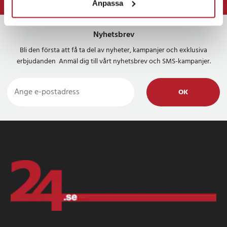
Anpassa
⭐ 365 dagars öppet köp
Nyhetsbrev
Bli den första att få ta del av nyheter, kampanjer och exklusiva
erbjudanden Anmäl dig till vårt nyhetsbrev och SMS-kampanjer.
OK