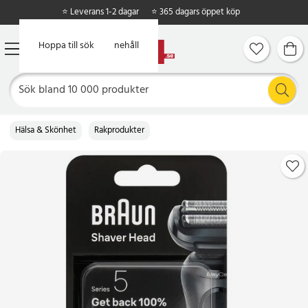
⭐ Leverans 1-2 dagar
⭐ 365 dagars öppet köp
Hoppa till huvudinnehåll
Hoppa till sök
Hälsa & Skönhet
Rakprodukter