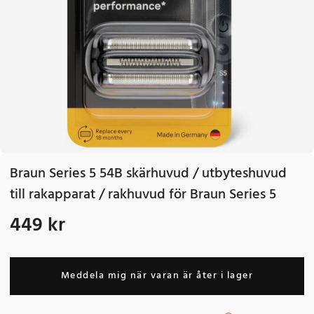
Braun Series 5 54B skärhuvud / utbyteshuvud
till rakapparat / rakhuvud för Braun Series 5
449 kr
Pris
:
449 kr
Meddela mig när varan är åter i lager