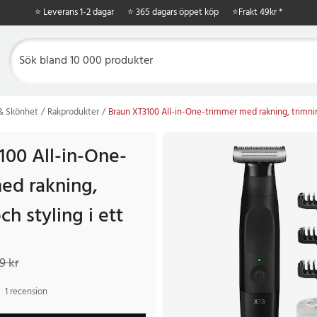
⭐ Leverans 1-2 dagar
⭐ 365 dagars öppet köp
⭐
Frakt 49kr *
 & Skönhet
Rakprodukter
Braun XT3100 All-in-One-trimmer med rakning, trimning
100 All-in-One-
ed rakning,
ch styling i ett
kr
Tidigare pris
:
289 kr
9 kr
1 recension