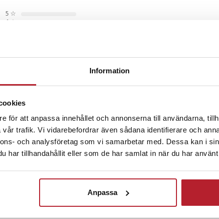
esignen gör att du kan använda
5
☆
ller vid handfatet – med eller
4
☆
3
☆
2
☆
1
☆
är utformat för att hålla upp till 6
höver bytas ut, och det
Information
teriet ger upp till 45 minuters
da laddning.
 månader sedan
cookies
elt och effektivt
e för att anpassa innehållet och annonserna till användarna, tillh
gt, skär inte som förväntat.
vår trafik. Vi vidarebefordrar även sådana identifierare och anna
form och precisa prestanda är
nnons- och analysföretag som vi samarbetar med. Dessa kan i sin
norska
•
Visa original
fekt verktyg för både daglig
har tillhandahållit eller som de har samlat in när du har använt 
uppfräschning.
00
Anpassa
g, rakning och styling
Fortsätt att fynda
4D-blad