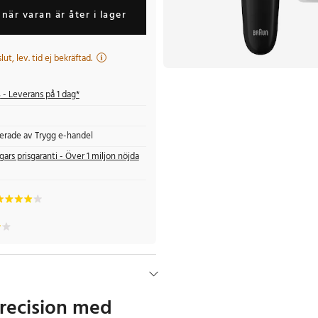
när varan är åter i lager
 slut, lev. tid ej bekräftad.
s
- Leverans på 1 dag*
fierade av Trygg e-handel
gars prisgaranti - Över 1 miljon nöjda
recision med