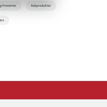
g Presenter
Rakprodukter
ers