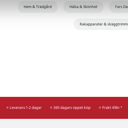
ch torrt (100 % vattentät)
Hem & Trädgård
Hälsa & Skönhet
Fars Da
45 minuter
(1, 3, 5 mm)
 till 6 månader
Rakapparater & skäggtrimm
1
⭐ Leverans 1-2 dagar
⭐ 365 dagars öppet köp
⭐
Frakt 49kr *