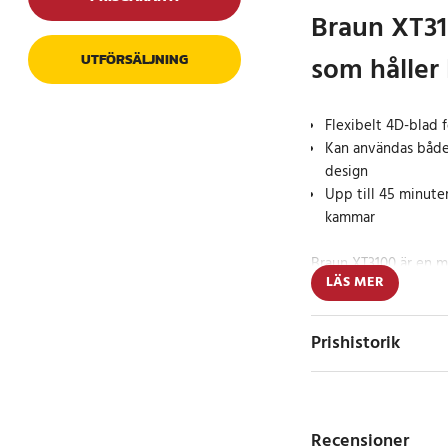
Braun XT31
som håller
UTFÖRSÄLJNING
Flexibelt 4D-blad fö
Kan användas både 
design
Upp till 45 minuter
kammar
Braun XT3100 är en må
LÄS MER
utformad för att klar
med hög precision. Det
riktningar och anpass
Prishistorik
konturer, vilket ger 
hudirritation.
Med tre medföljande
Recensioner
du enkelt anpassa län