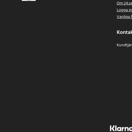
Om 24.s
Logga i
Vanliga 
Konta
Kundtjän