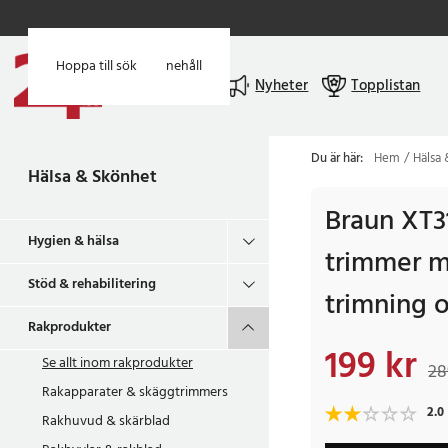
Hoppa till huvudinnehåll
Hoppa till sök
Meny
Nyheter
Topplistan
Du är här:
Hem
Hälsa
Hälsa & Skönhet
Braun XT3
Hygien & hälsa
trimmer m
Stöd & rehabilitering
trimning o
Rakprodukter
199 kr
Nuvarande pris
:
199 
Se allt inom
rakprodukter
28
Rakapparater & skäggtrimmers
2.0
Rakhuvud & skärblad