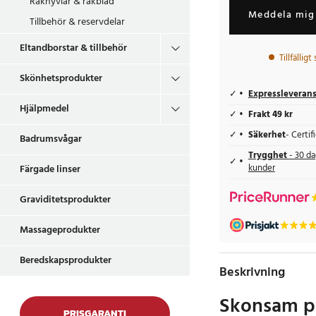
Rakhyvlar & rakblad
Meddela mig 
Tillbehör & reservdelar
Eltandborstar & tillbehör
Tillfälligt
Skönhetsprodukter
Expressleveran
Hjälpmedel
Frakt 49 kr
Säkerhet
- Certi
Badrumsvågar
Trygghet
- 30 da
kunder
Färgade linser
Graviditetsprodukter
Massageprodukter
Beredskapsprodukter
Beskrivning
Skonsam p
PRISGARANTI