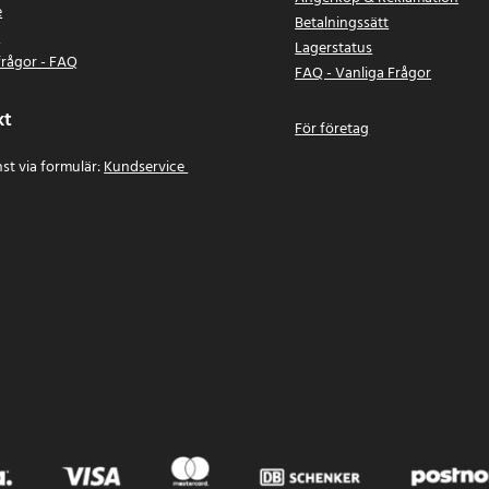
e
Betalningssätt
n
Lagerstatus
frågor - FAQ
FAQ - Vanliga Frågor
kt
För företag
st via formulär:
Kundservice