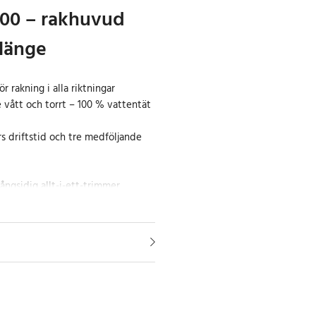
00 – rakhuvud
 länge
r rakning i alla riktningar
vått och torrt – 100 % vattentät
s driftstid och tre medföljande
ngsidig allt-i-ett-trimmer
a rakning, trimning och styling
 flexibla 4D-bladet rör sig i flera
ar sig smidigt efter ansiktets
ett jämnt resultat utan
 trimkammar (1, 3 och 5 mm) kan
gden för skägg eller kroppshår,