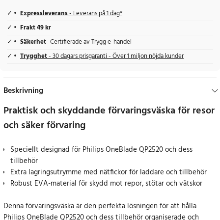
Expressleverans
- Leverans på 1 dag*
Frakt 49 kr
Säkerhet
- Certifierade av Trygg e-handel
Trygghet
- 30 dagars prisgaranti - Över 1 miljon nöjda kunder
Beskrivning
Praktisk och skyddande förvaringsväska för resor
och säker förvaring
Speciellt designad för Philips OneBlade QP2520 och dess
tillbehör
Extra lagringsutrymme med nätfickor för laddare och tillbehör
Robust EVA-material för skydd mot repor, stötar och vätskor
Denna förvaringsväska är den perfekta lösningen för att hålla
Philips OneBlade QP2520 och dess tillbehör organiserade och