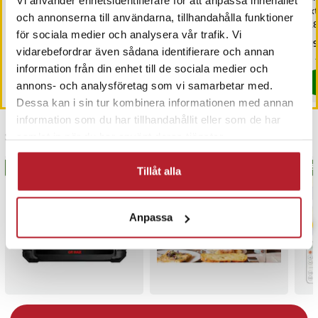
Vi använder enhetsidentifierare för att anpassa innehållet
Eltandborste Oral-B -
Eltandborste Oral-B -
Ex
och annonserna till användarna, tillhandahålla funktioner
Rosa
Svart
12
för sociala medier och analysera vår trafik. Vi
Nuvarande pris
79 kr
:
Nuvarande pris
69 kr
:
Pri
319
109 kr
179 kr
vidarebefordrar även sådana identifierare och annan
79 kr
Tidigare pris
:
109 kr
69 kr
Tidigare pris
:
179 kr
I lager, levereras inom 1-2 vardagar
I lager, levereras inom 1-2 vardagar
information från din enhet till de sociala medier och
Köp
Köp
annons- och analysföretag som vi samarbetar med.
Dessa kan i sin tur kombinera informationen med annan
information som du har tillhandahållit eller som de har
Senast besökta
samlat in när du har använt deras tjänster.
BÄSTSÄLJARE
BÄS
Tillåt alla
Anpassa