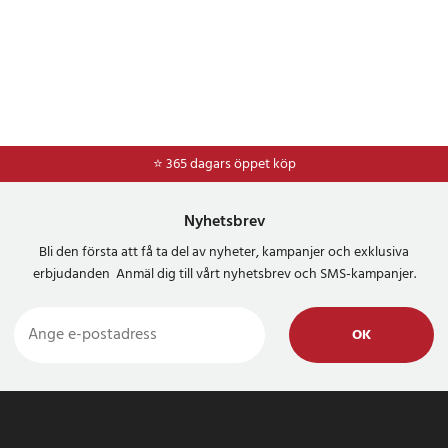
⭐ 365 dagars öppet köp
⭐
Frakt 49kr *
Nyhetsbrev
Bli den första att få ta del av nyheter, kampanjer och exklusiva
erbjudanden Anmäl dig till vårt nyhetsbrev och SMS-kampanjer.
OK