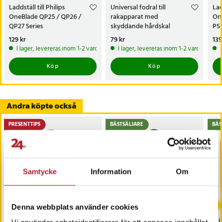
Laddställ till Philips
Universal fodral till
Lad
OneBlade QP25 / QP26 /
rakapparat med
On
QP27 Series
skyddande hårdskal
PS
rak
Pris
129 kr
:
129 kr
Pris
79 kr
:
79 kr
Pri
139
On
I lager, levereras inom 1-2 vardagar
I lager, levereras inom 1-2 vardagar
Köp
Köp
Andra köpte också
PRESENTTIPS
BÄSTSÄLJARE
BÄS
Samtycke
Information
Om
-
28
%
-
61
%
Denna webbplats använder cookies
Resefodral till
ReseResefodral till
Mi