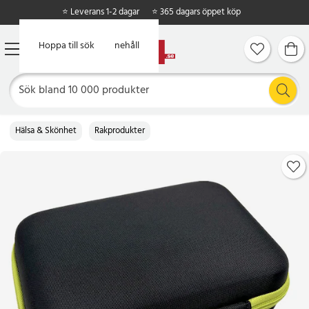
⭐ Leverans 1-2 dagar
⭐ 365 dagars öppet köp
Hoppa till huvudinnehåll
Hoppa till sök
Hälsa & Skönhet
Rakprodukter