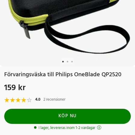
Förvaringsväska till Philips OneBlade QP2520
159 kr
Pris
:
159 kr
4.0
2 recensioner
KÖP NU
I lager, levereras inom 1-2 vardagar