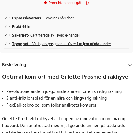
Produkten har utgått
Expressleverans
- Leverans på 1 dag*
Frakt 49 kr
Säkerhet
- Certifierade av Trygg e-handel
Trygghet
- 30 dagars prisgaranti - Över 1 miljon nöjda kunder
Beskrivning
Optimal komfort med Gillette Proshield rakhyvel
Revolutionerande mjukgörande ämnen för en smidig rakning
5 anti-friktionsblad för en nära och långvarig rakning
FlexBall-teknologi som följer ansiktets konturer
Gillette Proshield rakhyvel är toppen av innovation inom manlig
hudvård. Den är utrustad med mjukgörande ämnen på båda sidor
om bladen samt en förbättrad lubrastrip, vilket ger en extra