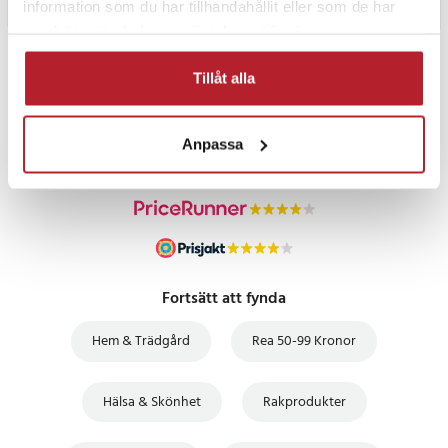
information som du har tillhandahållit eller som de har
samlat in när du har använt deras tjänster.
PRISGARANTI
Tillåt alla
UTFÖRSÄLJNING
Anpassa
Fortsätt att fynda
Hem & Trädgård
Rea 50-99 Kronor
Hälsa & Skönhet
Rakprodukter