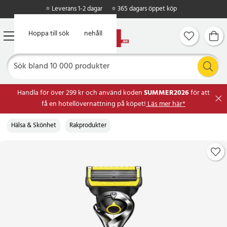
⭐ Leverans 1-2 dagar
⭐ 365 dagars öppet köp
Hoppa till huvudinnehåll
Hoppa till sök
Handla för över 299 kr och använd koden
SUMMER2026
för att
få en hotellövernattning på köpet!
Läs mer här*
Hälsa & Skönhet
Rakprodukter