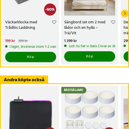
-
50
%
Väckarklocka med
Sängbord set om 2 med
De
Trådlös Laddning
lådor och en hylla –
häl
Trä/Vit
trä
Nuvarande pris
199 kr
:
Pris
1 399 kr
:
1 399 kr
Pri
299
399 kr
199 kr
Tidigare pris
:
399 kr
Just nu har vi bara 2 kvar av denna pr
I lager, levereras inom 1-2 vardagar
Köp
Köp
Andra köpte också
BÄSTSÄLJARE