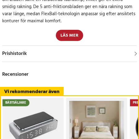
smidig rakning. De 5 anti-friktionsbladen ger en nära rakning som
varar länge, medan FlexBall-teknologin anpassar sig efter ansiktets
konturer för maximal komfort.
Designad för precision och komfort
LÄS MER
Denna rakhyvel kombinerar flera egenskaper för att ge den
Prishistorik
ultimata rakupplevelsen. Precisionstrimmern hanterar effektivt de
svåråtkomliga områdena och mikrofenorna förbereder huden för en
jämnare rakning.
Recensioner
Specifikation
Vi rekommenderar även
- Mjukgörande ämnen på båda sidor om bladen
- FlexBall-teknologi
BÄSTSÄLJARE
PRE
- Precisionstrimmer
- Mikrofenor för en närmare rakning
- 1st rakblad
Artikelnummer
:
108571