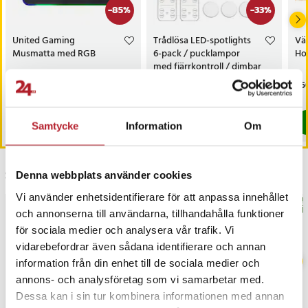
-
85
%
-
33
%
United Gaming
Trådlösa LED-spotlights
Vä
Musmatta med RGB
6-pack / pucklampor
Hot
med fjärrkontroll / dimbar
skåpbelysning
Nuvarande pris
29 kr
:
Nuvarande pris
199 kr
:
Pri
1 5
199 kr
299 kr
29 kr
Tidigare pris
:
199 kr
199 kr
Tidigare pris
:
299 kr
I lager, levereras inom 1-2 vardagar
I lager, levereras inom 1-2 vardagar
Köp
Köp
Samtycke
Information
Om
Senast besökta
Denna webbplats använder cookies
Vi använder enhetsidentifierare för att anpassa innehållet
BÄSTSÄLJARE
BÄS
och annonserna till användarna, tillhandahålla funktioner
för sociala medier och analysera vår trafik. Vi
vidarebefordrar även sådana identifierare och annan
information från din enhet till de sociala medier och
annons- och analysföretag som vi samarbetar med.
Dessa kan i sin tur kombinera informationen med annan