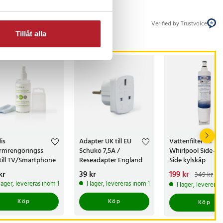
Verified by Trustvoice
Tillåt alla
is
Adapter UK till EU
Vattenfilter till
rmrengöringss
Schuko 7,5A /
Whirlpool Side-by
 till TV/Smartphone
Reseadapter England
Side kylskåp
EU
s
kr
:
59 kr
Pris
39 kr
:
39 kr
Nuvarande pris
199 kr
:
349 kr
199 kr
Tidigare pri
 lager, levereras inom 1-2 vardagar
I lager, levereras inom 1-2 vardagar
I lager, leverera
349 kr
Köp
Köp
Köp