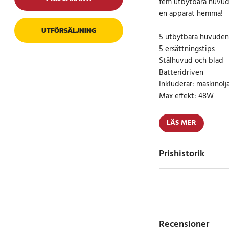
fem utbytbara huvud
en apparat hemma!
UTFÖRSÄLJNING
5 utbytbara huvuden
5 ersättningstips
Stålhuvud och blad
Batteridriven
Inkluderar: maskinolj
Max effekt: 48W
Letar du efter en pr
LÄS MER
snygg frisyr och raka
är en professionell o
Prishistorik
ergonomiska formen 
och kombinationen av
trimmer garanterar fu
Trimmer MESKO 2931 
passar perfekt i din
Recensioner
frisyr. Det är möjlig