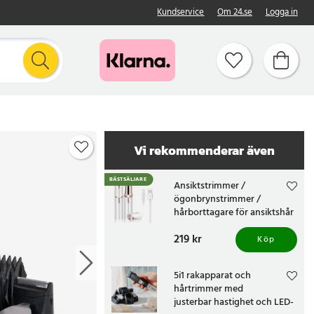
Kundservice
Om 24.se
Logga in
Vi rekommenderar även
BÄSTSÄLJARE
Ansiktstrimmer /
ögonbrynstrimmer /
hårborttagare för ansiktshår
/ vit och roséguld /
Pris
219 kr
:
219 kr
kundfavorit
Köp
5i1 rakapparat och
hårtrimmer med
justerbar hastighet och LED-