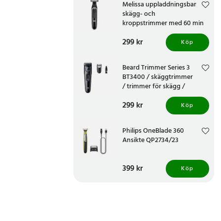
Melissa uppladdningsbar
skägg- och
kroppstrimmer med 60 min
drifttid
Pris
299 kr
:
299 kr
Köp
Beard Trimmer Series 3
BT3400 / skäggtrimmer
/ trimmer för skägg /
stubbtrimmer
Pris
299 kr
:
299 kr
Köp
Philips OneBlade 360
Ansikte QP2734/23
Pris
399 kr
:
399 kr
Köp