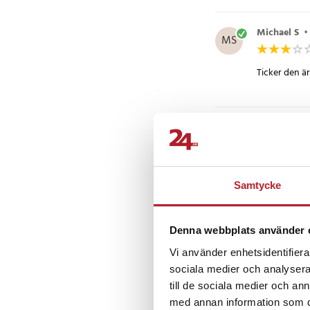
Michael S
•
MS
Ticker den är
Anders Her
A
Samtycke
Lars
•
5 år 
L
Denna webbplats använder 
Vi använder enhetsidentifierar
sociala medier och analysera 
till de sociala medier och a
med annan information som du 