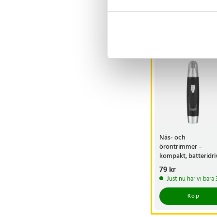
Visa fler re
Andra köpte o
Näs- och
örontrimmer –
kompakt, batteridri
och enkel att anvä
Pris
79 kr
:
79 kr
Just nu har vi bara
Köp