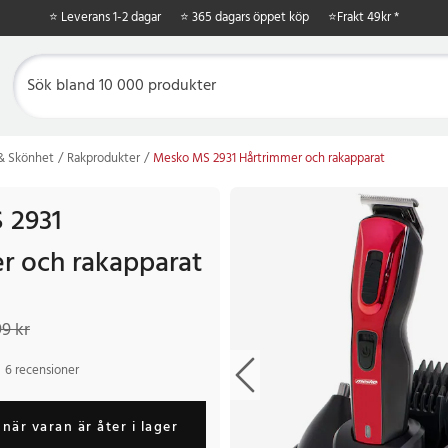
⭐ Leverans 1-2 dagar
⭐ 365 dagars öppet köp
⭐
Frakt 49kr *
 & Skönhet
Rakprodukter
Mesko MS 2931 Hårtrimmer och rakapparat
 2931
r och rakapparat
 kr
Tidigare pris
:
399 kr
9 kr
6 recensioner
när varan är åter i lager