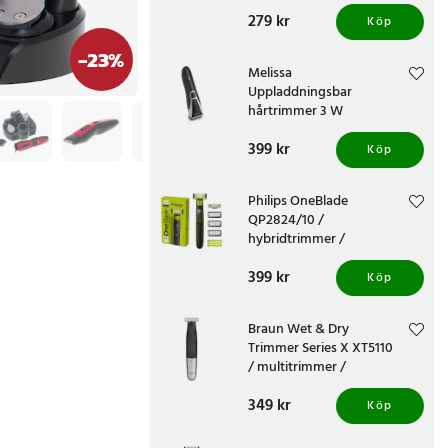
display
Pris
279 kr
:
279 kr
Köp
-
23
%
Melissa
Uppladdningsbar
hårtrimmer 3 W
Pris
399 kr
:
399 kr
Köp
Philips OneBlade
QP2824/10 /
hybridtrimmer /
skäggtrimmer / elektrisk
Pris
399 kr
:
399 kr
rakapparat
Köp
Braun Wet & Dry
Trimmer Series X XT5110
/ multitrimmer /
kroppstrimmer /
Pris
349 kr
:
349 kr
skäggtrimmer
Köp