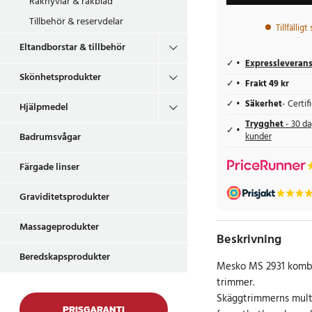
Rakhyvlar & rakblad
Tillbehör & reservdelar
Tillfälligt
Eltandborstar & tillbehör
Expressleveran
Skönhetsprodukter
Frakt 49 kr
Säkerhet
- Certi
Hjälpmedel
Trygghet
- 30 da
Badrumsvågar
kunder
Färgade linser
Graviditetsprodukter
Massageprodukter
Beskrivning
Beredskapsprodukter
Mesko MS 2931 kombin
trimmer.
Skäggtrimmerns multi
PRISGARANTI