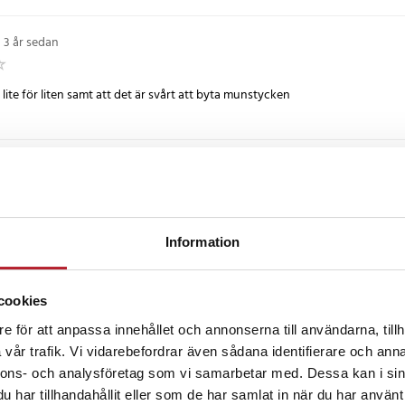
3 år sedan
 lite för liten samt att det är svårt att byta munstycken
o Hero
•
5 år sedan
Information
sedan
cookies
e för att anpassa innehållet och annonserna till användarna, tillh
vår trafik. Vi vidarebefordrar även sådana identifierare och anna
nnons- och analysföretag som vi samarbetar med. Dessa kan i sin
har tillhandahållit eller som de har samlat in när du har använt 