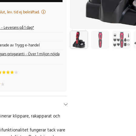
 slut, lev. tid ej bekräftad.
s
- Leverans på 1 dag*
fierade av Trygg e-handel
gars prisgaranti - Över 1 miljon nöjda
erar klippare, rakapparat och
funktionalitet fungerar tack vare