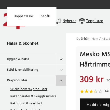
Hoppa till huvudinnehåll
Hoppa till sök
Meny
Nyheter
Topplistan
Du är här:
Hem
Hälsa
Hälsa & Skönhet
Mesko MS
Hygien & hälsa
Hårtrimme
Stöd & rehabilitering
309 kr
Nuvarande pris
:
309
Rakprodukter
39
Se allt inom
rakprodukter
3.3
Rakapparater & skäggtrimmers
Rakhuvud & skärblad
Meddela mig 