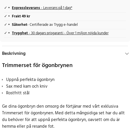
Expressleverans
- Leverans på 1 dag*
Frakt 49 kr
Säkerhet
- Certifierade av Trygg e-handel
Trygghet
- 30 dagars prisgaranti - Över 1 miljon nöjda kunder
Beskrivning
Trimmerset för ögonbrynen
Uppnå perfekta ögonbryn
Sax med kam och kniv
Rostfritt stål
Ge dina ögonbryn den omsorg de förtjänar med vårt exklusiva
Trimmerset för ögonbrynen. Med detta mångsidiga set har du allt
du behöver för att uppnå perfekta ögonbryn, oavsett om du är
hemma eller på resande fot.