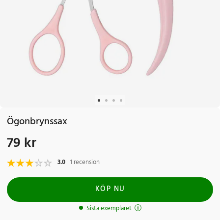
Ögonbrynssax
79 kr
Pris
:
79 kr
3.0
1 recension
KÖP NU
Sista exemplaret