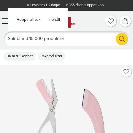
⭐ Leverans 1-2 dagar
⭐ 365 dagars öppet köp
Hoppa till huvudinnehåll
Hoppa till sök
Hälsa & Skönhet
Rakprodukter