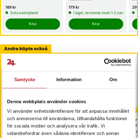
precisionstrimmer /
hår
Pris
169 kr
:
169 kr
Pris
179 kr
:
179 kr
Pri
299
ansiktstrimmer
ans
Sista exemplaret
I lager, levereras inom 1-2 vardagar
Köp
Köp
Andra köpte också
Samtycke
Information
Om
Denna webbplats använder cookies
Vi använder enhetsidentifierare för att anpassa innehållet
och annonserna till användarna, tillhandahålla funktioner
Uttunningssax i rostfritt
Fyrkantig Pizzasten
Pin
stål
33x33cm
iP
för sociala medier och analysera vår trafik. Vi
Mob
vidarebefordrar även sådana identifierare och annan
Sm