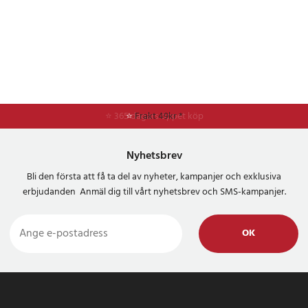
⭐ 365 dagars öppet köp
⭐
Frakt 49kr *
Nyhetsbrev
Bli den första att få ta del av nyheter, kampanjer och exklusiva
erbjudanden Anmäl dig till vårt nyhetsbrev och SMS-kampanjer.
OK