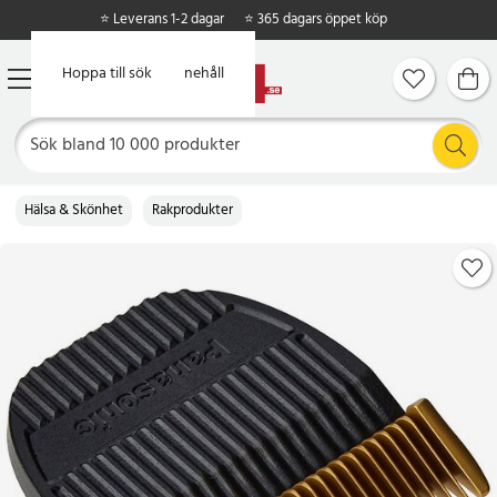
⭐ Leverans 1-2 dagar
⭐ 365 dagars öppet köp
Hoppa till huvudinnehåll
Hoppa till sök
Hälsa & Skönhet
Rakprodukter