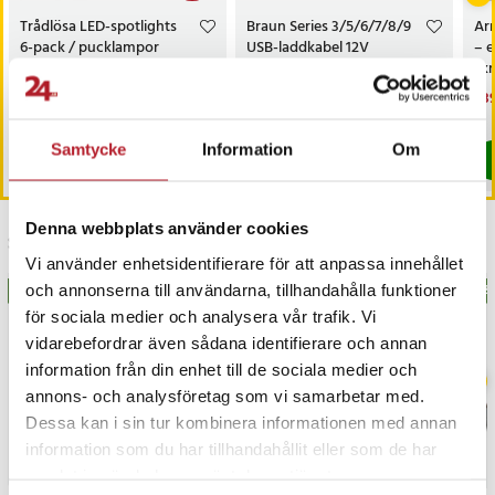
Trådlösa LED-spotlights
Braun Series 3/5/6/7/8/9
Ar
6-pack / pucklampor
USB-laddkabel 12V
– 
med fjärrkontroll / dimbar
skr
skåpbelysning
Nuvarande pris
199 kr
:
Pris
79 kr
:
79 kr
Nu
339
299 kr
199 kr
Tidigare pris
:
299 kr
339
I lager, levereras inom 1-2 vardagar
I lager, levereras inom 1-2 vardagar
Samtycke
Information
Om
Köp
Köp
Denna webbplats använder cookies
Senast besökta
Vi använder enhetsidentifierare för att anpassa innehållet
och annonserna till användarna, tillhandahålla funktioner
BÄSTSÄLJARE
BÄS
för sociala medier och analysera vår trafik. Vi
vidarebefordrar även sådana identifierare och annan
information från din enhet till de sociala medier och
annons- och analysföretag som vi samarbetar med.
Dessa kan i sin tur kombinera informationen med annan
information som du har tillhandahållit eller som de har
samlat in när du har använt deras tjänster.