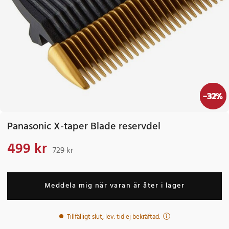
-
32
%
Panasonic X-taper Blade reservdel
499 kr
Nuvarande pris
:
499 kr
Tidigare pris
:
729 kr
729 kr
Meddela mig när varan är åter i lager
Tillfälligt slut, lev. tid ej bekräftad.