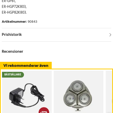
ER-GP81,
ER-HGP72K803,
ER-HGP82K803.
Artikelnummer
:
90843
Prishistorik
Recensioner
Vi rekommenderar även
BÄSTSÄLJARE
-
17
%