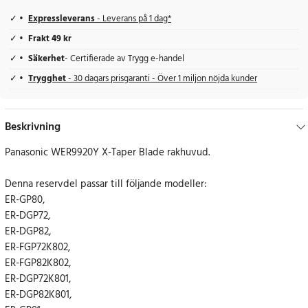
Expressleverans
- Leverans på 1 dag*
Frakt 49 kr
Säkerhet
- Certifierade av Trygg e-handel
Trygghet
- 30 dagars prisgaranti - Över 1 miljon nöjda kunder
Beskrivning
Panasonic WER9920Y X-Taper Blade rakhuvud.
Denna reservdel passar till följande modeller:
ER-GP80,
ER-DGP72,
ER-DGP82,
ER-FGP72K802,
ER-FGP82K802,
ER-DGP72K801,
ER-DGP82K801,