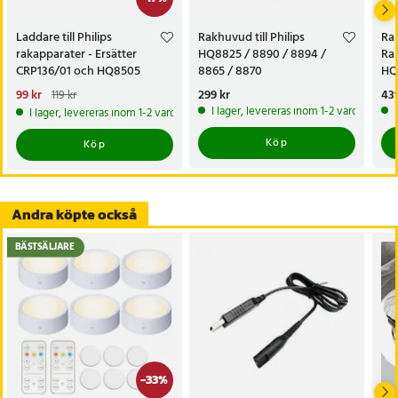
Laddare till Philips
Rakhuvud till Philips
Rak
rakapparater - Ersätter
HQ8825 / 8890 / 8894 /
Ra
CRP136/01 och HQ8505
8865 / 8870
HQ
HQ
Nuvarande pris
99 kr
:
Pris
299 kr
:
299 kr
Pri
439
119 kr
99 kr
Tidigare pris
:
119 kr
I lager, levereras inom 1-2 vardagar
I lager, levereras inom 1-2 vardagar
Köp
Köp
Andra köpte också
BÄSTSÄLJARE
-
33
%