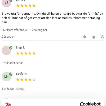
EJ
Bra valuta för pengarna. Om du vill ha en prisvärd basmaskin för hår/rak
och du inte har något emot att den inte är trådlös rekommenderar jag
den.
Översatt från finska
•
Visa original
2 år sedan
Liep L
LL
2 månader sedan
Lotfy H
LH
4 månader sedan
Per B
PB