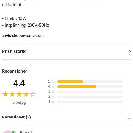
inkluderat.
- Effekt: 10W
- Inspänning: 230V/50Hz
Artikelnummer
:
95443
Prishistorik
Recensioner
4.4
5
☆
4
☆
3
☆
2
☆
1
☆
5 betyg
Recensioner (5)
Elina J