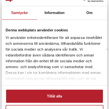
2 år sedan
Samtycke
Information
Om
Oliver F
OF
Denna webbplats använder cookies
3 år sedan
Vi använder enhetsidentifierare för att anpassa innehållet
och annonserna till användarna, tillhandahålla funktioner
för sociala medier och analysera vår trafik. Vi
Verified by Trustvoice
vidarebefordrar även sådana identifierare och annan
information från din enhet till de sociala medier och
PRISGARANTI
annons- och analysföretag som vi samarbetar med.
Dessa kan i sin tur kombinera informationen med annan
UTFÖRSÄLJNING
information som du har tillhandahållit eller som de har
samlat in när du har använt deras tjänster.
Tillåt alla