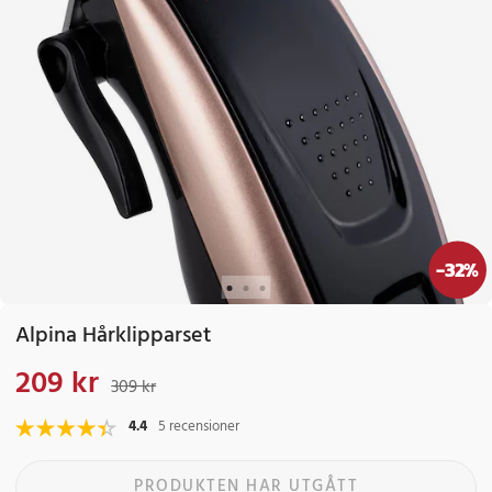
-
32
%
Alpina Hårklipparset
209 kr
Nuvarande pris
:
209 kr
Tidigare pris
:
309 kr
309 kr
4.4
5 recensioner
PRODUKTEN HAR UTGÅTT