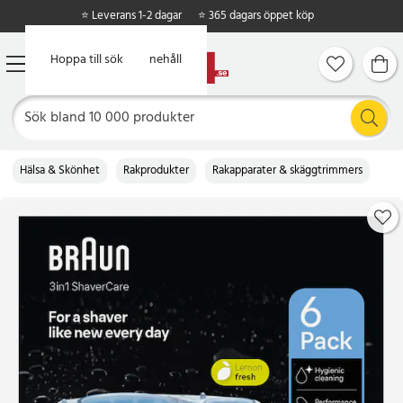
⭐ Leverans 1-2 dagar
⭐ 365 dagars öppet köp
Hoppa till huvudinnehåll
Hoppa till sök
Hälsa & Skönhet
Rakprodukter
Rakapparater & skäggtrimmers