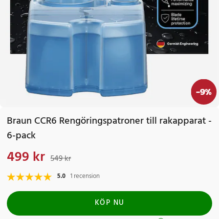
-
9
%
Braun CCR6 Rengöringspatroner till rakapparat -
6-pack
499 kr
Nuvarande pris
:
499 kr
Tidigare pris
:
549 kr
549 kr
5.0
1 recension
KÖP NU