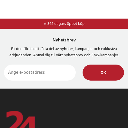
⭐ 365 dagars öppet köp
⭐
Frakt 49kr *
Nyhetsbrev
Bli den första att få ta del av nyheter, kampanjer och exklusiva
erbjudanden Anmäl dig till vårt nyhetsbrev och SMS-kampanjer.
OK