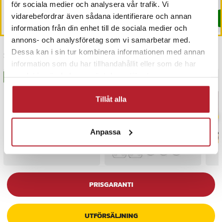
Kommer i lager 2026-09-18
för sociala medier och analysera vår trafik. Vi
vidarebefordrar även sådana identifierare och annan
Köp
Köp
information från din enhet till de sociala medier och
annons- och analysföretag som vi samarbetar med.
Dessa kan i sin tur kombinera informationen med annan
Senast besökta
information som du har tillhandahållit eller som de har
samlat in när du har använt deras tjänster.
BÄSTSÄLJARE
BÄSTSÄLJARE
Tillåt alla
Anpassa
PRISGARANTI
UTFÖRSÄLJNING