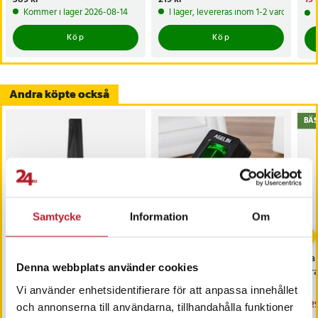
pri
Kommer i lager 2026-08-14
I lager, levereras inom 1-2 vardagar
Köp
Köp
Andra köpte också
BÄS
Samtycke
Information
Om
-
32
%
Regnskydd till parasoll
Digital clip-on tuner -
Rak
Denna webbplats använder cookies
stämapparat /
Bra
gitarrstämmare / kromatisk
Vi använder enhetsidentifierare för att anpassa innehållet
tuner för gitarr, bas, fiol och
Nuvarande pris
149 kr
:
Pris
99 kr
:
99 kr
Nu
229
219 kr
och annonserna till användarna, tillhandahålla funktioner
ukulele
149 kr
Tidigare pris
:
219 kr
229
I lager, levereras inom 1-2 vardagar