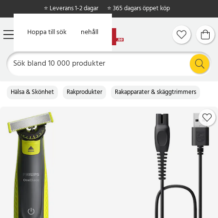
⭐ Leverans 1-2 dagar
⭐ 365 dagars öppet köp
Hoppa till huvudinnehåll
Hoppa till sök
Hälsa & Skönhet
Rakprodukter
Rakapparater & skäggtrimmers