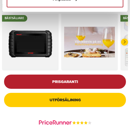
Senast besökta
BÄSTSÄLJARE
BÄS
PRISGARANTI
UTFÖRSÄLJNING