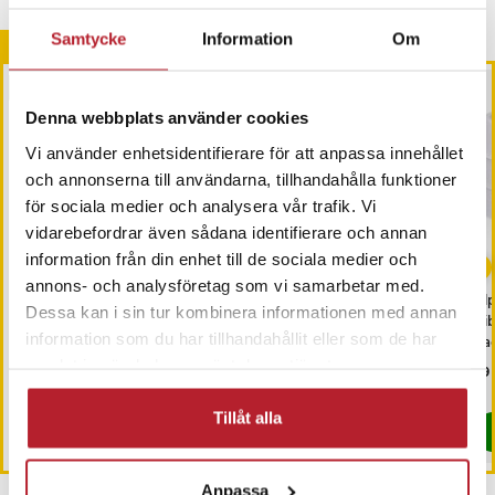
Samtycke
Information
Om
Andra köpte också
BÄSTSÄLJARE
BÄSTSÄLJARE
Denna webbplats använder cookies
Vi använder enhetsidentifierare för att anpassa innehållet
och annonserna till användarna, tillhandahålla funktioner
för sociala medier och analysera vår trafik. Vi
vidarebefordrar även sådana identifierare och annan
-
33
%
information från din enhet till de sociala medier och
annons- och analysföretag som vi samarbetar med.
Trimmerhuvud för
2-Pack Solcellsdriven
Alp
Dessa kan i sin tur kombinera informationen med annan
näshår till Philips
djurskrämma med
Vi
information som du har tillhandahållit eller som de har
OneBlade / näshårstrimmer /
ultraljud och rörelsedetektor
pa
nästrimmerhuvud
samlat in när du har använt deras tjänster.
Pris
99 kr
:
99 kr
Nuvarande pris
399 kr
:
Pri
69 
599 kr
399 kr
Tidigare pris
:
599 kr
I lager, levereras inom 1-2 vardagar
I lager, levereras inom 1-2 vardagar
Tillåt alla
Köp
Köp
Anpassa