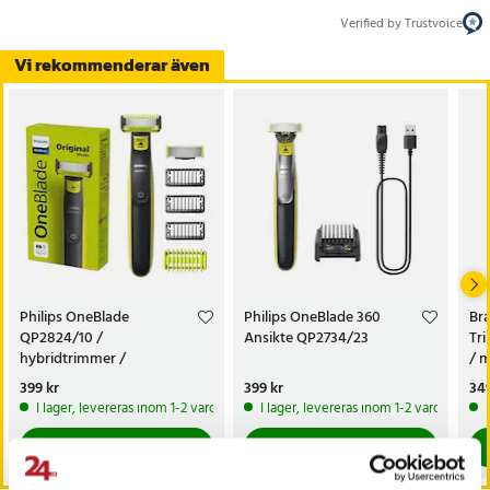
Verified by Trustvoice
Vi rekommenderar även
Philips OneBlade
Philips OneBlade 360
Br
QP2824/10 /
Ansikte QP2734/23
Tri
hybridtrimmer /
/ m
skäggtrimmer / elektrisk
kr
Pris
399 kr
:
399 kr
Pris
399 kr
:
399 kr
Pri
349
rakapparat
sk
I lager, levereras inom 1-2 vardagar
I lager, levereras inom 1-2 vardagar
Köp
Köp