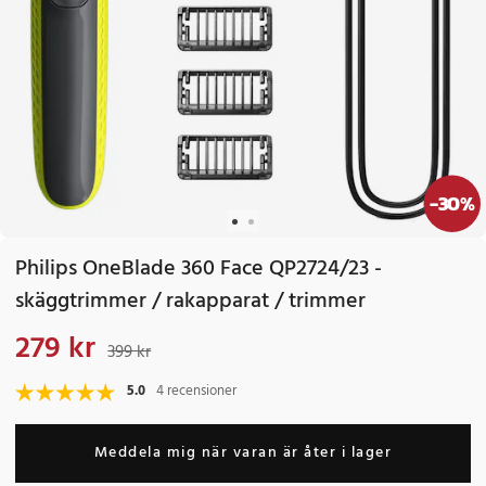
-
30
%
Philips OneBlade 360 Face QP2724/23 -
skäggtrimmer / rakapparat / trimmer
279 kr
Nuvarande pris
:
279 kr
Tidigare pris
:
399 kr
399 kr
5.0
4 recensioner
Meddela mig när varan är åter i lager