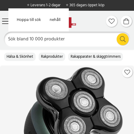
⭐ Leverans 1-2 dagar
⭐ 365 dagars öppet köp
Hoppa till huvudinnehåll
Hoppa till sök
Hälsa & Skönhet
Rakprodukter
Rakapparater & skäggtrimmers