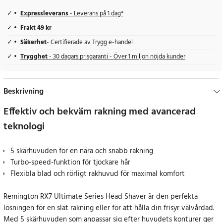
Expressleverans
- Leverans på 1 dag*
Frakt 49 kr
Säkerhet
- Certifierade av Trygg e-handel
Trygghet
- 30 dagars prisgaranti - Över 1 miljon nöjda kunder
Beskrivning
Effektiv och bekväm rakning med avancerad
teknologi
5 skärhuvuden för en nära och snabb rakning
Turbo-speed-funktion för tjockare hår
Flexibla blad och rörligt rakhuvud för maximal komfort
Remington RX7 Ultimate Series Head Shaver är den perfekta
lösningen för en slät rakning eller för att hålla din frisyr välvårdad.
Med 5 skärhuvuden som anpassar sig efter huvudets konturer ger