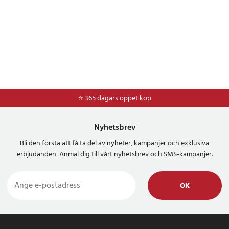
⭐ 365 dagars öppet köp
⭐
Frakt 49kr *
Nyhetsbrev
Bli den första att få ta del av nyheter, kampanjer och exklusiva
erbjudanden Anmäl dig till vårt nyhetsbrev och SMS-kampanjer.
OK