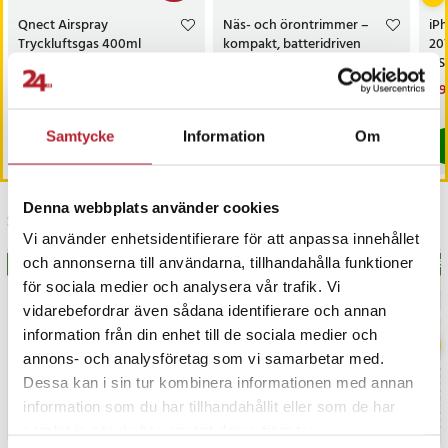
Qnect Airspray
Näs- och örontrimmer –
iP
Tryckluftsgas 400ml
kompakt, batteridriven
20
och enkel att använda
USB
Nuvarande pris
49 kr
:
Pris
79 kr
:
79 kr
Nu
119
99 kr
49 kr
Tidigare pris
:
99 kr
119
Just nu har vi bara 3 kvar av denna pr
I lager, levereras inom 1-2 vardagar
Samtycke
Information
Om
Köp
Köp
Denna webbplats använder cookies
Senast besökta
Vi använder enhetsidentifierare för att anpassa innehållet
och annonserna till användarna, tillhandahålla funktioner
BÄSTSÄLJARE
BÄS
för sociala medier och analysera vår trafik. Vi
vidarebefordrar även sådana identifierare och annan
information från din enhet till de sociala medier och
annons- och analysföretag som vi samarbetar med.
Dessa kan i sin tur kombinera informationen med annan
information som du har tillhandahållit eller som de har
samlat in när du har använt deras tjänster.