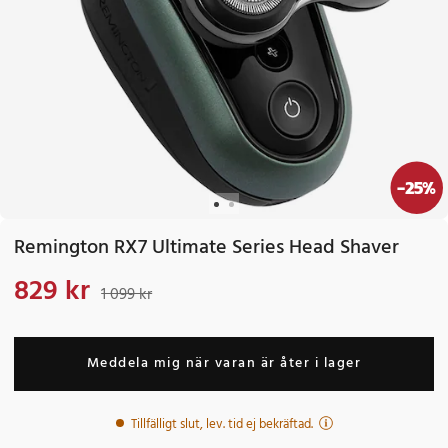
-
25
%
Remington RX7 Ultimate Series Head Shaver
829 kr
Nuvarande pris
:
829 kr
Tidigare pris
:
1 099 kr
1 099 kr
Meddela mig när varan är åter i lager
Tillfälligt slut, lev. tid ej bekräftad.