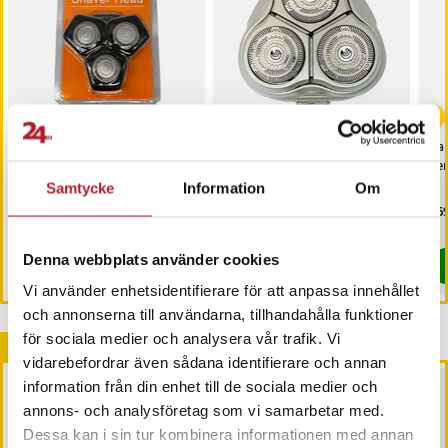
Rakhuvud till Philips
Rakhuvud till Philips
Rak
Rakapparat S5585 /
Rakapparat HQ8240
Ser
S5587 / S7731 - Ersätter SH71
HQ8260 HQ8250 HQ82XX
Samtycke
Information
Om
HQ9
Pris
169 kr
:
169 kr
Pris
439 kr
:
439 kr
Pri
269
I lager, levereras inom 1-2 vardagar
Just nu har vi bara 2 kvar av denna pr
Denna webbplats använder cookies
Köp
Köp
Vi använder enhetsidentifierare för att anpassa innehållet
och annonserna till användarna, tillhandahålla funktioner
för sociala medier och analysera vår trafik. Vi
Andra köpte också
vidarebefordrar även sådana identifierare och annan
BÄSTSÄLJARE
information från din enhet till de sociala medier och
annons- och analysföretag som vi samarbetar med.
Dessa kan i sin tur kombinera informationen med annan