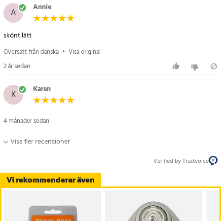
Annie
A
skönt lätt
Översatt från danska
•
Visa original
2 år sedan
Karen
K
4 månader sedan
Visa fler recensioner
Verified by Trustvoice
Vi rekommenderar även