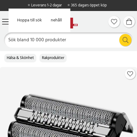
⭐ Leverans 1-2 dagar
⭐ 365 dagars öppet köp
Hoppa till huvudinnehåll
Hoppa till sök
Hälsa & Skönhet
Rakprodukter