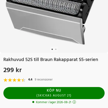
Rakhuvud 52S till Braun Rakapparat S5-serien
299 kr
Pris
:
299 kr
4.4
9 recensioner
KÖP NU
(
SKICKAS
AUGUST 21
)
Kommer i lager 2026-08-21