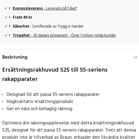
Expressleverans
- Leverans på 1 dag*
Frakt 49 kr
Säkerhet
- Certifierade av Trygg e-handel
Trygghet
- 30 dagars prisgaranti - Över 1 miljon nöjda kunder
Beskrivning
Ersättningsrakhuvud 52S till S5-seriens
rakapparater
Designad för att passa S5-seriens rakapparater
Högkvalitativ ersättningsprodukt
Ger en nära och behaglig rakning
Optimera din rakningsupplevelse med detta ersättningsrakhuvud
52S, designat för att passa S5-seriens rakapparater. Trots att denna
produkt inte är tillverkad av Braun, erbjuder den likvärdig kvalitet