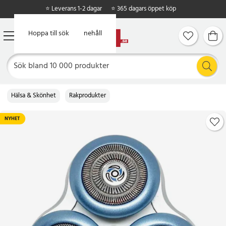
⭐ Leverans 1-2 dagar
⭐ 365 dagars öppet köp
Hoppa till huvudinnehåll
Hoppa till sök
Hälsa & Skönhet
Rakprodukter
NYHET