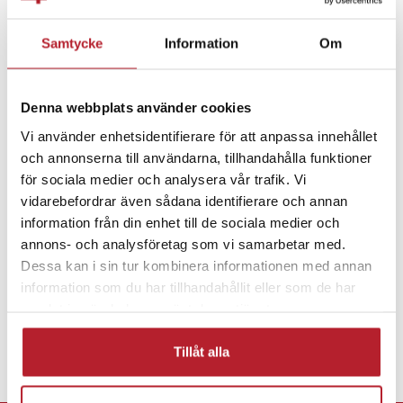
- Montering: Enkel installation och demontering
Samtycke
Information
Om
Artikelnummer
:
131330
Fortsätt att fynda
Denna webbplats använder cookies
Hem & Trädgård
Hälsa & Skönhet
Vi använder enhetsidentifierare för att anpassa innehållet
och annonserna till användarna, tillhandahålla funktioner
Rakprodukter
Rakhuvud & skärblad
för sociala medier och analysera vår trafik. Vi
vidarebefordrar även sådana identifierare och annan
information från din enhet till de sociala medier och
annons- och analysföretag som vi samarbetar med.
Dessa kan i sin tur kombinera informationen med annan
information som du har tillhandahållit eller som de har
samlat in när du har använt deras tjänster.
Tillåt alla