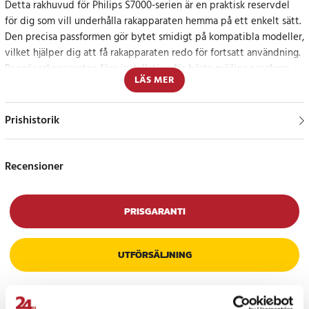
Detta rakhuvud för Philips S7000-serien är en praktisk reservdel
för dig som vill underhålla rakapparaten hemma på ett enkelt sätt.
Den precisa passformen gör bytet smidigt på kompatibla modeller,
vilket hjälper dig att få rakapparaten redo för fortsatt användning.
Rengör rakapparaten före installation för bästa möjliga passform
LÄS MER
och funktion.
Smidigt byte för en fräschare rakrutin
Prishistorik
Rakhuvudet är tillverkat av kvalitetsmaterial för hållbar och
långvarig användning. Den lätta och kompakta utformningen gör
Recensioner
det enkelt att ha ett extra rakhuvud till hands när rakapparaten
behöver fräschas upp.
PRISGARANTI
Specifikation
- Produkt: Rakhuvud för rakapparat
UTFÖRSÄLJNING
- Passar: Philips S7000-serien
- Kompatibla modeller: S7310, S7370, S7710, S7530 och S7780
- Funktion: Ersättningsrakhuvud för kompatibla Philips-
rakapparater