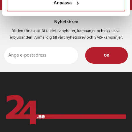
Anpassa
⭐ 365 dagars öppet köp
Nyhetsbrev
Bli den första att få ta del av nyheter, kampanjer och exklusiva
erbjudanden Anmäl dig till vårt nyhetsbrev och SMS-kampanjer.
OK