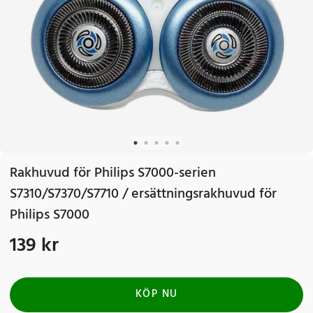
Rakhuvud för Philips S7000-serien
S7310/S7370/S7710 / ersättningsrakhuvud för
Philips S7000
139 kr
Pris
:
139 kr
KÖP NU