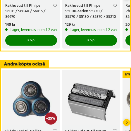
Rakhuvud till Philips
Rakhuvud till Philips
Rak
S6011 / S6840 / S6015 /
S5000-serien S5230 /
Phi
S6670
S5570 / S5130 / S5370 / S5210
S5
/ S5380 – ersätter SH30
Pris
149 kr
:
149 kr
Pris
129 kr
:
129 kr
Pri
209
I lager, levereras inom 1-2 vardagar
I lager, levereras inom 1-2 vardagar
Köp
Köp
Andra köpte också
NYH
-
25
%