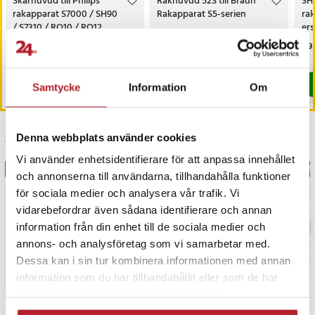
Skärhuvud till Philips
Rakhuvud 52S till Braun
SH7
rakapparat S7000 / SH90
Rakapparat S5-serien
rak
/ S7310 / RQ10 / RQ12
ers
S73
Nuvarande pris
269 kr
:
Pris
299 kr
:
299 kr
Pri
89 
359 kr
S97
269 kr
Tidigare pris
:
359 kr
Kommer i lager 2026-08-21
I lager, levereras inom 1-2 vardagar
Köp
Köp
Samtycke
Information
Om
Senast besökta
Denna webbplats använder cookies
Vi använder enhetsidentifierare för att anpassa innehållet
BÄSTSÄLJARE
BÄS
och annonserna till användarna, tillhandahålla funktioner
för sociala medier och analysera vår trafik. Vi
vidarebefordrar även sådana identifierare och annan
information från din enhet till de sociala medier och
annons- och analysföretag som vi samarbetar med.
Dessa kan i sin tur kombinera informationen med annan
information som du har tillhandahållit eller som de har
samlat in när du har använt deras tjänster.