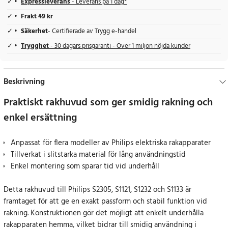
Expressleverans
- Leverans på 1 dag*
Frakt 49 kr
Säkerhet
- Certifierade av Trygg e-handel
Trygghet
- 30 dagars prisgaranti - Över 1 miljon nöjda kunder
Beskrivning
Praktiskt rakhuvud som ger smidig rakning och
enkel ersättning
Anpassat för flera modeller av Philips elektriska rakapparater
Tillverkat i slitstarka material för lång användningstid
Enkel montering som sparar tid vid underhåll
Detta rakhuvud till Philips S2305, S1121, S1232 och S1133 är
framtaget för att ge en exakt passform och stabil funktion vid
rakning. Konstruktionen gör det möjligt att enkelt underhålla
rakapparaten hemma, vilket bidrar till smidig användning i