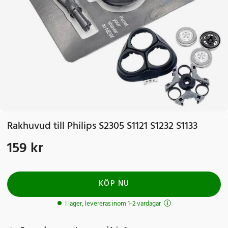
Rakhuvud till Philips S2305 S1121 S1232 S1133
159 kr
Pris
:
159 kr
KÖP NU
I lager, levereras inom 1-2 vardagar