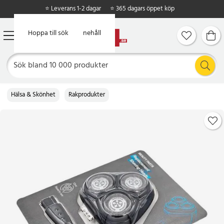
⭐ Leverans 1-2 dagar
⭐ 365 dagars öppet köp
Hoppa till huvudinnehåll
Hoppa till sök
Hälsa & Skönhet
Rakprodukter