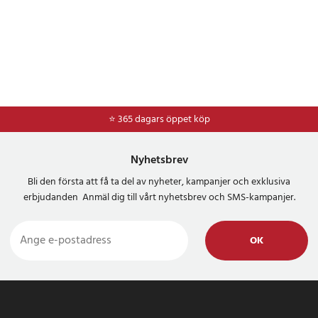
⭐ 365 dagars öppet köp
⭐
Frakt 49kr *
Nyhetsbrev
Bli den första att få ta del av nyheter, kampanjer och exklusiva
erbjudanden Anmäl dig till vårt nyhetsbrev och SMS-kampanjer.
OK