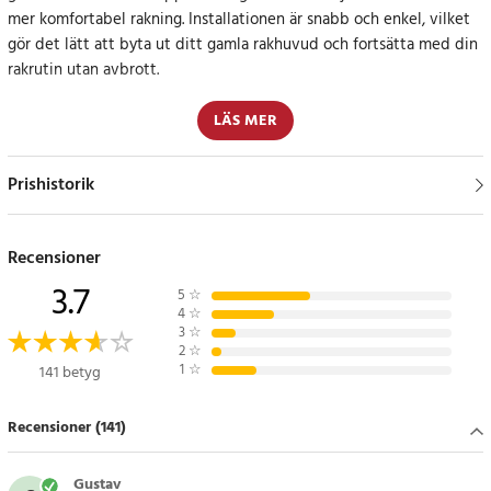
mer komfortabel rakning. Installationen är snabb och enkel, vilket
gör det lätt att byta ut ditt gamla rakhuvud och fortsätta med din
rakrutin utan avbrott.
Optimal prestanda för din rakapparat
LÄS MER
Med regelbundet byte av rakhuvud säkerställer du att din
Prishistorik
rakapparat alltid fungerar vid maximal effektivitet. Dessa
högkvalitativa ersättningshuvuden är utformade för att ge en
exceptionell rakning varje gång, med minskad irritation och en
Recensioner
jämnare hudkänsla.
3.7
5
☆
4
☆
Specifikation
3
☆
- Kompatibilitet: Philips S7000, SH90, S7310, RQ10, RQ12
2
☆
1
☆
141 betyg
- Innehåll: Ersättningsrakhuvud (ej original från Philips)
Artikelnummer
:
86806
Recensioner (141)
Gustav