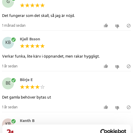
G
Det fungerar som det skall, så jag är nöjd.
1 månad sedan
Kjell Bsson
KB
Verkar funka, lite kärv i öppnandet, men rakar hyggligt.
1 år sedan
Börje E
BE
Det gamla behöver bytas ut
1 år sedan
Kenth B
KB