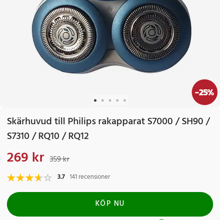
-
25
%
Skärhuvud till Philips rakapparat S7000 / SH90 /
S7310 / RQ10 / RQ12
269 kr
Nuvarande pris
:
269 kr
Tidigare pris
:
359 kr
359 kr
3.7
141 recensioner
KÖP NU