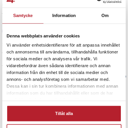
1 år sedan
1
Samtycke
Information
Om
Ahti Junttila
AJ
Denna webbplats använder cookies
Slutet skär är svår att rensa.
Vi använder enhetsidentifierare för att anpassa innehållet
och annonserna till användarna, tillhandahålla funktioner
1 år sedan
för sociala medier och analysera vår trafik. Vi
Visa fler recensioner
vidarebefordrar även sådana identifierare och annan
information från din enhet till de sociala medier och
Verified by Trustvoice
annons- och analysföretag som vi samarbetar med.
Dessa kan i sin tur kombinera informationen med annan
PRISGARANTI
information som du har tillhandahållit eller som de har
samlat in när du har använt deras tjänster.
UTFÖRSÄLJNING
Tillåt alla