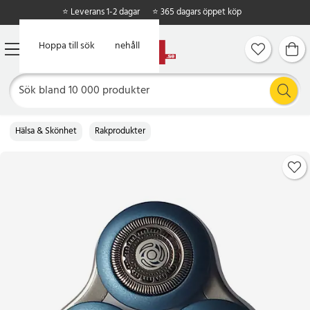
⭐ Leverans 1-2 dagar
⭐ 365 dagars öppet köp
Hoppa till huvudinnehåll
Hoppa till sök
Hälsa & Skönhet
Rakprodukter