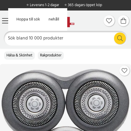
⭐ Leverans 1-2 dagar
⭐ 365 dagars öppet köp
Hoppa till huvudinnehåll
Hoppa till sök
Hälsa & Skönhet
Rakprodukter