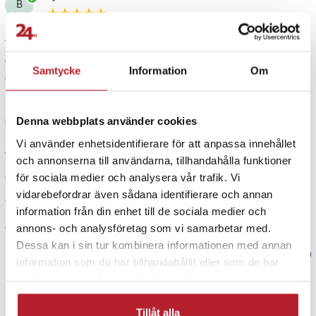
B
Jag är väldigt nöjd med rakhuvudet som jag köpte.
Översatt från norska
•
Visa original
Samtycke
Information
Om
10 månader sedan
Johnny C
JC
Denna webbplats använder cookies
Vi använder enhetsidentifierare för att anpassa innehållet
verkar okej
och annonserna till användarna, tillhandahålla funktioner
för sociala medier och analysera vår trafik. Vi
Översatt från danska
•
Visa original
vidarebefordrar även sådana identifierare och annan
2 år sedan
information från din enhet till de sociala medier och
Visa fler recensioner
annons- och analysföretag som vi samarbetar med.
Dessa kan i sin tur kombinera informationen med annan
Verified by Trustvoice
information som du har tillhandahållit eller som de har
samlat in när du har använt deras tjänster.
PRISGARANTI
Tillåt alla