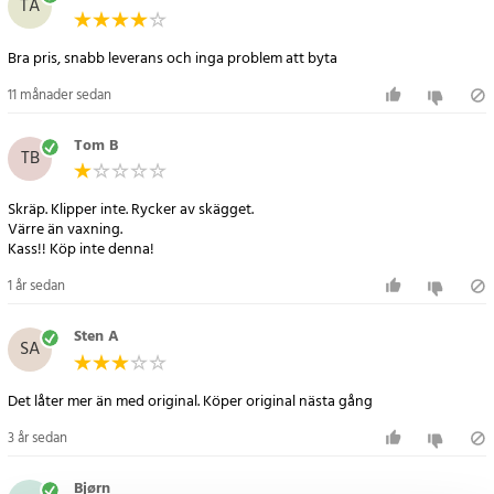
TA
Bra pris, snabb leverans och inga problem att byta
11 månader sedan
Tom B
TB
Skräp. Klipper inte. Rycker av skägget.
Värre än vaxning.
Kass!! Köp inte denna!
1 år sedan
Sten A
SA
Det låter mer än med original. Köper original nästa gång
3 år sedan
Bjørn