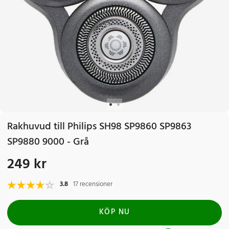
Rakhuvud till Philips SH98 SP9860 SP9863
SP9880 9000 - Grå
249 kr
Pris
:
249 kr
3.8
17 recensioner
KÖP NU