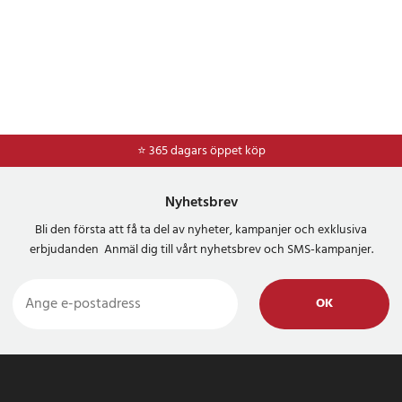
⭐ 365 dagars öppet köp
⭐
Frakt 49kr *
Nyhetsbrev
Bli den första att få ta del av nyheter, kampanjer och exklusiva
erbjudanden Anmäl dig till vårt nyhetsbrev och SMS-kampanjer.
OK