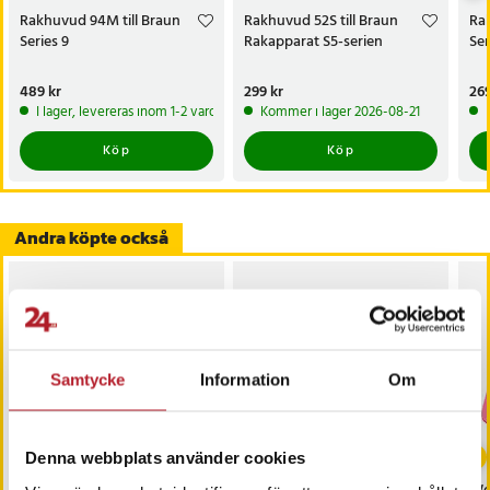
Rakhuvud 94M till Braun
Rakhuvud 52S till Braun
Rak
Series 9
Rakapparat S5-serien
Ser
Pris
489 kr
:
489 kr
Pris
299 kr
:
299 kr
Pri
269
I lager, levereras inom 1-2 vardagar
Kommer i lager 2026-08-21
Köp
Köp
Andra köpte också
Samtycke
Information
Om
Denna webbplats använder cookies