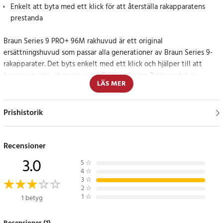
Enkelt att byta med ett klick för att återställa rakapparatens
prestanda
Braun Series 9 PRO+ 96M rakhuvud är ett original
ersättningshuvud som passar alla generationer av Braun Series 9-
rakapparater. Det byts enkelt med ett klick och hjälper till att
bevara en nära, skonsam och effektiv rakning. Rakhuvudet är
LÄS MER
utvecklat för att ge hög komfort även vid grövre skägg.
Ersättningsrakhuvud med hög prestanda
Prishistorik
Rakhuvudet har 5+1 synkroniserade rakelement som fångar och
klipper skäggstrån effektivt i varje drag. Ultra Thin Precision Blades
Recensioner
bidrar till en nära rakning med skonsam känsla mot huden. Braun
3.0
5
☆
rekommenderar att rakhuvudet byts ut var 18:e månad för bästa
4
☆
resultat.
3
☆
2
☆
1
☆
1 betyg
Specifikationer
- Produkttyp: Ersättningsrakhuvud / rakhuvud