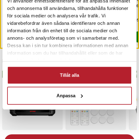
Ring Toss partyspel
USB-Adapter - USB Hona
Wo
Vi använder enhetsidentifierare för att anpassa innehållet
till USB-C Hane
x 6
och annonserna till användarna, tillhandahålla funktioner
för sociala medier och analysera vår trafik. Vi
Pris
329 kr
:
329 kr
Pris
49 kr
:
49 kr
Pri
159
vidarebefordrar även sådana identifierare och annan
Sista exemplaret
Just nu har vi bara 2 kvar av denna pr
information från din enhet till de sociala medier och
Köp
Köp
annons- och analysföretag som vi samarbetar med.
Dessa kan i sin tur kombinera informationen med annan
information som du har tillhandahållit eller som de har
Senast besökta
samlat in när du har använt deras tjänster.
BÄSTSÄLJARE
BÄSTSÄLJARE
BÄS
Tillåt alla
Anpassa