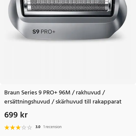
Braun Series 9 PRO+ 96M / rakhuvud /
ersättningshuvud / skärhuvud till rakapparat
699 kr
Pris
:
699 kr
3.0
1 recension