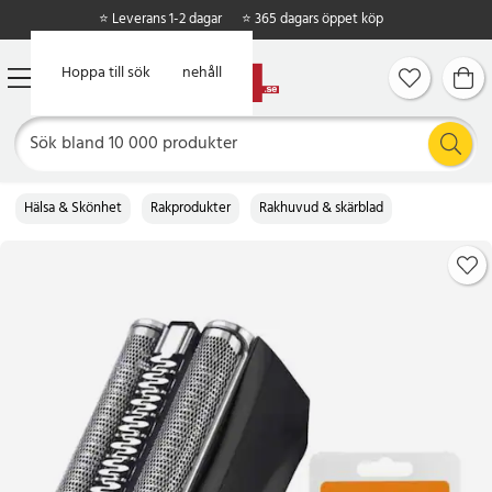
⭐ Leverans 1-2 dagar
⭐ 365 dagars öppet köp
Hoppa till huvudinnehåll
Hoppa till sök
Hälsa & Skönhet
Rakprodukter
Rakhuvud & skärblad