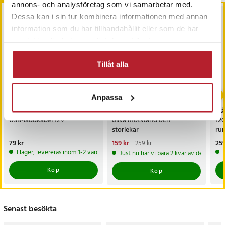
annons- och analysföretag som vi samarbetar med.
Dessa kan i sin tur kombinera informationen med annan
information som du har tillhandahållit eller som de har
samlat in när du har använt deras tjänster.
Tillåt alla
-
39
%
Anpassa
Braun Series 3/5/6/7/8/9
Stretchband 3-pack med
Adl
USB-laddkabel 12V
olika motstånd och
120
storlekar
ru
Co
Pris
79 kr
:
79 kr
Nuvarande pris
159 kr
:
Pri
259
259 kr
159 kr
Tidigare pris
:
259 kr
I lager, levereras inom 1-2 vardagar
Just nu har vi bara 2 kvar av denna pr
Köp
Köp
Senast besökta