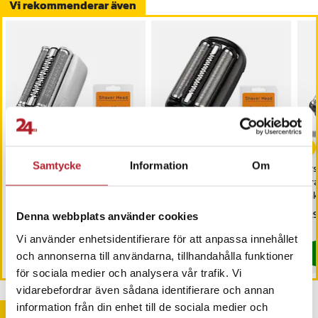
Vi rekommenderar även
Samtycke
Information
Om
Rakhuvud till Braun
Rakhuvud till Braun
Ers
Series 8 Shavers 8325S /
Series 5 & 7 Shavers 52-
Bra
8340S / 8350S / 8360CC
A1000S, 50-B4200CS, 70-
ra
7027CS, 70-B7200CC
30
Pris
189 kr
:
189 kr
Pris
179 kr
:
179 kr
Pri
129
Denna webbplats använder cookies
6 2
I lager, levereras inom 1-2 vardagar
I lager, levereras inom 1-2 vardagar
Vi använder enhetsidentifierare för att anpassa innehållet
Köp
Köp
och annonserna till användarna, tillhandahålla funktioner
för sociala medier och analysera vår trafik. Vi
vidarebefordrar även sådana identifierare och annan
information från din enhet till de sociala medier och
Andra köpte också