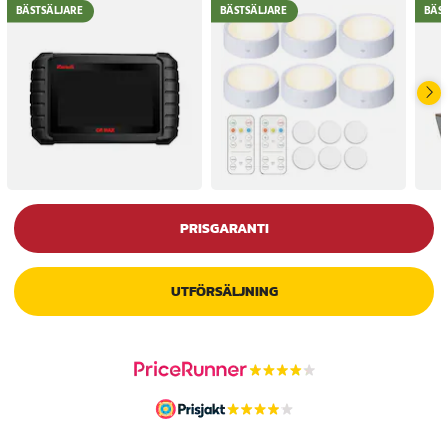
BÄSTSÄLJARE
BÄSTSÄLJARE
BÄS
PRISGARANTI
UTFÖRSÄLJNING