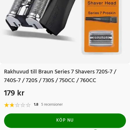
Rakhuvud till Braun Series 7 Shavers 720S-7 /
740S-7 / 720S / 730S / 750CC / 760CC
179 kr
Pris
:
179 kr
1.8
5 recensioner
KÖP NU