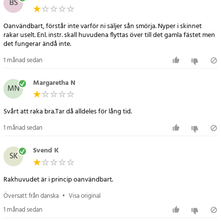
BS
- Kompatibilitet: Braun Series 7
- Passar modeller: 720S-7, 740S-7, 790S, 720S, 730S, 740S, 760S,
Oanvändbart, förstår inte varför ni säljer sån smörja. Nyper i skinnet
750CC, 760CC, 765CC, 7893S, 7840S, 7842S, 7850CC, 7855S, 7855CC,
rakar uselt. Enl. instr. skall huvudena flyttas över till det gamla fästet men
7865CC, 7867CC, 7880CC, 7898CC, 7899CC, 790CC, 795CC, 799CC,
det fungerar ändå inte.
799CC-6, 7893PS
1 månad sedan
Artikelnummer
:
127127
Margaretha N
MN
Svårt att raka bra.Tar då alldeles för lång tid.
1 månad sedan
Svend K
SK
Rakhuvudet är i princip oanvändbart.
Översatt från danska
•
Visa original
1 månad sedan