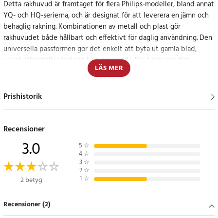
Detta rakhuvud är framtaget för flera Philips-modeller, bland annat
YQ- och HQ-serierna, och är designat för att leverera en jämn och
behaglig rakning. Kombinationen av metall och plast gör
rakhuvudet både hållbart och effektivt för daglig användning. Den
universella passformen gör det enkelt att byta ut gamla blad,
vilket säkerställer fortsatt hög prestanda. För bästa resultat
LÄS MER
rekommenderas bladbyte var 18:e månad.
Långvarig prestanda och enkel hantering
Prishistorik
Rakhuvudet är lätt att installera tack vare sin verktygsfria
konstruktion. Den hudvänliga designen skyddar mot irritation och
Recensioner
gör rakningen behagligare, även vid daglig användning.
3.0
5
☆
4
☆
Specifikation
3
☆
2
☆
- Passar: Philips YQ6008, YQ6108, YQ6188, HQ6675, HQ6920,
1
☆
2 betyg
HQ6900, HQ6902, HQ6904, HQ6906, HQ6996, HQ6927, HQ6940,
HQ6941, HQ6942, HQ6950, HQ6970, HQ6990, HQ6925, HQ6926,
Recensioner (2)
HQ6927, HQ6944, HQ6945, HQ6946, HQ6947, HQ6948, HQ6976,
HQ6986, HQ6988, HQ6831, HQ6842, HQ6844, HQ6849, HQ6853,