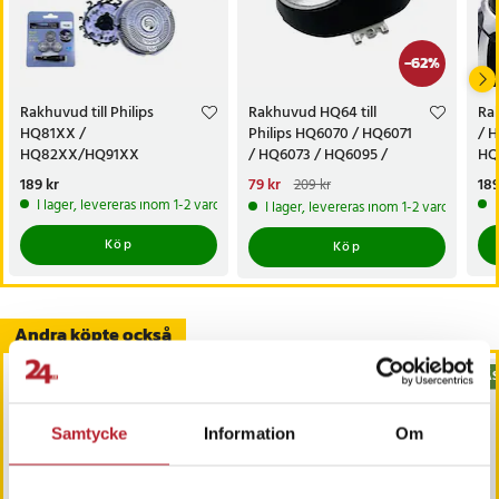
-
62
%
Rakhuvud till Philips
Rakhuvud HQ64 till
Rak
HQ81XX /
Philips HQ6070 / HQ6071
/ 
HQ82XX/HQ91XX
/ HQ6073 / HQ6095 /
HQ
/AT/PT9XX Series
HQ6090
Pris
189 kr
:
189 kr
Nuvarande pris
79 kr
:
Pri
189
209 kr
79 kr
Tidigare pris
:
209 kr
I lager, levereras inom 1-2 vardagar
I lager, levereras inom 1-2 vardagar
Köp
Köp
Andra köpte också
BÄS
Samtycke
Information
Om