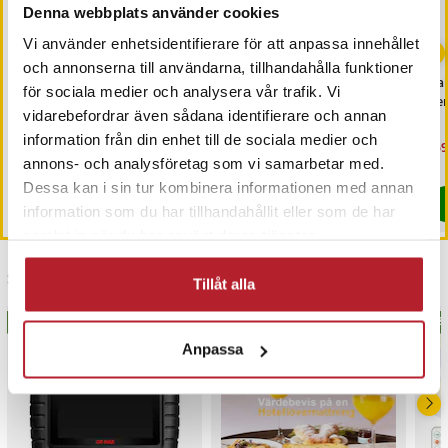
Denna webbplats använder cookies
Vi använder enhetsidentifierare för att anpassa innehållet
och annonserna till användarna, tillhandahålla funktioner
Batteri till Batteripaket
Skärhuvud SH30 till
Rak
för sociala medier och analysera vår trafik. Vi
för Custom Battery Pack
Philips rakapparat S1000
Ser
vidarebefordrar även sådana identifierare och annan
OEM-130
/ S2000 / S3000 / S4000
information från din enhet till de sociala medier och
Pris
69 kr
:
69 kr
Pris
99 kr
:
99 kr
Nu
159
159
annons- och analysföretag som vi samarbetar med.
Varan finns i vårt fjärrlager, förväntas skickas inom 20-25 arbetsdagar
I lager, levereras inom 1-2 vardagar
Dessa kan i sin tur kombinera informationen med annan
Köp
Köp
information som du har tillhandahållit eller som de har
samlat in när du har använt deras tjänster.
Senast besökta
Tillåt alla
BÄSTSÄLJARE
BÄS
Anpassa