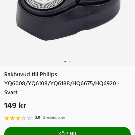
Rakhuvud till Philips
YQ6008/YQ6108/YQ6188/HQ6675/HQ6920 -
Svart
149 kr
Pris
:
149 kr
3.0
2 recensioner
KÖP NU