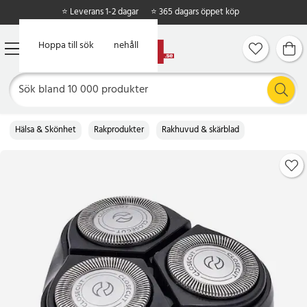
⭐ Leverans 1-2 dagar
⭐ 365 dagars öppet köp
Hoppa till huvudinnehåll
Hoppa till sök
Hälsa & Skönhet
Rakprodukter
Rakhuvud & skärblad