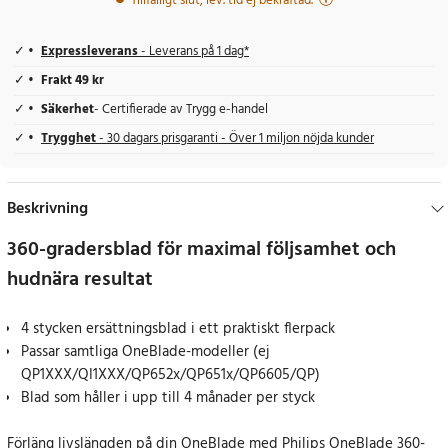
Tillfälligt slut, lev. tid ej bekräftad.
Expressleverans
- Leverans på 1 dag*
Frakt 49 kr
Säkerhet
- Certifierade av Trygg e-handel
Trygghet
- 30 dagars prisgaranti - Över 1 miljon nöjda kunder
Beskrivning
360-gradersblad för maximal följsamhet och
hudnära resultat
4 stycken ersättningsblad i ett praktiskt flerpack
Passar samtliga OneBlade-modeller (ej
QP1XXX/QI1XXX/QP652x/QP651x/QP6605/QP)
Blad som håller i upp till 4 månader per styck
Förläng livslängden på din OneBlade med Philips OneBlade 360-