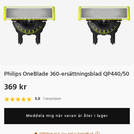
Philips OneBlade 360-ersättningsblad QP440/50
369 kr
Pris
:
369 kr
5.0
1 recension
Meddela mig när varan är åter i lager