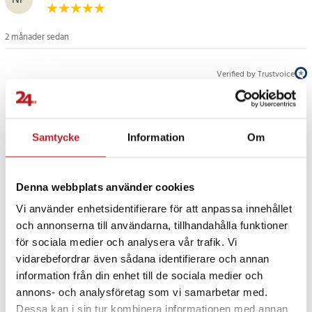
NP
resultat rekommenderas det att byta ut bladet var fjärde månad.
Specifikation
2 månader sedan
- Antal blad: 4 stycken
- Bladtyp: 360-gradersblad
Verified by Trustvoice
- Passar modeller: QP25xx, QP26xx, QP27xx, QP28xx, QP6504,
QP653x, QP654x, QP665x
PRISGARANTI
- Ej kompatibel med: QP1XXX, QI1XXX, QP652x, QP651x, QP6605,
QP
Samtycke
Information
Om
- Hållbarhet per blad: Upp till 4 månader
UTFÖRSÄLJNING
Artikelnummer
:
120024
Denna webbplats använder cookies
Vi använder enhetsidentifierare för att anpassa innehållet
och annonserna till användarna, tillhandahålla funktioner
för sociala medier och analysera vår trafik. Vi
vidarebefordrar även sådana identifierare och annan
Fortsätt att fynda
information från din enhet till de sociala medier och
annons- och analysföretag som vi samarbetar med.
Hälsa & Skönhet
Rakprodukter
Dessa kan i sin tur kombinera informationen med annan