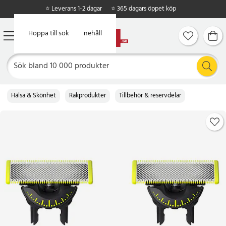
⭐ Leverans 1-2 dagar
⭐ 365 dagars öppet köp
Hoppa till huvudinnehåll
Hoppa till sök
Hälsa & Skönhet
Rakprodukter
Tillbehör & reservdelar