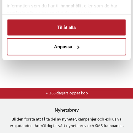
information som du har tillhandahållit eller som de har
Tillbehör & reservdelar
samlat in när du har använt deras tjänster.
Tillåt alla
Anpassa
⭐ 365 dagars öppet köp
Nyhetsbrev
Bli den första att få ta del av nyheter, kampanjer och exklusiva
erbjudanden Anmäl dig till vårt nyhetsbrev och SMS-kampanjer.