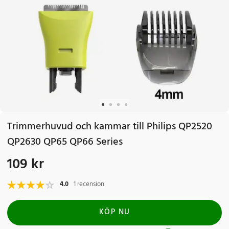
Trimmerhuvud och kammar till Philips QP2520
QP2630 QP65 QP66 Series
109 kr
Pris
:
109 kr
4.0
1 recension
KÖP NU