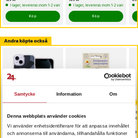
I lager, levereras inom 1-2 vardagar
I lager, levereras inom 1-2 vardagar
Köp
Köp
Andra köpte också
Samtycke
Information
Om
Bakskal med MagSafe till
Frö till blåeld – Vacker
Dis
Denna webbplats använder cookies
iPhone 14 - Svart
och nektarrik perenn för
No
fjärilar och bin
Vi använder enhetsidentifierare för att anpassa innehållet
Pris
89 kr
:
89 kr
Pris
29 kr
:
29 kr
Pri
79 
och annonserna till användarna, tillhandahålla funktioner
Just nu har vi bara 2 kvar av denna produkt
I lager, levereras inom 1-2 vardagar