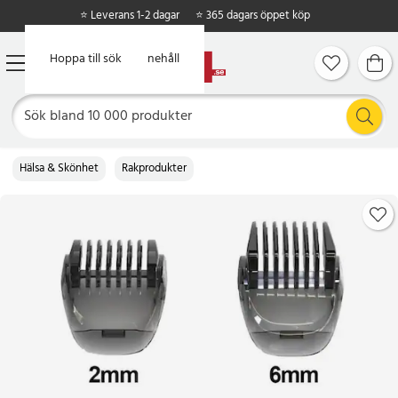
⭐ Leverans 1-2 dagar
⭐ 365 dagars öppet köp
Hoppa till huvudinnehåll
Hoppa till sök
Hälsa & Skönhet
Rakprodukter