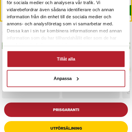
för sociala medier och analysera vår trafik. Vi
vidarebefordrar även sådana identifierare och annan
Köp
Köp
information från din enhet till de sociala medier och
annons- och analysföretag som vi samarbetar med.
Dessa kan i sin tur kombinera informationen med annan
Senast besökta
information som du har tillhandahållit eller som de har
samlat in när du har använt deras tjänster.
BÄSTSÄLJARE
BÄS
Tillåt alla
Anpassa
PRISGARANTI
UTFÖRSÄLJNING