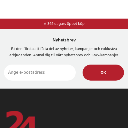
⭐ 365 dagars öppet köp
⭐
Frakt 49kr *
Nyhetsbrev
Bli den första att få ta del av nyheter, kampanjer och exklusiva
erbjudanden Anmäl dig till vårt nyhetsbrev och SMS-kampanjer.
OK