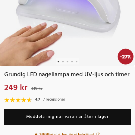
-
27
%
Grundig LED nagellampa med UV-ljus och timer
249 kr
Nuvarande pris
:
249 kr
Tidigare pris
:
339 kr
339 kr
4.7
7 recensioner
Meddela mig när varan är åter i lager