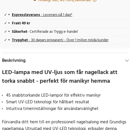
Tillfälligt slut, lev. tid ej bekräftad.
Expressleverans
- Leverans på 1 dag*
Frakt 49 kr
Säkerhet
- Certifierade av Trygg e-handel
Trygghet
- 30 dagars prisgaranti - Över 1 miljon nöjda kunder
Beskrivning
LED-lampa med UV-ljus som får nagellack att
torka snabbt - perfekt för manikyr hemma
45 snabbtorkande LED-lampor för effektiv manikyr
Smart UV-LED teknologi för hållbart resultat
Intuitiva timerinställningar för användarvänlighet
Förvandla ditt hem till en professionell nagelsalong med Grundigs
nagellampa. Utrustad med UV-LED teknologi, erbjuder denna