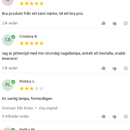
A
Bra produkt från ett känt märke, till ett bra pris.
2 år sedan
Cristina R
CR
Jag är jättenöjd med min Grundig nagellampa, enkelt att beställa, snabb
leverans!
3 år sedan
Pirkko L
PL
En vanlig lampa, förmodligen.
Översatt från finska
•
Visa original
9 månader sedan
Helka M