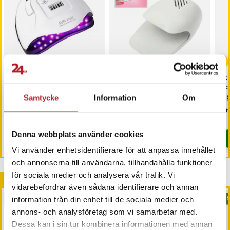
Extralink Beauty LED UV
Mini nageltork för snabb
Ext
Nagellampa
torkning av nagellack
la
sli
Samtycke
Information
Om
ma
Pris
199 kr
:
199 kr
Pris
139 kr
:
139 kr
Pri
399
I lager, levereras inom 1-2 vardagar
I lager, levereras inom 1-2 vardagar
Denna webbplats använder cookies
Köp
Köp
Vi använder enhetsidentifierare för att anpassa innehållet
och annonserna till användarna, tillhandahålla funktioner
för sociala medier och analysera vår trafik. Vi
Andra köpte också
vidarebefordrar även sådana identifierare och annan
BÄSTSÄLJARE
BÄS
information från din enhet till de sociala medier och
annons- och analysföretag som vi samarbetar med.
Dessa kan i sin tur kombinera informationen med annan