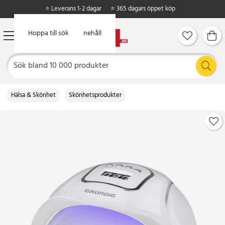
⭐ Leverans 1-2 dagar
⭐ 365 dagars öppet köp
Hoppa till huvudinnehåll
Hoppa till sök
Hälsa & Skönhet
Skönhetsprodukter