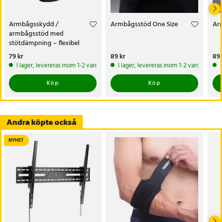
Artikelnummer
:
124254
Armbågsskydd /
Armbågsstöd One Size
Ar
armbågsstöd med
stötdämpning – flexibel
sleeve
Pris
79 kr
:
79 kr
Pris
89 kr
:
89 kr
Pri
89 
I lager, levereras inom 1-2 vardagar
I lager, levereras inom 1-2 vardagar
Köp
Köp
Andra köpte också
NYHET