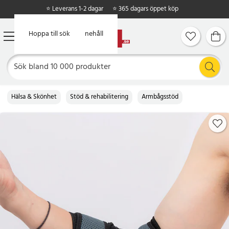
⭐ Leverans 1-2 dagar
⭐ 365 dagars öppet köp
Hoppa till huvudinnehåll
Hoppa till sök
Hälsa & Skönhet
Stöd & rehabilitering
Armbågsstöd