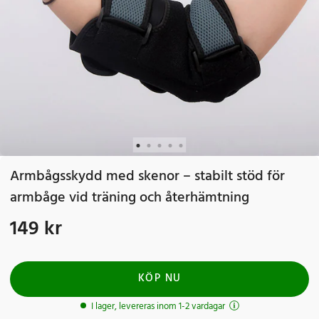
Armbågsskydd med skenor – stabilt stöd för
armbåge vid träning och återhämtning
149 kr
Pris
:
149 kr
KÖP NU
I lager, levereras inom 1-2 vardagar