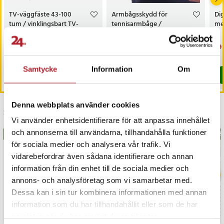
TV-väggfäste 43-100
Armbågsskydd för
Dig
tum / vinklingsbart TV-
tennisarmbåge /
me
fäste / VESA-fäste för TV-
golfarmbåge
apparater upp till 75 kg
Pris
199 kr
:
199 kr
Pris
109 kr
:
109 kr
Nu
79 
79 
Kommer i lager 2026-08-12
I lager, levereras inom 1-2 vardagar
Samtycke
Information
Om
Köp
Köp
Denna webbplats använder cookies
Senast besökta
Vi använder enhetsidentifierare för att anpassa innehållet
och annonserna till användarna, tillhandahålla funktioner
BÄSTSÄLJARE
BÄS
för sociala medier och analysera vår trafik. Vi
vidarebefordrar även sådana identifierare och annan
information från din enhet till de sociala medier och
annons- och analysföretag som vi samarbetar med.
Dessa kan i sin tur kombinera informationen med annan
information som du har tillhandahållit eller som de har
samlat in när du har använt deras tjänster.