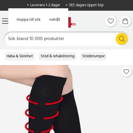
⭐ Leverans 1-2 dagar
⭐ 365 dagars öppet köp
Hoppa till huvudinnehåll
Hoppa till sök
Hälsa & Skönhet
Stöd & rehabilitering
Stödstrumpor