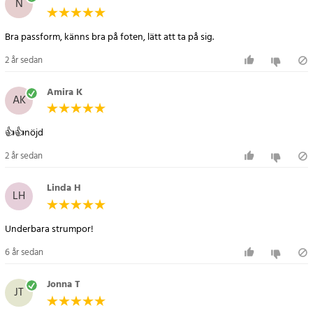
N
Specifikation
Bra passform, känns bra på foten, lätt att ta på sig.
- Storlek: S/M
- Material: kopparfiber, nylon, spandex
2 år sedan
- Användningsområden: resa, träning, återhämtning, arbete
- Funktion: kompression, minskad svullnad, förbättrad
Amira K
AK
blodcirkulation
Artikelnummer
:
73819
👍👍nöjd
2 år sedan
Linda H
LH
Underbara strumpor!
6 år sedan
Jonna T
JT