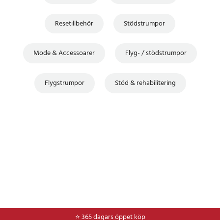
Resetillbehör
Stödstrumpor
Mode & Accessoarer
Flyg- / stödstrumpor
Flygstrumpor
Stöd & rehabilitering
⭐ 365 dagars öppet köp
⭐
Frakt 49kr *