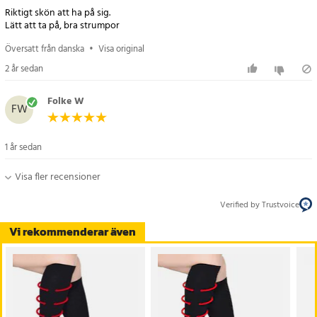
Riktigt skön att ha på sig.
Lätt att ta på, bra strumpor
Översatt från danska
•
Visa original
2 år sedan
Folke W
FW
1 år sedan
Visa fler recensioner
Verified by Trustvoice
Vi rekommenderar även