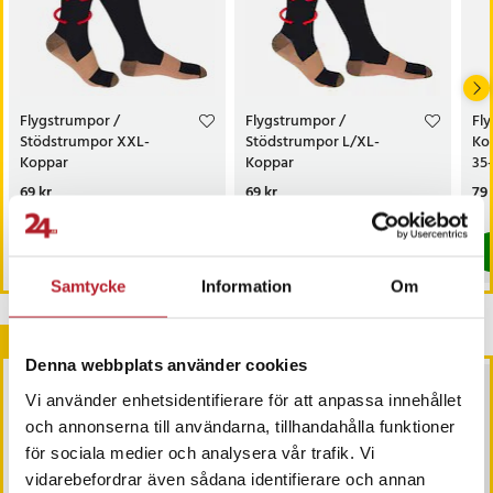
Flygstrumpor /
Flygstrumpor /
Fl
Stödstrumpor XXL-
Stödstrumpor L/XL-
Ko
Koppar
Koppar
35
Kompressionsstrumpor
Kompressionsstrumpor
ko
Pris
69 kr
:
69 kr
Pris
69 kr
:
69 kr
Pri
79 
I lager, levereras inom 1-2 vardagar
I lager, levereras inom 1-2 vardagar
Köp
Köp
Samtycke
Information
Om
Andra köpte också
Denna webbplats använder cookies
Vi använder enhetsidentifierare för att anpassa innehållet
och annonserna till användarna, tillhandahålla funktioner
för sociala medier och analysera vår trafik. Vi
vidarebefordrar även sådana identifierare och annan