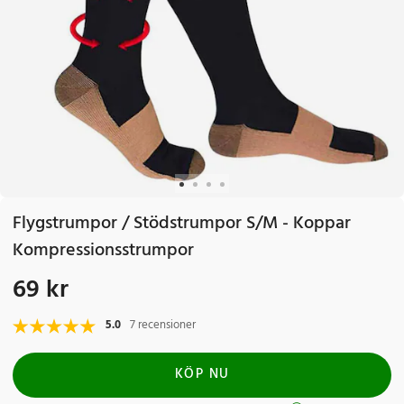
Flygstrumpor / Stödstrumpor S/M - Koppar
Kompressionsstrumpor
69 kr
Pris
:
69 kr
5.0
7 recensioner
KÖP NU