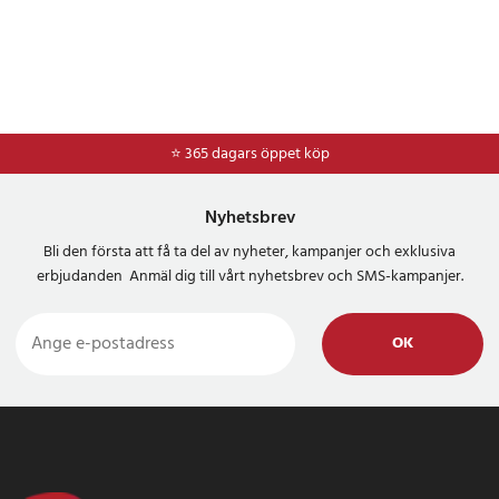
⭐ 365 dagars öppet köp
⭐
Frakt 49kr *
Nyhetsbrev
Bli den första att få ta del av nyheter, kampanjer och exklusiva
erbjudanden Anmäl dig till vårt nyhetsbrev och SMS-kampanjer.
OK