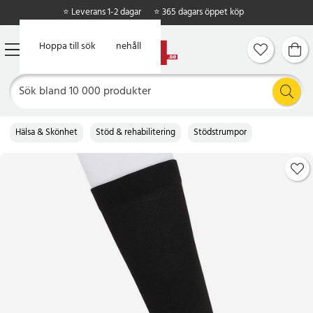
⭐ Leverans 1-2 dagar
⭐ 365 dagars öppet köp
Hoppa till huvudinnehåll
Hoppa till sök
Hälsa & Skönhet
Stöd & rehabilitering
Stödstrumpor