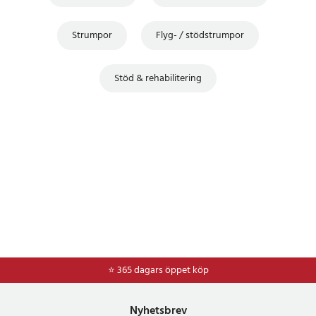
Strumpor
Flyg- / stödstrumpor
Stöd & rehabilitering
⭐ 365 dagars öppet köp
⭐
Frakt 49kr *
Nyhetsbrev