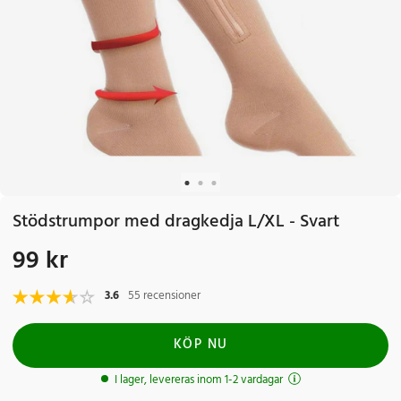
Stödstrumpor med dragkedja L/XL - Svart
99 kr
Pris
:
99 kr
3.6
55 recensioner
KÖP NU
I lager, levereras inom 1-2 vardagar