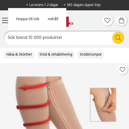
⭐ Leverans 1-2 dagar
⭐ 365 dagars öppet köp
Hoppa till huvudinnehåll
Hoppa till sök
Hälsa & Skönhet
Stöd & rehabilitering
Stödstrumpor