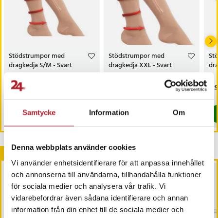
Stödstrumpor med
Stödstrumpor med
St
dragkedja S/M - Svart
dragkedja XXL - Svart
dr
Pris
99 kr
:
99 kr
Pris
99 kr
:
99 kr
Pri
129
I lager, levereras inom 1-2 vardagar
I lager, levereras inom 1-2 vardagar
Samtycke
Information
Om
Köp
Köp
Denna webbplats använder cookies
Andra köpte också
Vi använder enhetsidentifierare för att anpassa innehållet
och annonserna till användarna, tillhandahålla funktioner
för sociala medier och analysera vår trafik. Vi
vidarebefordrar även sådana identifierare och annan
information från din enhet till de sociala medier och