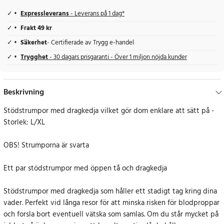
Expressleverans
- Leverans på 1 dag*
Frakt 49 kr
Säkerhet
- Certifierade av Trygg e-handel
Trygghet
- 30 dagars prisgaranti - Över 1 miljon nöjda kunder
Beskrivning
Stödstrumpor med dragkedja vilket gör dom enklare att sätt på -
Storlek: L/XL
OBS! Strumporna är svarta
Ett par stödstrumpor med öppen tå och dragkedja
Stödstrumpor med dragkedja som håller ett stadigt tag kring dina
vader. Perfekt vid långa resor för att minska risken för blodproppar
och forsla bort eventuell vätska som samlas. Om du står mycket på