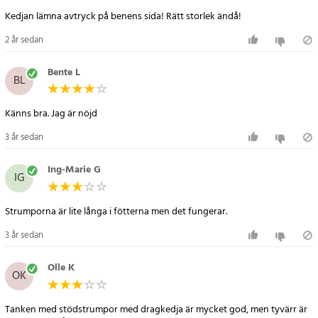
Kedjan lämna avtryck på benens sida! Rätt storlek ändå!
2 år sedan
Bente L
BL
Känns bra. Jag är nöjd
3 år sedan
Ing-Marie G
IG
Strumporna är lite långa i fötterna men det fungerar.
3 år sedan
Olle K
OK
Tanken med stödstrumpor med dragkedja är mycket god, men tyvärr är