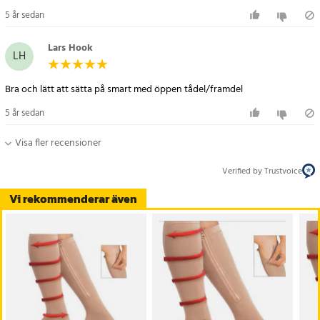
5 år sedan
Lars Hook
LH
Bra och lätt att sätta på smart med öppen tådel/framdel
5 år sedan
Visa fler recensioner
Verified by Trustvoice
Vi rekommenderar även