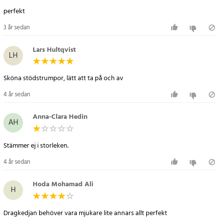
perfekt
3 år sedan
Lars Hultqvist
LH
Sköna stödstrumpor, lätt att ta på och av
4 år sedan
Anna-Clara Hedin
AH
Stämmer ej i storleken.
4 år sedan
Hoda Mohamad Ali
H
Dragkedjan behöver vara mjukare lite annars allt perfekt