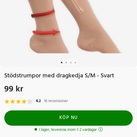
Stödstrumpor med dragkedja S/M - Svart
99 kr
Pris
:
99 kr
4.2
16 recensioner
KÖP NU
I lager, levereras inom 1-2 vardagar