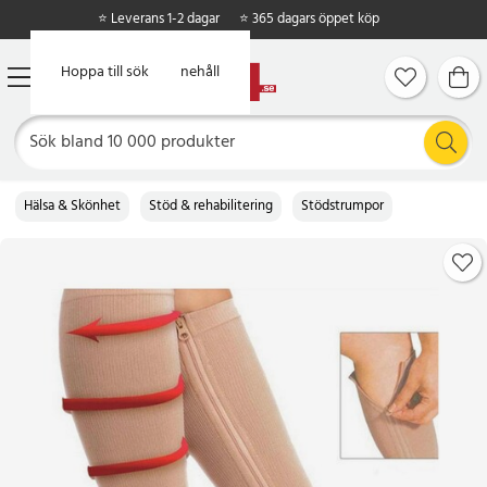
⭐ Leverans 1-2 dagar
⭐ 365 dagars öppet köp
Hoppa till huvudinnehåll
Hoppa till sök
Hälsa & Skönhet
Stöd & rehabilitering
Stödstrumpor