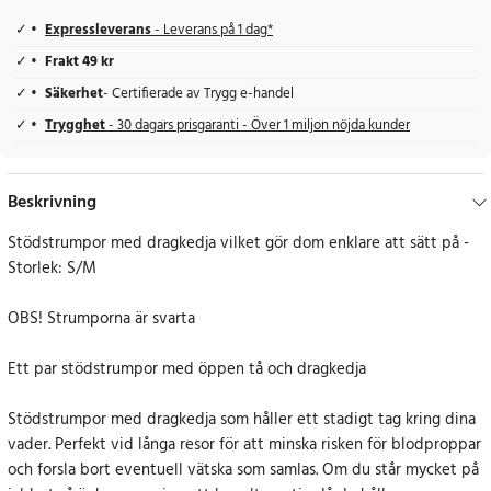
Expressleverans
- Leverans på 1 dag*
Frakt 49 kr
Säkerhet
- Certifierade av Trygg e-handel
Trygghet
- 30 dagars prisgaranti - Över 1 miljon nöjda kunder
Beskrivning
Stödstrumpor med dragkedja vilket gör dom enklare att sätt på -
Storlek: S/M
OBS! Strumporna är svarta
Ett par stödstrumpor med öppen tå och dragkedja
Stödstrumpor med dragkedja som håller ett stadigt tag kring dina
vader. Perfekt vid långa resor för att minska risken för blodproppar
och forsla bort eventuell vätska som samlas. Om du står mycket på