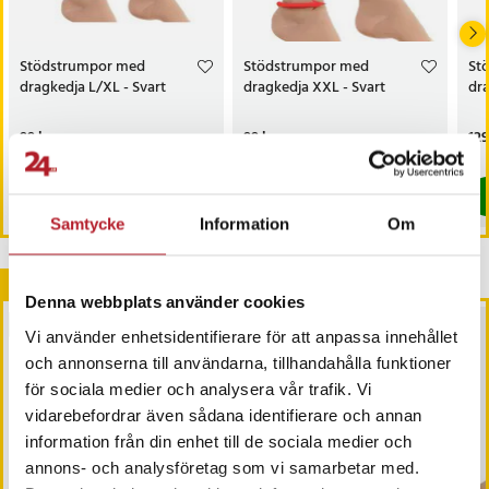
Stödstrumpor med
Stödstrumpor med
St
dragkedja L/XL - Svart
dragkedja XXL - Svart
dr
Pris
99 kr
:
99 kr
Pris
99 kr
:
99 kr
Pri
129
I lager, levereras inom 1-2 vardagar
I lager, levereras inom 1-2 vardagar
Köp
Köp
Samtycke
Information
Om
Andra köpte också
Denna webbplats använder cookies
BÄSTSÄLJARE
Vi använder enhetsidentifierare för att anpassa innehållet
och annonserna till användarna, tillhandahålla funktioner
för sociala medier och analysera vår trafik. Vi
vidarebefordrar även sådana identifierare och annan
information från din enhet till de sociala medier och
annons- och analysföretag som vi samarbetar med.
-
38
%