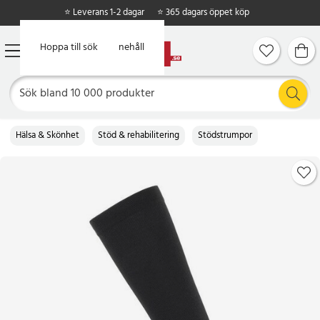
⭐ Leverans 1-2 dagar
⭐ 365 dagars öppet köp
Hoppa till huvudinnehåll
Hoppa till sök
Hälsa & Skönhet
Stöd & rehabilitering
Stödstrumpor