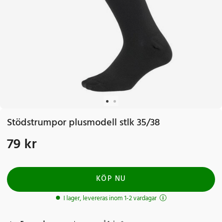
Stödstrumpor plusmodell stlk 35/38
79 kr
Pris
:
79 kr
KÖP NU
I lager, levereras inom 1-2 vardagar