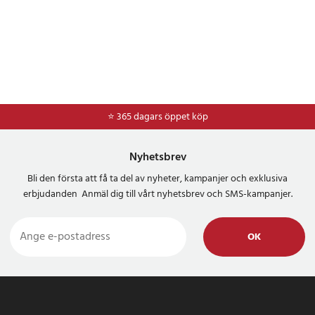
⭐ 365 dagars öppet köp
⭐
Frakt 49kr *
Nyhetsbrev
Bli den första att få ta del av nyheter, kampanjer och exklusiva
erbjudanden Anmäl dig till vårt nyhetsbrev och SMS-kampanjer.
OK