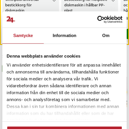
bestickkorg för
diskmaskin i hållbar PP-
och
diskmaskin
plast
hål
Pris
299 kr
:
299 kr
Pris
229 kr
:
229 kr
Pri
249
Kommer i lager 2026-08-14
I lager, levereras inom 1-2 vardagar
Köp
Köp
Samtycke
Information
Om
Senast besökta
Denna webbplats använder cookies
Vi använder enhetsidentifierare för att anpassa innehållet
BÄSTSÄLJARE
BÄSTSÄLJARE
och annonserna till användarna, tillhandahålla funktioner
för sociala medier och analysera vår trafik. Vi
vidarebefordrar även sådana identifierare och annan
information från din enhet till de sociala medier och
annons- och analysföretag som vi samarbetar med.
Dessa kan i sin tur kombinera informationen med annan
information som du har tillhandahållit eller som de har
samlat in när du har använt deras tjänster.