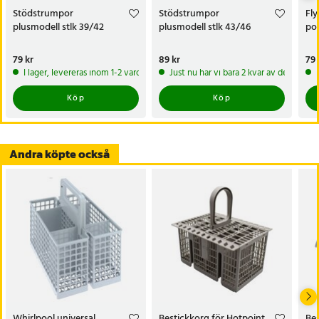
Stödstrumpor
Stödstrumpor
Fl
plusmodell stlk 39/42
plusmodell stlk 43/46
po
Pris
79 kr
:
79 kr
Pris
89 kr
:
89 kr
Pri
79 
I lager, levereras inom 1-2 vardagar
Just nu har vi bara 2 kvar av denna pr
Köp
Köp
Andra köpte också
Whirlpool universal
Bestickkorg för Hotpoint
Bes