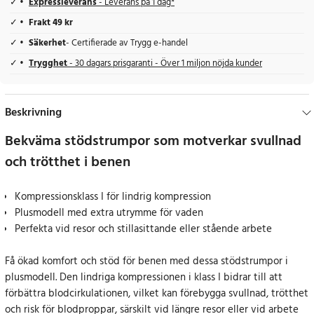
Expressleverans
- Leverans på 1 dag*
Frakt 49 kr
Säkerhet
- Certifierade av Trygg e-handel
Trygghet
- 30 dagars prisgaranti - Över 1 miljon nöjda kunder
Beskrivning
Bekväma stödstrumpor som motverkar svullnad
och trötthet i benen
Kompressionsklass I för lindrig kompression
Plusmodell med extra utrymme för vaden
Perfekta vid resor och stillasittande eller stående arbete
Få ökad komfort och stöd för benen med dessa stödstrumpor i
plusmodell. Den lindriga kompressionen i klass I bidrar till att
förbättra blodcirkulationen, vilket kan förebygga svullnad, trötthet
och risk för blodproppar, särskilt vid längre resor eller vid arbete