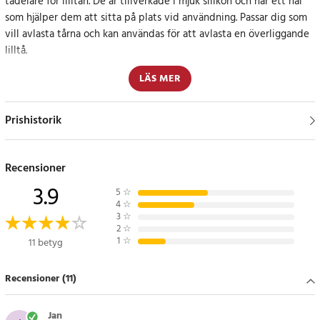
tådelare för lilltån. De är tillverkade i mjuk silikon och har ett hål
som hjälper dem att sitta på plats vid användning. Passar dig som
vill avlasta tårna och kan användas för att avlasta en överliggande
lilltå.
LÄS MER
Specifikation
- Material: silikon
- Färg: vit
Prishistorik
- Mått: 7 x 2 cm
- Vikt: 17 g
- Antal: 2-pack
Recensioner
3.9
Artikelnummer
:
79264
5
☆
4
☆
3
☆
2
☆
1
☆
11 betyg
Recensioner (11)
Jan