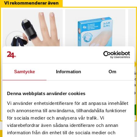
Vi rekommenderar även
-
34
%
Samtycke
Information
Om
Finger- och tåledsstöd 2-
Tåspridare 4-pack
Tä
pack
st
gas
Pris
149 kr
:
149 kr
Nuvarande pris
39 kr
:
Pri
59 
59 kr
Denna webbplats använder cookies
39 kr
Tidigare pris
:
59 kr
I lager, levereras inom 1-2 vardagar
I lager, levereras inom 1-2 vardagar
Vi använder enhetsidentifierare för att anpassa innehållet
Köp
Köp
och annonserna till användarna, tillhandahålla funktioner
för sociala medier och analysera vår trafik. Vi
vidarebefordrar även sådana identifierare och annan
information från din enhet till de sociala medier och
Andra köpte också