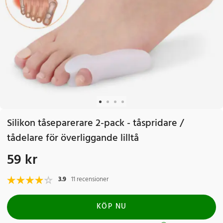
Silikon tåseparerare 2-pack - tåspridare /
tådelare för överliggande lilltå
59 kr
Pris
:
59 kr
3.9
11 recensioner
KÖP NU