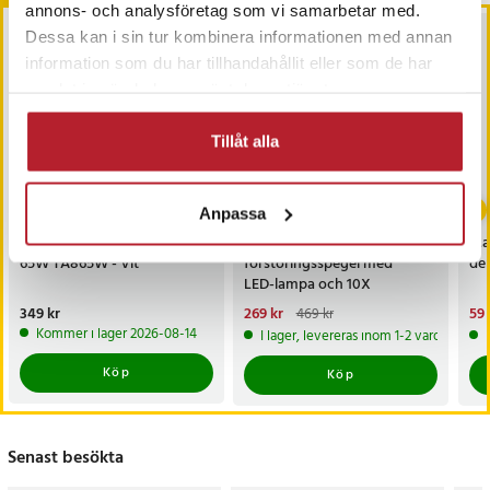
annons- och analysföretag som vi samarbetar med.
Dessa kan i sin tur kombinera informationen med annan
information som du har tillhandahållit eller som de har
samlat in när du har använt deras tjänster.
Tillåt alla
-
43
%
Anpassa
Samsung USB-C-laddare
Löstagbar
Man
65W TA865W - Vit
förstoringsspegel med
del
LED-lampa och 10X
förstoring
Pris
349 kr
:
349 kr
Nuvarande pris
269 kr
:
Nu
59 
469 kr
269 kr
Tidigare pris
:
469 kr
59 
Kommer i lager 2026-08-14
I lager, levereras inom 1-2 vardagar
Köp
Köp
Senast besökta