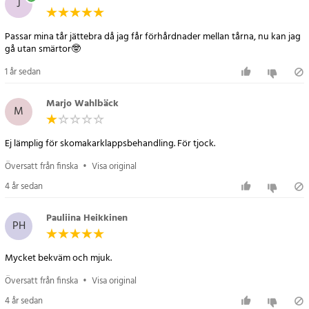
J
Passar mina tår jättebra då jag får förhårdnader mellan tårna, nu kan jag
gå utan smärtor🤓
1 år sedan
Marjo Wahlbäck
M
Ej lämplig för skomakarklappsbehandling. För tjock.
Översatt från finska
•
Visa original
4 år sedan
Pauliina Heikkinen
PH
Mycket bekväm och mjuk.
Översatt från finska
•
Visa original
4 år sedan