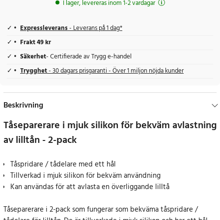
I lager, levereras inom 1-2 vardagar
Expressleverans
- Leverans på 1 dag*
Frakt 49 kr
Säkerhet
- Certifierade av Trygg e-handel
Trygghet
- 30 dagars prisgaranti - Över 1 miljon nöjda kunder
Beskrivning
Tåseparerare i mjuk silikon för bekväm avlastning
av lilltån - 2-pack
Tåspridare / tådelare med ett hål
Tillverkad i mjuk silikon för bekväm användning
Kan användas för att avlasta en överliggande lilltå
Tåseparerare i 2-pack som fungerar som bekväma tåspridare /