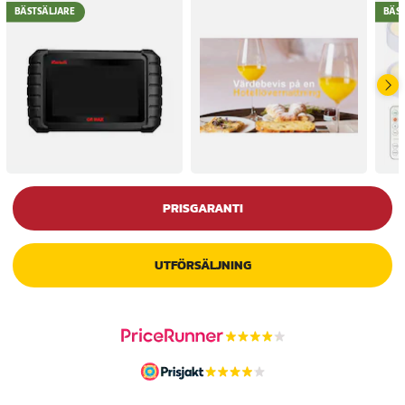
BÄSTSÄLJARE
BÄS
PRISGARANTI
UTFÖRSÄLJNING