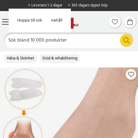
⭐ Leverans 1-2 dagar
⭐ 365 dagars öppet köp
Hoppa till huvudinnehåll
Hoppa till sök
Hälsa & Skönhet
Stöd & rehabilitering