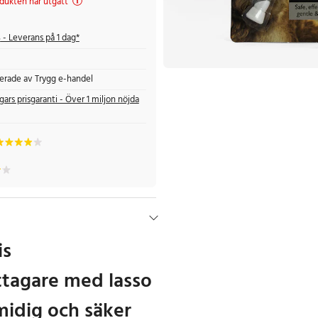
dukten har utgått
s
- Leverans på 1 dag*
fierade av Trygg e-handel
gars prisgaranti - Över 1 miljon nöjda
is
ttagare med lasso
midig och säker