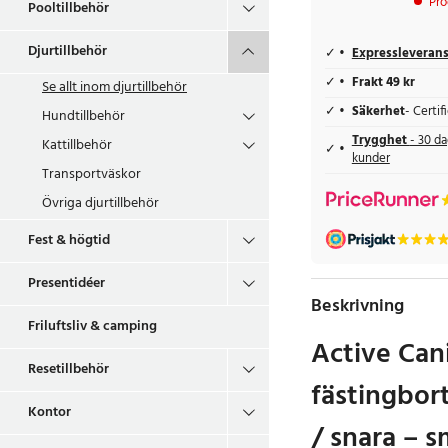
Pro
Pooltillbehör
Djurtillbehör
Expressleveran
Frakt 49 kr
Se allt inom
djurtillbehör
Säkerhet
- Certi
Hundtillbehör
Trygghet
- 30 da
Kattillbehör
kunder
Transportväskor
Övriga djurtillbehör
Fest & högtid
Presentidéer
Beskrivning
Friluftsliv & camping
Active Can
Resetillbehör
fästingbor
Kontor
/ snara – s