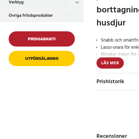
Verktyg
borttagnin
Övriga fritidsprodukter
husdjur
PRISGARANTI
Snabb och smärtfri
Lasso-snara för en
Minskar risken för 
UTFÖRSÄLJNING
LÄS MER
Active Canis fästing
praktiskt verktyg för 
Prishistorik
husdjur på ett säkert
runt fästingen och dra
enkelt kan lyfta bort
lämna kvar delar i hu
irritation, smärta oc
katter och andra småd
Enkel att använd
Recensioner