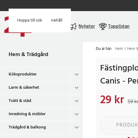
Hoppa till huvudinnehåll
Hoppa till sök
Meny
Nyheter
Topplistan
Du är här:
Hem
Hem &
Hem & Trädgård
Fästingpl
Köksprodukter
Canis - P
Larm & säkerhet
29 kr
Nuvarande pris
:
29 k
Tvätt & städ
59 k
Inredning & möbler
PRODUK
Trädgård & balkong