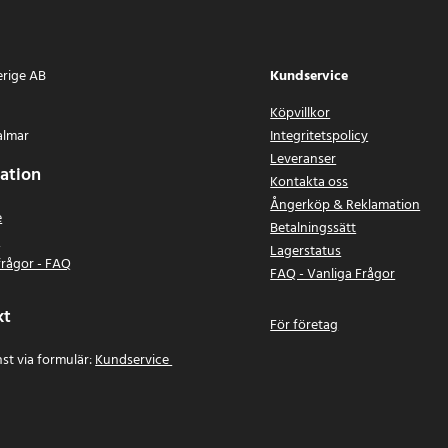
erige AB
Kundservice
Köpvillkor
almar
Integritetspolicy
Leveranser
ation
Kontakta oss
Ångerköp & Reklamation
e
Betalningssätt
n
Lagerstatus
frågor - FAQ
FAQ - Vanliga Frågor
kt
För företag
st via formulär:
Kundservice