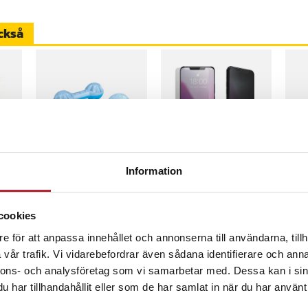
och perfekt att ha med sig i fickan
ckså
stingsäsongen. Ett måste för alla
era snabbt och säkert vid
e med lasso/snara
rttagning av fästingar på hundar,
1
%
-
64
%
djur
Kylande
Härdat
Batt
Information
2
Tuggleksak
Skärmskydd
Not
Privacy till iPhone 17
dat
Pro Max
Yog
Nuvarande pris
39 kr
:
Pris
49 kr
:
49 kr
Pri
319
109 kr
cookies
Yog
39 kr
Tidigare pris
:
Just nu har vi bara 3 kvar av denna
V
inom 1-2 vardagar
I lager, levereras inom 1-2 vardagar
109 kr
e för att anpassa innehållet och annonserna till användarna, tillh
Köp
Köp
vår trafik. Vi vidarebefordrar även sådana identifierare och anna
nnons- och analysföretag som vi samarbetar med. Dessa kan i sin
har tillhandahållit eller som de har samlat in när du har använt 