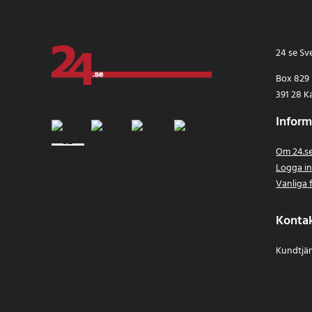
24 se Sv
Box 829
391 28 K
Inform
Om 24.s
Logga i
Vanliga 
Konta
Kundtjän