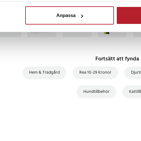
BÄSTSÄLJARE
BÄSTSÄLJARE
BÄSTSÄLJARE
BÄS
Anpassa
Fortsätt att fynda
Hem & Trädgård
Rea 10-29 Kronor
Djurt
Hundtillbehör
Kattil