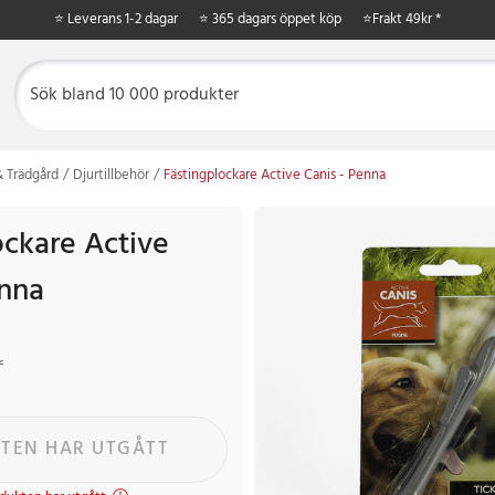
⭐ Leverans 1-2 dagar
⭐ 365 dagars öppet köp
⭐
Frakt 49kr *
 Trädgård
Djurtillbehör
Fästingplockare Active Canis - Penna
ockare Active
enna
r
Tidigare pris
:
59 kr
r
TEN HAR UTGÅTT