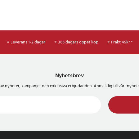
⭐ Leverans 1-2 dagar
⭐ 365 dagars öppet köp
⭐
Frakt 49kr *
Nyhetsbrev
del av nyheter, kampanjer och exklusiva erbjudanden Anmäl dig till vårt nyh