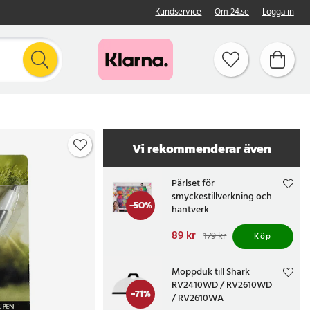
Kundservice
Om 24.se
Logga in
Vi rekommenderar även
Pärlset för
smyckestillverkning och
-
50
%
hantverk
Nuvarande pris
89 kr
:
179 kr
Köp
89 kr
Tidigare pris
:
179 kr
Moppduk till Shark
RV2410WD / RV2610WD
-
71
%
/ RV2610WA