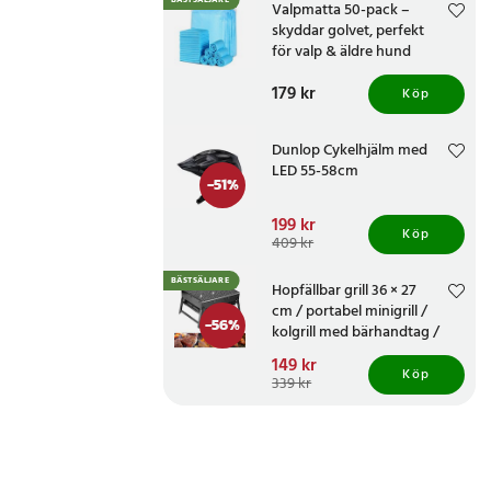
BÄSTSÄLJARE
Valpmatta 50-pack –
skyddar golvet, perfekt
för valp & äldre hund
Pris
179 kr
:
179 kr
Köp
Dunlop Cykelhjälm med
LED 55-58cm
-
51
%
Nuvarande pris
199 kr
:
Köp
199 kr
Tidigare pris
:
409 kr
409 kr
BÄSTSÄLJARE
Hopfällbar grill 36 × 27
cm / portabel minigrill /
-
56
%
kolgrill med bärhandtag /
camping- och picknickgrill
Nuvarande pris
149 kr
:
Köp
149 kr
Tidigare pris
:
339 kr
339 kr