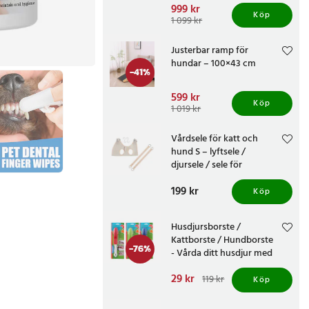
Nuvarande pris
999 kr
:
Köp
999 kr
Tidigare pris
:
1 099 kr
1 099 kr
Justerbar ramp för
hundar – 100×43 cm
-
41
%
Nuvarande pris
599 kr
:
Köp
599 kr
Tidigare pris
:
1 019 kr
1 019 kr
Vårdsele för katt och
hund S – lyftsele /
djursele / sele för
kloklippning och vård
Pris
199 kr
:
199 kr
Köp
Husdjursborste /
Kattborste / Hundborste
-
76
%
- Vårda ditt husdjur med
omsorg
Nuvarande pris
29 kr
:
119 kr
Köp
29 kr
Tidigare pris
:
119 kr