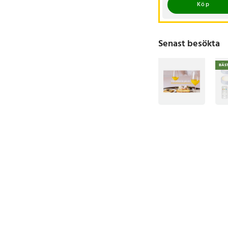
Köp
Senast besökta
BÄS