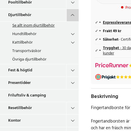
Pooltillbehör
Pro
Djurtillbehör
Expressleveran
Se allt inom
djurtillbehör
Frakt 49 kr
Hundtillbehör
Säkerhet
- Certi
Kattillbehör
Trygghet
- 30 da
Transportväskor
kunder
Övriga djurtillbehör
Fest & högtid
Presentidéer
Friluftsliv & camping
Beskrivning
Fingertandborste för
Resetillbehör
Kontor
Fngertandborsten är t
och har en fräsch min