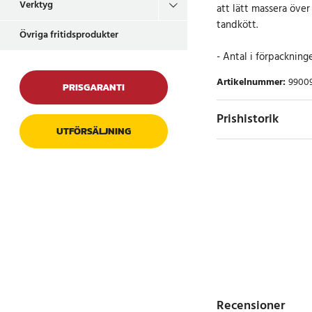
Verktyg
att lätt massera över
tandkött.
Övriga fritidsprodukter
- Antal i förpackning
Artikelnummer
:
9900
PRISGARANTI
Prishistorik
UTFÖRSÄLJNING
Recensioner