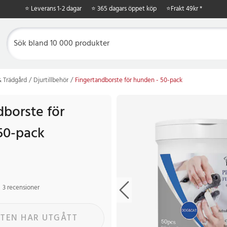
⭐ Leverans 1-2 dagar
⭐ 365 dagars öppet köp
⭐
Frakt 49kr *
 Trädgård
Djurtillbehör
Fingertandborste för hunden - 50-pack
dborste för
50-pack
3 recensioner
TEN HAR UTGÅTT