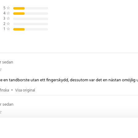
5
☆
4
☆
3
☆
2
☆
1
☆
år sedan
nte en tandborste utan ett fingerskydd, dessutom var det en nästan omöjlig
finska
•
Visa original
år sedan
3 år sedan