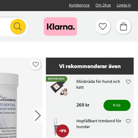
Kundservice
Om 24.se
Logga in
Vi rekommenderar även
BÄSTSÄLJARE
Klösbräda för hund och
katt
Pris
269 kr
:
269 kr
Köp
Hopfällbart trimbord för
hundar
-
9
%