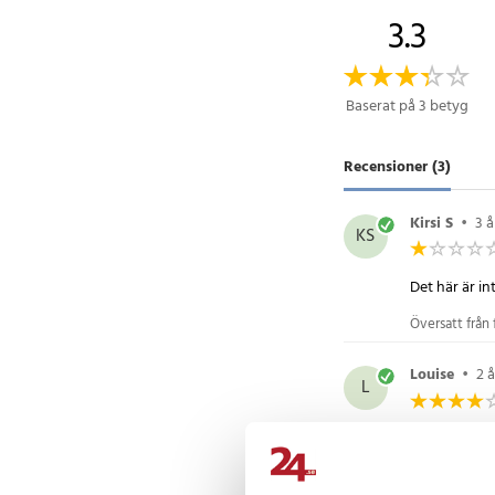
3.3
Baserat på 3 betyg
Recensioner (3)
Kirsi S
•
3 
KS
Det här är i
Översatt från 
Louise
•
2 
L
Thomas S
•