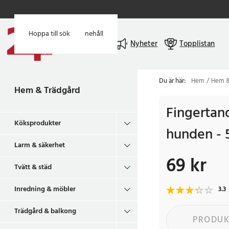
Hoppa till huvudinnehåll
Hoppa till sök
Meny
Nyheter
Topplistan
Du är här:
Hem
Hem &
Hem & Trädgård
Fingertan
Köksprodukter
hunden - 
Larm & säkerhet
69 kr
Pris
:
69 kr
Tvätt & städ
Inredning & möbler
3.3
Trädgård & balkong
PRODUK