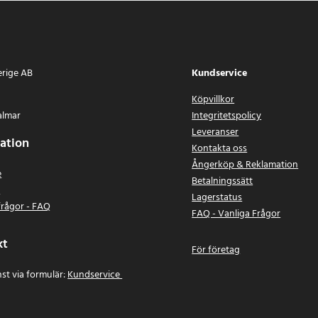
erige AB
Kundservice
Köpvillkor
almar
Integritetspolicy
Leveranser
ation
Kontakta oss
Ångerköp & Reklamation
e
Betalningssätt
n
Lagerstatus
frågor - FAQ
FAQ - Vanliga Frågor
kt
För företag
st via formulär:
Kundservice