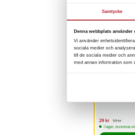
TS
Samtycke
Denna webbplats använder 
Andra köpte o
Vi använder enhetsidentifierar
sociala medier och analysera 
till de sociala medier och a
med annan information som du 
-
5
Hundfrisbee 16cm
Nuvarande pris
29 kr
:
59 kr
29 kr
Tidigare pris
:
5
I lager, levereras 