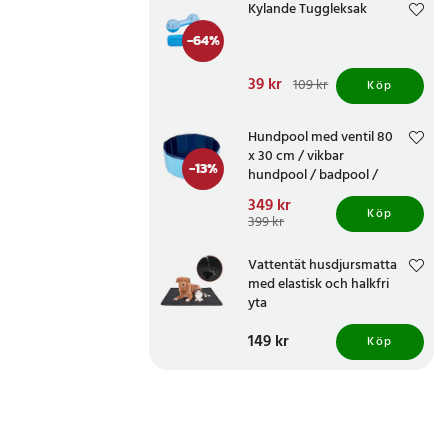
Kylande Tuggleksak
-
64
%
Nuvarande pris
39 kr
:
109 kr
Köp
39 kr
Tidigare pris
:
109 kr
Hundpool med ventil 80
x 30 cm / vikbar
-
13
%
hundpool / badpool /
hundbad
Nuvarande pris
349 kr
:
Köp
349 kr
Tidigare pris
:
399 kr
399 kr
Vattentät husdjursmatta
med elastisk och halkfri
yta
Pris
149 kr
:
149 kr
Köp