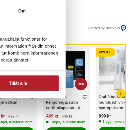
Om
Verified by Trustvoice
andahålla funktioner för
n information från din enhet
NYHET
 tur kombinera informationen
deras tjänster.
Tillåt alla
-
56
%
-
9
%
platta i
Braun CCR6
Oral-B AquaCare 
tjärn 35cm
Rengöringspatron
mundusch vit /
er till rakapparat - 6-
hydropulsator m
pack
Oxyjet / vattenflo
arande pris
 kr
:
Nuvarande pris
499 kr
:
Pris
899 kr
:
899 kr
499 kr
549 kr
för daglig
kr
Tidigare pris
:
499 kr
Tidigare pris
:
I lager, leverera
 lager, levereras inom 1-2 vardagar
I lager, levereras inom 1-2 vardagar
 kr
549 kr
mellanrumsrengö