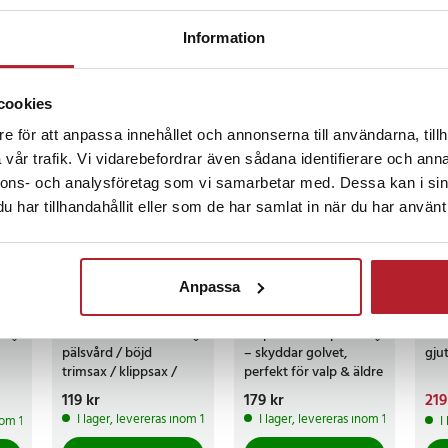
Information
cookies
ckså
e för att anpassa innehållet och annonserna till användarna, tillh
vår trafik. Vi vidarebefordrar även sådana identifierare och anna
BÄSTSÄLJARE
nnons- och analysföretag som vi samarbetar med. Dessa kan i sin
har tillhandahållit eller som de har samlat in när du har använt 
Anpassa
1
%
Hundsax för
Valpmatta 50-pack
Stek
pälsvård / böjd
– skyddar golvet,
gju
trimsax / klippsax /
perfekt för valp & äldre
grooming sax för hund
hund
Pris
119 kr
:
119 kr
Pris
179 kr
:
179 kr
Nuv
219
och katt / pälsdjurssax
9 kr
219 
I lager, levereras inom 1-2 vardagar
I lager, levereras inom 1-2 vardagar
inom 1-2 vardagar
I
499