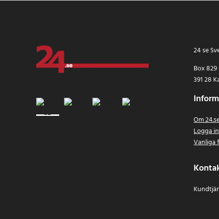
24 se Sv
Box 829
391 28 K
Inform
Om 24.s
Logga i
Vanliga 
Konta
Kundtjän