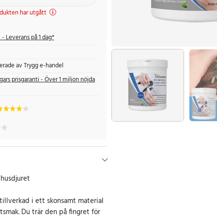
dukten har utgått
s
- Leverans på 1 dag*
fierade av Trygg e-handel
gars prisgaranti - Över 1 miljon nöjda
 husdjuret
illverkad i ett skonsamt material
tsmak. Du trär den på fingret för