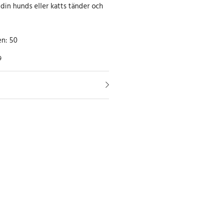
 din hunds eller katts tänder och
en: 50
9