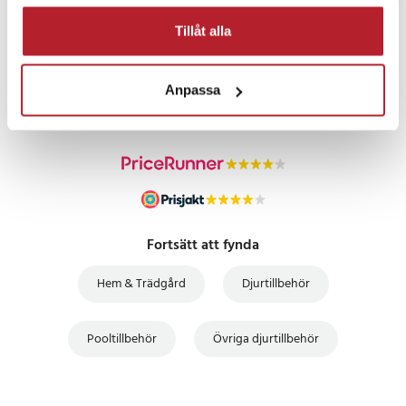
Tillåt alla
PRISGARANTI
Anpassa
UTFÖRSÄLJNING
Fortsätt att fynda
Hem & Trädgård
Djurtillbehör
Pooltillbehör
Övriga djurtillbehör