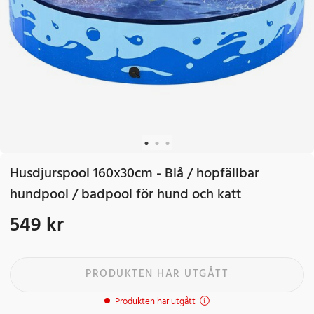
Husdjurspool 160x30cm - Blå / hopfällbar
hundpool / badpool för hund och katt
549 kr
Pris
:
549 kr
PRODUKTEN HAR UTGÅTT
Produkten har utgått