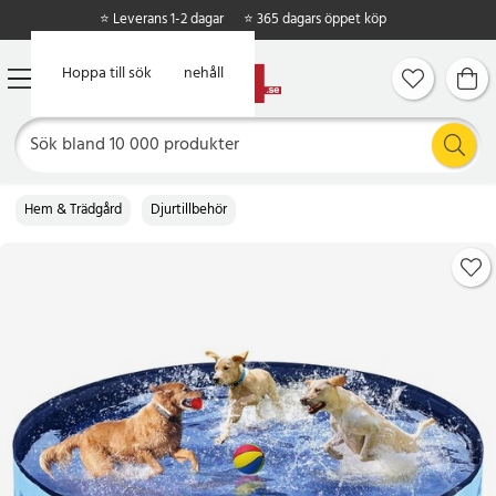
⭐ Leverans 1-2 dagar
⭐ 365 dagars öppet köp
Hoppa till huvudinnehåll
Hoppa till sök
Hem & Trädgård
Djurtillbehör