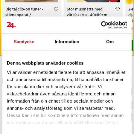
Digital clip-on tuner -
Stor musmatta med
2-P
stämapparat /
världskarta - 40x80cm
dj
gitarrstämmare / kromatisk
ult
tuner för gitarr, bas, fiol och
Pris
99 kr
:
99 kr
Nuvarande pris
149 kr
:
Nu
399
259 kr
ukulele
149 kr
Tidigare pris
:
259 kr
399
I lager, levereras inom 1-2 vardagar
I lager, levereras inom 1-2 vardagar
Samtycke
Information
Om
Köp
Köp
Denna webbplats använder cookies
Senast besökta
Vi använder enhetsidentifierare för att anpassa innehållet
och annonserna till användarna, tillhandahålla funktioner
BÄSTSÄLJARE
BÄSTSÄLJARE
BÄS
för sociala medier och analysera vår trafik. Vi
vidarebefordrar även sådana identifierare och annan
information från din enhet till de sociala medier och
annons- och analysföretag som vi samarbetar med.
Dessa kan i sin tur kombinera informationen med annan
information som du har tillhandahållit eller som de har
samlat in när du har använt deras tjänster.