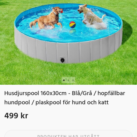
Husdjurspool 160x30cm - Blå/Grå / hopfällbar
hundpool / plaskpool för hund och katt
499 kr
Pris
:
499 kr