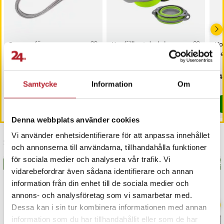
Rensare för
Hopfällbart durkslag
Hop
kylskåpsdränering med
med smart förvaring i
med
stålvajer och nylonborst
silikon - 2-pack
Pris
39 kr
:
39 kr
Pris
159 kr
:
159 kr
Pri
449
Samtycke
Information
Om
I lager, levereras inom 1-2 vardagar
I lager, levereras inom 1-2 vardagar
Köp
Köp
Denna webbplats använder cookies
Vi använder enhetsidentifierare för att anpassa innehållet
Senast besökta
och annonserna till användarna, tillhandahålla funktioner
för sociala medier och analysera vår trafik. Vi
BÄSTSÄLJARE
BÄSTSÄLJARE
BÄS
vidarebefordrar även sådana identifierare och annan
information från din enhet till de sociala medier och
annons- och analysföretag som vi samarbetar med.
Dessa kan i sin tur kombinera informationen med annan
information som du har tillhandahållit eller som de har