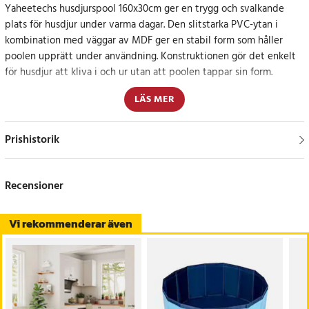
Yaheetechs husdjurspool 160x30cm ger en trygg och svalkande
plats för husdjur under varma dagar. Den slitstarka PVC-ytan i
kombination med väggar av MDF ger en stabil form som håller
poolen upprätt under användning. Konstruktionen gör det enkelt
för husdjur att kliva i och ur utan att poolen tappar sin form.
LÄS MER
Den halkskyddande insidan bidrar till att minska risken för att
djuret halkar under lek eller bad. Det skapar en säkrare miljö där
ditt husdjur kan röra sig fritt och bekvämt, oavsett om poolen
Prishistorik
används i trädgården eller på stranden.
Den hopfällbara designen gör Yaheetechs husdjurspool 160x30cm
Recensioner
enkel att både montera och ta ner. När poolen inte används kan
den snabbt vikas ihop till ett kompakt format som är lätt att
Vi rekommenderar även
förvara i exempelvis garage eller förråd.
En integrerad avtappningsventil gör det enkelt att tömma poolen
på vatten utan ansträngning. Detta sparar tid och gör rengöringen
smidigare efter varje användning.