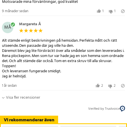
Motsvarade mina förväntningar, god kvalitet
9 månader sedan
1
1
Margareta Å
MÅ
Alt stämde enligt beskrivningen på hemsidan. Perfekta mått och rätt
utseende. Den passade där jag ville ha den.
Däremot blev jag lite förskräckt över alla smådelar som den levererades i.
Rena plockepinn. Men som tur var hade jag en son hemma som ordnade
det. Och allt stämde där också. Tom en extra skruv till alla skruvar.
Toppen!
Och leveransen fungerade smidigt.
Jag är helnöjd.
1 år sedan
2
2
Visa fler recensioner
Verified by Trustvoice
Vi rekommenderar även