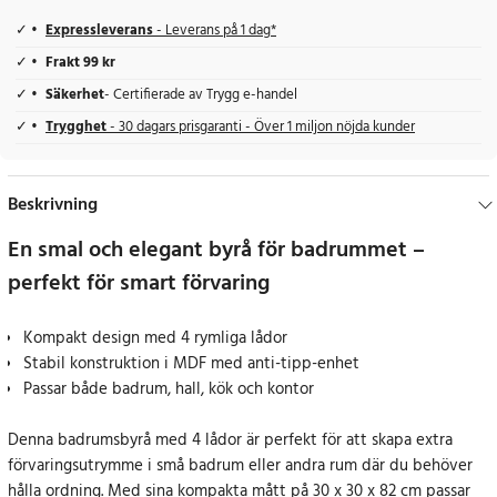
Expressleverans
- Leverans på 1 dag*
Frakt 99 kr
Säkerhet
- Certifierade av Trygg e-handel
Trygghet
- 30 dagars prisgaranti - Över 1 miljon nöjda kunder
Beskrivning
En smal och elegant byrå för badrummet –
perfekt för smart förvaring
Kompakt design med 4 rymliga lådor
Stabil konstruktion i MDF med anti-tipp-enhet
Passar både badrum, hall, kök och kontor
Denna badrumsbyrå med 4 lådor är perfekt för att skapa extra
förvaringsutrymme i små badrum eller andra rum där du behöver
hålla ordning. Med sina kompakta mått på 30 x 30 x 82 cm passar