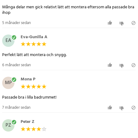
- Färg: Vit
Många delar men gick relativt lätt att montera eftersom alla passade bra
- Mått: 30 x 30 x 82 cm (L x B x H)
ihop
- Vikt: 8,3 kg
5 månader sedan
Artikelnummer
:
117446
Eva-Gunilla A
EA
Perfekt lätt att montera och snygg.
6 månader sedan
Mona P
MP
Passade bra i lilla badrummet!
7 månader sedan
Peter Z
PZ