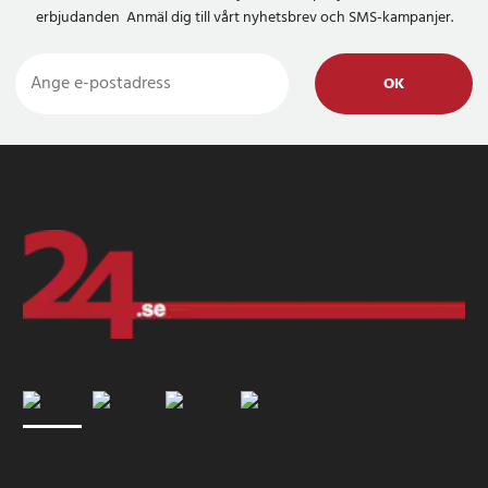
erbjudanden Anmäl dig till vårt nyhetsbrev och SMS-kampanjer.
OK