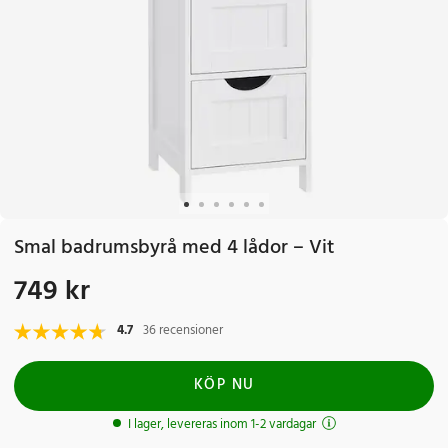
Smal badrumsbyrå med 4 lådor – Vit
749 kr
Pris
:
749 kr
4.7
36 recensioner
KÖP NU
I lager, levereras inom 1-2 vardagar