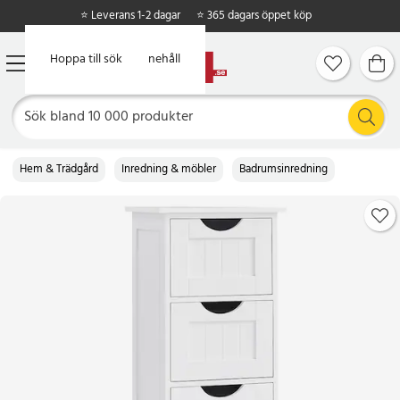
⭐ Leverans 1-2 dagar
⭐ 365 dagars öppet köp
Hoppa till huvudinnehåll
Hoppa till sök
Hem & Trädgård
Inredning & möbler
Badrumsinredning