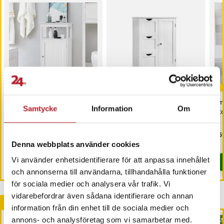
-
11
%
Badrumsbyrå - Vit /
Badrumsskåp med 3
Sm
Samtycke
Information
Om
golvstående
lådor - Vit
utd
badrumsskåp med dörr och
hylla / kompakt
Pris
899 kr
:
899 kr
Nuvarande pris
999 kr
:
Pri
859
1 119 kr
förvaringsskåp
999 kr
Tidigare pris
:
1 119 kr
I lager, levereras inom 1-2 vardagar
Denna webbplats använder cookies
I lager, levereras inom 1-2 vardagar
Vi använder enhetsidentifierare för att anpassa innehållet
Köp
Köp
och annonserna till användarna, tillhandahålla funktioner
för sociala medier och analysera vår trafik. Vi
vidarebefordrar även sådana identifierare och annan
Andra köpte också
information från din enhet till de sociala medier och
annons- och analysföretag som vi samarbetar med.
BÄS