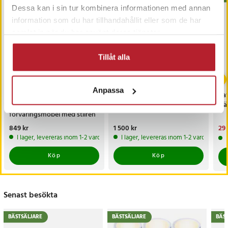
Dessa kan i sin tur kombinera informationen med annan
information som du har tillhandahållit eller som de har
samlat in när du har använt deras tjänster.
Tillåt alla
Anpassa
Badrumsskåp med 4
Värdebevis
Bat
lådor – Vit
Hotellövernattning
När
förvaringsmöbel med stilren
design
Pris
849 kr
:
849 kr
Pris
1 500 kr
:
1 500 kr
Nu
29 
29 
I lager, levereras inom 1-2 vardagar
I lager, levereras inom 1-2 vardagar
Köp
Köp
Senast besökta
BÄSTSÄLJARE
BÄSTSÄLJARE
BÄS