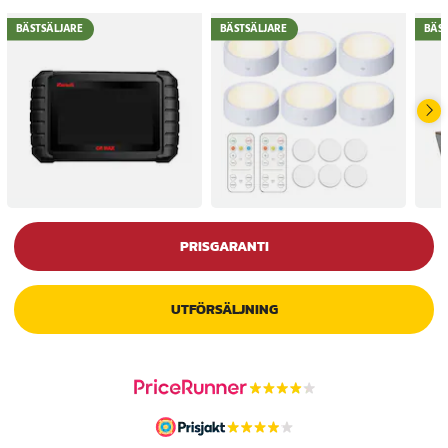
BÄSTSÄLJARE
BÄSTSÄLJARE
BÄS
PRISGARANTI
UTFÖRSÄLJNING