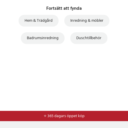
Fortsätt att fynda
Hem & Trädgård
Inredning & möbler
Badrumsinredning
Duschtillbehör
⭐ 365 dagars öppet köp
⭐
Frakt 49kr *