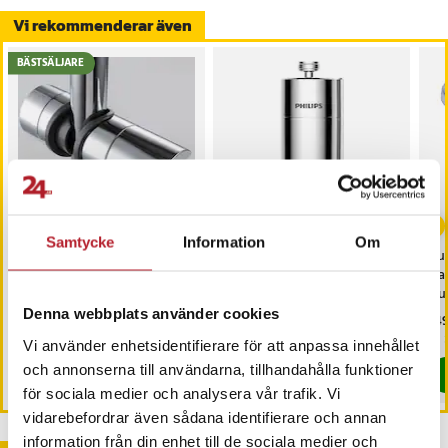
Vi rekommenderar även
BÄSTSÄLJARE
Samtycke
Information
Om
Handduschhållare /
Philips Duschfilter
Pu
Hållare för handdusch /
AWP1775CH/10 – Krom
Va
duschmunstycke till
Du
duschstång
Denna webbplats använder cookies
Pris
99 kr
:
99 kr
Pris
349 kr
:
349 kr
Pri
149
I lager, levereras inom 1-2 vardagar
I lager, levereras inom 1-2 vardagar
Vi använder enhetsidentifierare för att anpassa innehållet
och annonserna till användarna, tillhandahålla funktioner
Köp
Köp
för sociala medier och analysera vår trafik. Vi
vidarebefordrar även sådana identifierare och annan
information från din enhet till de sociala medier och