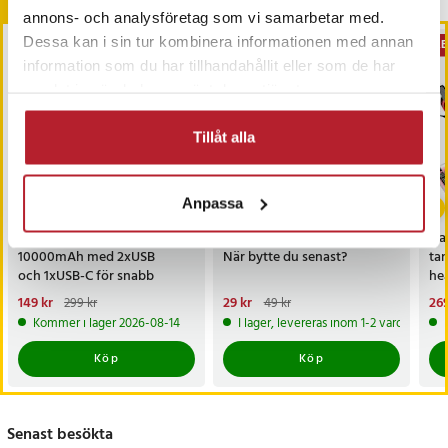
Andra köpte också
annons- och analysföretag som vi samarbetar med.
Dessa kan i sin tur kombinera informationen med annan
BÄSTSÄLJARE
PRE
information som du har tillhandahållit eller som de har
samlat in när du har använt deras tjänster.
Tillåt alla
-
50
%
-
41
%
Anpassa
Joyroom powerbank
Batteri till brandvarnare -
Ga
10000mAh med 2xUSB
När bytte du senast?
ta
och 1xUSB-C för snabb
he
laddning
Nuvarande pris
149 kr
:
Nuvarande pris
29 kr
:
Nu
269
299 kr
49 kr
149 kr
Tidigare pris
:
299 kr
29 kr
Tidigare pris
:
49 kr
269
Kommer i lager 2026-08-14
I lager, levereras inom 1-2 vardagar
Köp
Köp
Senast besökta