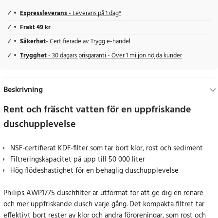
Expressleverans
- Leverans på 1 dag*
Frakt 49 kr
Säkerhet
- Certifierade av Trygg e-handel
Trygghet
- 30 dagars prisgaranti - Över 1 miljon nöjda kunder
Beskrivning
Rent och fräscht vatten för en uppfriskande
duschupplevelse
NSF-certifierat KDF-filter som tar bort klor, rost och sediment
Filtreringskapacitet på upp till 50 000 liter
Hög flödeshastighet för en behaglig duschupplevelse
Philips AWP1775 duschfilter är utformat för att ge dig en renare
och mer uppfriskande dusch varje gång. Det kompakta filtret tar
effektivt bort rester av klor och andra föroreningar, som rost och