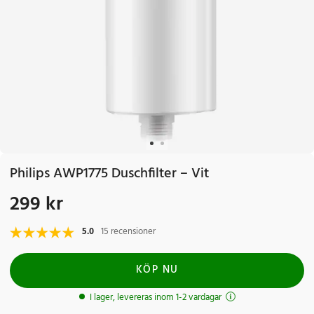
Philips AWP1775 Duschfilter – Vit
299 kr
Pris
:
299 kr
5.0
15 recensioner
KÖP NU
I lager, levereras inom 1-2 vardagar