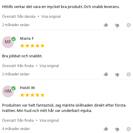
- Flödeshastighet: Hög
Hittills verkar det vara en mycket bra produkt. Och snabb leverans.
- Installation: Enkel montering, passar standardduschsystem
Översatt från danska
•
Visa original
Artikelnummer
:
118588
2 månader sedan
Maria F
MF
Bra jobbat och snabbt.
Översatt från finska
•
Visa original
2 månader sedan
Heidi M
HM
Produkten var helt fantastisk. Jag märkte skillnaden direkt efter första
tvätten. Min hud och mitt hår var underbart mjuka.
Översatt från finska
•
Visa original
4 månader sedan