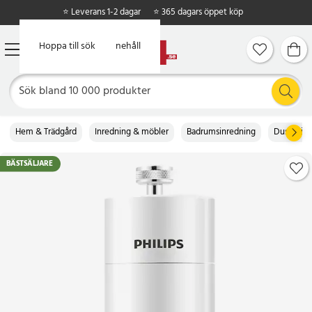
⭐ Leverans 1-2 dagar
⭐ 365 dagars öppet köp
Hoppa till huvudinnehåll
Hoppa till sök
Hem & Trädgård
Inredning & möbler
Badrumsinredning
Duschtill
BÄSTSÄLJARE