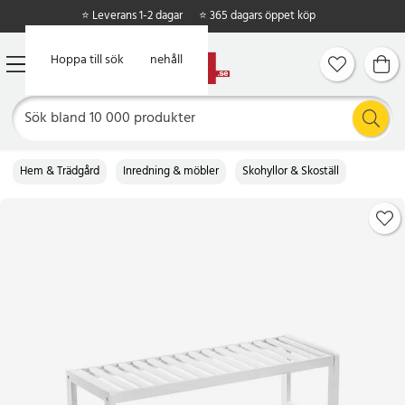
⭐ Leverans 1-2 dagar
⭐ 365 dagars öppet köp
Hoppa till huvudinnehåll
Hoppa till sök
Hem & Trädgård
Inredning & möbler
Skohyllor & Skoställ