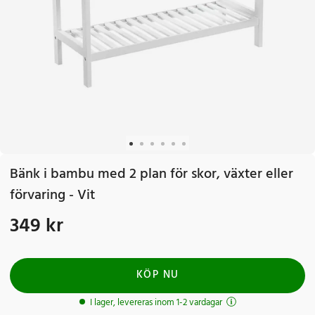
Bänk i bambu med 2 plan för skor, växter eller
förvaring - Vit
349 kr
Pris
:
349 kr
KÖP NU
I lager, levereras inom 1-2 vardagar