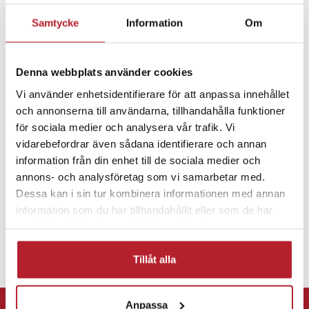
Specifikation
Samtycke
Information
Om
- Mått: 70 x 26 x 33 cm
Fortsätt att fynda
- Material: Bambu
- Antal plan: 2
Hem & Trädgård
Inredning & möbler
- Maxbelastning per plan: 10 kg
Denna webbplats använder cookies
- Färg: Vit
Vi använder enhetsidentifierare för att anpassa innehållet
- Montering: Golvmontering
och annonserna till användarna, tillhandahålla funktioner
Skohyllor & Skoställ
- Användningsområden: Skohylla, växthylla, badrumshylla,
för sociala medier och analysera vår trafik. Vi
minibokhylla
vidarebefordrar även sådana identifierare och annan
information från din enhet till de sociala medier och
Artikelnummer
:
120260
annons- och analysföretag som vi samarbetar med.
Dessa kan i sin tur kombinera informationen med annan
information som du har tillhandahållit eller som de har
samlat in när du har använt deras tjänster.
Tillåt alla
⭐ 365 dagars öppet köp
Anpassa